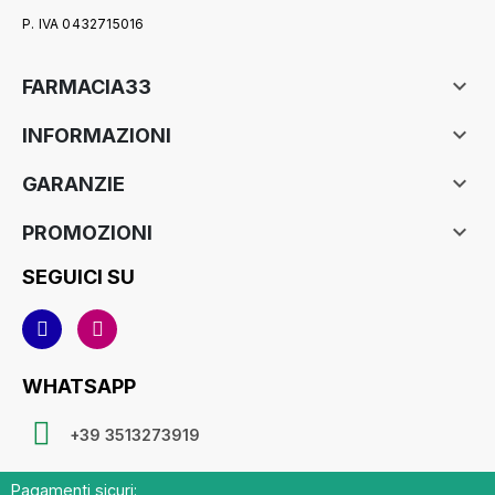
P. IVA 0432715016

FARMACIA33

INFORMAZIONI

GARANZIE

PROMOZIONI
SEGUICI SU
WHATSAPP
+39 3513273919
Pagamenti sicuri: