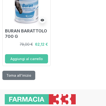
visibility
BURAN BARATTOLO
700 G
79,00 €
62,12 €
Aggiungi al carrello
Torna all'inizio