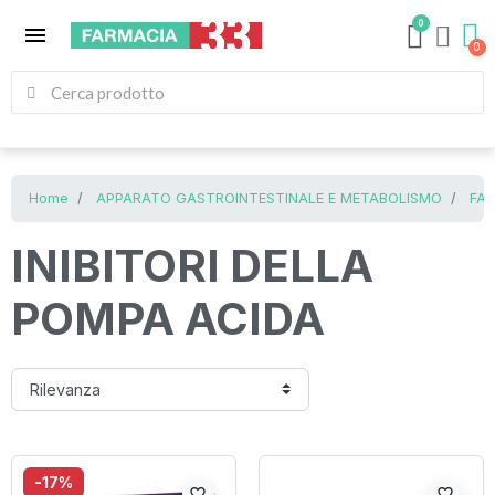
0
menu
Home
APPARATO GASTROINTESTINALE E METABOLISMO
FAR
INIBITORI DELLA
POMPA ACIDA
-17%
favorite_border
favorite_border