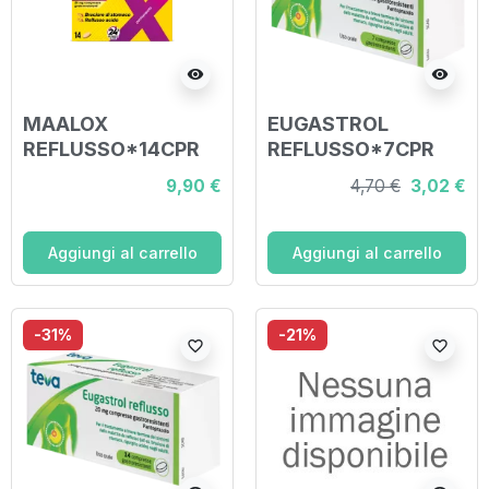
visibility
visibility
MAALOX
EUGASTROL
REFLUSSO*14CPR
REFLUSSO*7CPR
20MG
20MG
9,90 €
4,70 €
3,02 €
Aggiungi al carrello
Aggiungi al carrello
-31%
-21%
favorite_border
favorite_border