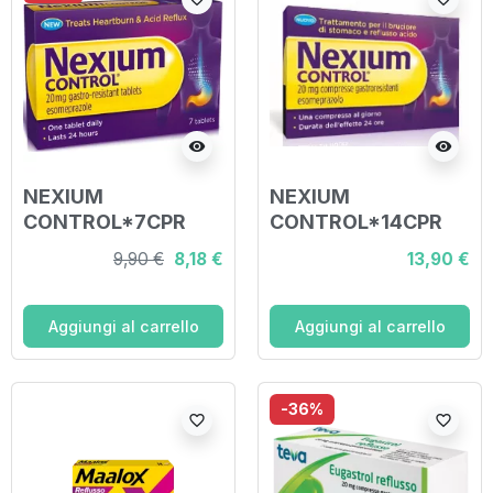
visibility
visibility
NEXIUM
NEXIUM
CONTROL*7CPR
CONTROL*14CPR
GASTR 20MG
GASTR20MG
9,90 €
8,18 €
13,90 €
Aggiungi al carrello
Aggiungi al carrello
-36%
favorite_border
favorite_border