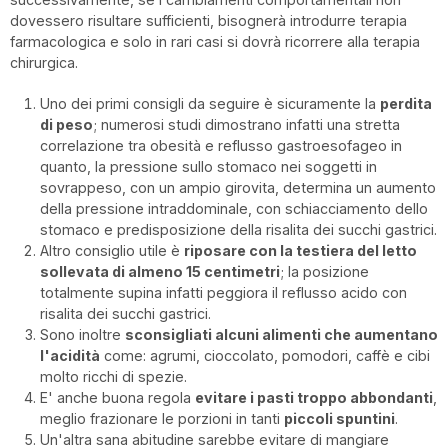
dovessero risultare sufficienti, bisognerà introdurre terapia
farmacologica e solo in rari casi si dovrà ricorrere alla terapia
chirurgica.
Uno dei primi consigli da seguire è sicuramente la
perdita
di peso
; numerosi studi dimostrano infatti una stretta
correlazione tra obesità e reflusso gastroesofageo in
quanto, la pressione sullo stomaco nei soggetti in
sovrappeso, con un ampio girovita, determina un aumento
della pressione intraddominale, con schiacciamento dello
stomaco e predisposizione della risalita dei succhi gastrici.
Altro consiglio utile è
riposare con la testiera del letto
sollevata di almeno 15 centimetri
; la posizione
totalmente supina infatti peggiora il reflusso acido con
risalita dei succhi gastrici.
Sono inoltre
sconsigliati alcuni alimenti che aumentano
l'acidità
come: agrumi, cioccolato, pomodori, caffè e cibi
molto ricchi di spezie.
E' anche buona regola
evitare i pasti troppo abbondanti
,
meglio frazionare le porzioni in tanti
piccoli spuntini
.
Un'altra sana abitudine sarebbe evitare di mangiare