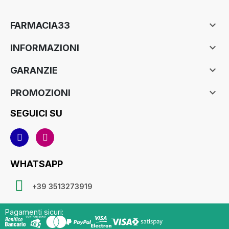

FARMACIA33

INFORMAZIONI

GARANZIE

PROMOZIONI
SEGUICI SU
WHATSAPP
+39 3513273919
Pagamenti sicuri: