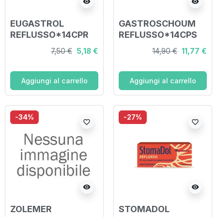
visibility
visibility
EUGASTROL
GASTROSCHOUM
REFLUSSO*14CPR
REFLUSSO*14CPS
20MG
7,50 €
5,18 €
14,90 €
11,77 €
Aggiungi al carrello
Aggiungi al carrello
-34%
-27%
favorite_border
favorite_border
visibility
visibility
ZOLEMER
STOMADOL