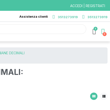
ACCEDI | REGISTRATI
Assistenza clienti
3513273919
3513273919
0
IANE DECIMALI
IMALI:
view_module
view_list