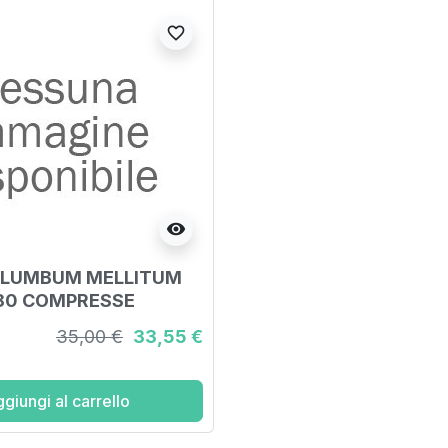
favorite_border
visibility
PLUMBUM MELLITUM
180 COMPRESSE
35,00 €
33,55 €
giungi al carrello