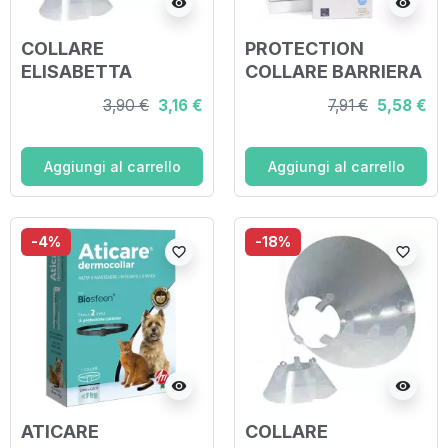
visibility
visibility
COLLARE
PROTECTION
ELISABETTA
COLLARE BARRIERA
CLASSIC 10CM
GATTO
3,90 €
3,16 €
7,91 €
5,58 €
Aggiungi al carrello
Aggiungi al carrello
-4%
-18%
favorite_border
favorite_border
visibility
visibility
ATICARE
COLLARE