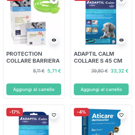
visibility
visibility
PROTECTION
ADAPTIL CALM
COLLARE BARRIERA
COLLARE S 45 CM
PER CANE
8,11 €
5,71 €
39,80 €
33,32 €
Aggiungi al carrello
Aggiungi al carrello
-17%
-4%
favorite_border
favorite_border