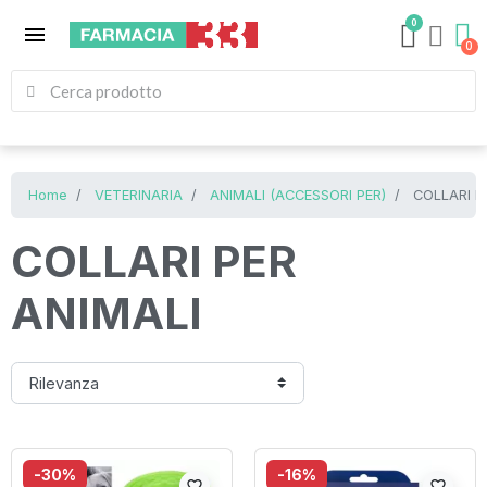
0
menu
Home
VETERINARIA
ANIMALI (ACCESSORI PER)
COLLARI P
COLLARI PER
ANIMALI
-30%
-16%
favorite_border
favorite_border