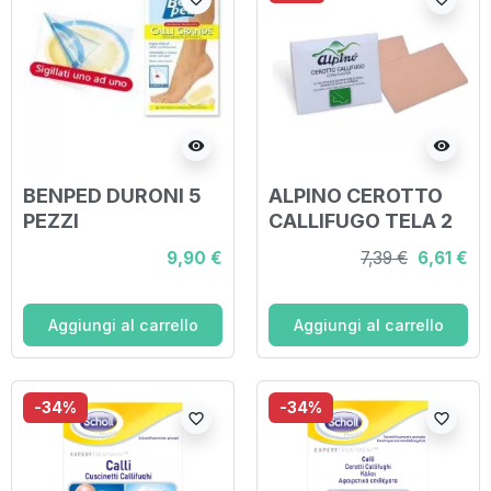
visibility
visibility
BENPED DURONI 5
ALPINO CEROTTO
PEZZI
CALLIFUGO TELA 2
PEZZI
9,90 €
7,39 €
6,61 €
Aggiungi al carrello
Aggiungi al carrello
-34%
-34%
favorite_border
favorite_border