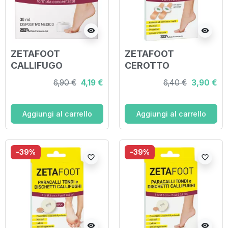
visibility
visibility
ZETAFOOT
ZETAFOOT
CALLIFUGO
CEROTTO
LUCERTOLA
CALLIFUGO
6,90 €
4,19 €
6,40 €
3,90 €
POMATA 30 ML
DISCHETTO
CENTRALE 6 PEZZI
Aggiungi al carrello
Aggiungi al carrello
-39%
-39%
favorite_border
favorite_border
visibility
visibility