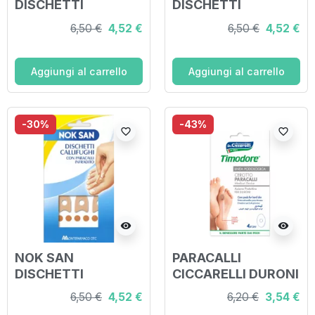
DISCHETTI
DISCHETTI
CALLIFUGHI CON
CALLIFUGHI
6,50 €
4,52 €
6,50 €
4,52 €
PARACALLI OVALI
Aggiungi al carrello
Aggiungi al carrello
-30%
-43%
favorite_border
favorite_border
visibility
visibility
NOK SAN
PARACALLI
DISCHETTI
CICCARELLI DURONI
CALLIFUGO CON
4 PEZZI
6,50 €
4,52 €
6,20 €
3,54 €
INFRADITO