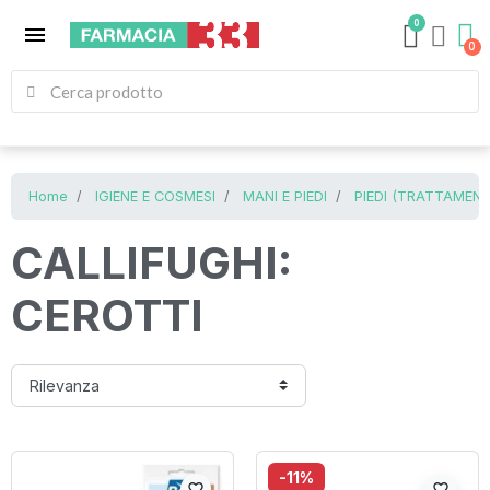
0
menu
Home
IGIENE E COSMESI
MANI E PIEDI
PIEDI (TRATTAMENT
CALLIFUGHI:
CEROTTI
-11%
favorite_border
favorite_border