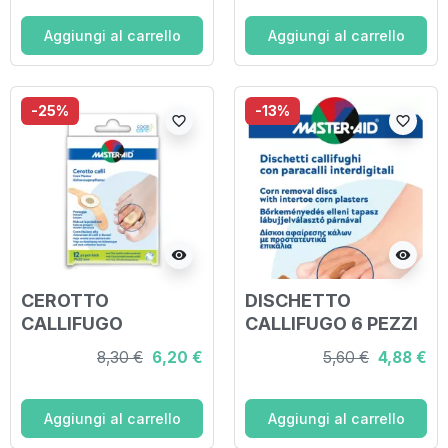
Aggiungi al carrello
Aggiungi al carrello
-25%
-13%
favorite_border
favorite_border
visibility
visibility
CEROTTO
DISCHETTO
CALLIFUGO
CALLIFUGO 6 PEZZI
MASTER-AID
+ PARACALLO 6
8,30 €
6,20 €
5,60 €
4,88 €
FOOTCARE 71X22
PEZZI
MM 12 PEZZI B2
INTERDIGITALI
MASTER-AID
Aggiungi al carrello
Aggiungi al carrello
FOOTCARE B5