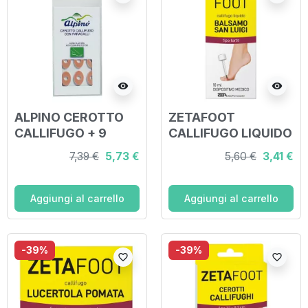
visibility
visibility
ALPINO CEROTTO
ZETAFOOT
CALLIFUGO + 9
CALLIFUGO LIQUIDO
PARACALLI
BALSAMO SAN
7,39 €
5,73 €
5,60 €
3,41 €
LUIGI 10 ML
Aggiungi al carrello
Aggiungi al carrello
-39%
-39%
favorite_border
favorite_border