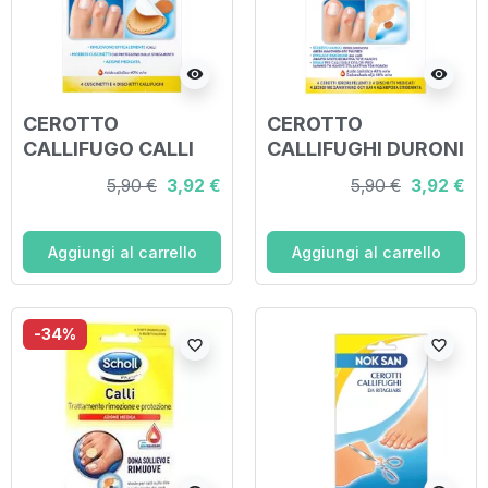
visibility
visibility
CEROTTO
CEROTTO
CALLIFUGO CALLI
CALLIFUGHI DURONI
DURI 4 CEROTTI + 4
2 CEROTTI + 2
5,90 €
3,92 €
5,90 €
3,92 €
DISCHETTI
DISCHETTI
Aggiungi al carrello
Aggiungi al carrello
-34%
favorite_border
favorite_border