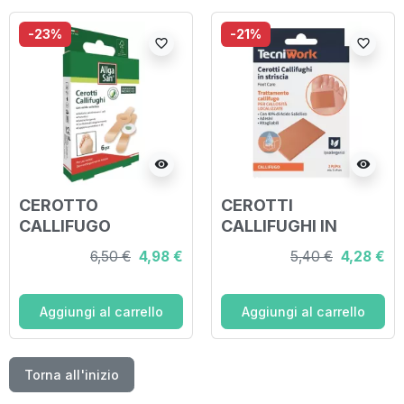
-23%
-21%
favorite_border
favorite_border
visibility
visibility
CEROTTO
CEROTTI
CALLIFUGO
CALLIFUGHI IN
ALLGASAN 6 PEZZI
STRISCIA
6,50 €
4,98 €
5,40 €
4,28 €
CONFEZIONE DA 2
PEZZI
Aggiungi al carrello
Aggiungi al carrello
Torna all'inizio