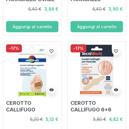
LATTICE 9 PEZZI
GRANDE TONDO
6,40 €
3,84 €
6,40 €
3,90 €
LATTICE 8 PEZZI
Aggiungi al carrello
Aggiungi al carrello
-17%
-17%
favorite_border
favorite_border
visibility
visibility
CEROTTO
CEROTTO
CALLIFUGO
CALLIFUGO 6+6
MASTER-AID
PEZZI
6,20 €
5,12 €
5,80 €
4,82 €
FOOTCARE