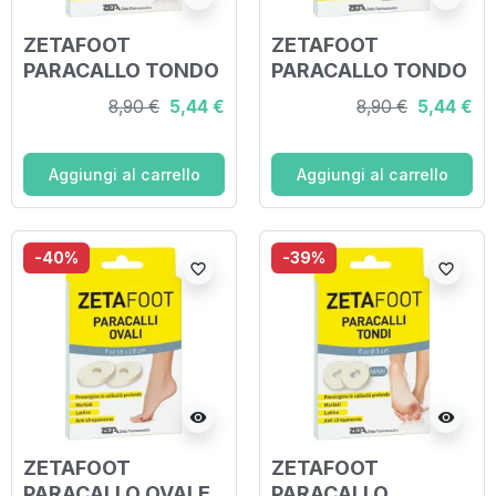
ZETAFOOT
ZETAFOOT
PARACALLO TONDO
PARACALLO TONDO
8 PEZZI +
9 PEZZI +
8,90 €
5,44 €
8,90 €
5,44 €
DISCHETTO
DISCHETTO
CALLIFUGO 9 PEZZI
CALLIFUGO 15 PEZZI
Aggiungi al carrello
Aggiungi al carrello
-40%
-39%
favorite_border
favorite_border
visibility
visibility
ZETAFOOT
ZETAFOOT
PARACALLO OVALE
PARACALLO