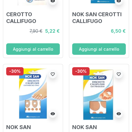
visibility
visibility
CEROTTO
NOK SAN CEROTTI
CALLIFUGO
CALLIFUGO
TRATTAMENTO
RITAGLIABILE 2
7,90 €
5,22 €
6,50 €
RIMOZIONE/PROTE
PEZZI
ZIONE CALLI 4
CEROTTI
Aggiungi al carrello
Aggiungi al carrello
IDROREPELLENTI +
4 DISCHETTI
CALLIFUGHI
-30%
-30%
favorite_border
favorite_border
visibility
visibility
NOK SAN
NOK SAN