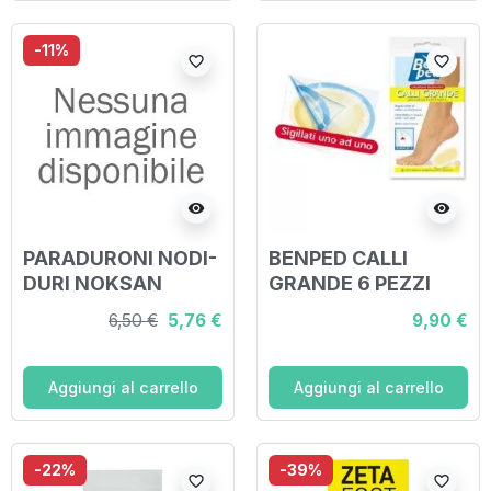
-11%
favorite_border
favorite_border
visibility
visibility
PARADURONI NODI-
BENPED CALLI
DURI NOKSAN
GRANDE 6 PEZZI
GREEN 4 PEZZI
6,50 €
5,76 €
9,90 €
Aggiungi al carrello
Aggiungi al carrello
-22%
-39%
favorite_border
favorite_border