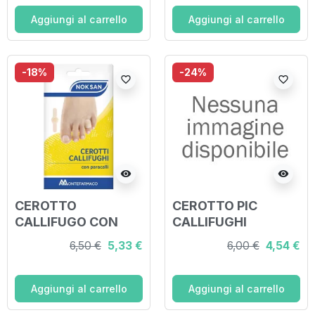
RITAGLIABILE
64X40 MM 2 PEZZI
Aggiungi al carrello
Aggiungi al carrello
B3
-18%
-24%
favorite_border
favorite_border
visibility
visibility
CEROTTO
CEROTTO PIC
CALLIFUGO CON
CALLIFUGHI
PARACALLI NOKSAN
RITAGLIABILI 2
6,50 €
5,33 €
6,00 €
4,54 €
6 PEZZI
PEZZI
Aggiungi al carrello
Aggiungi al carrello