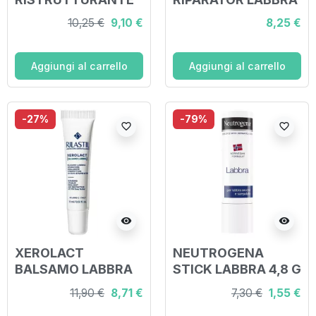
LABBRA 10
10,25 €
9,10 €
8,25 €
Aggiungi al carrello
Aggiungi al carrello
-27%
-79%
favorite_border
favorite_border
visibility
visibility
XEROLACT
NEUTROGENA
BALSAMO LABBRA
STICK LABBRA 4,8 G
11,90 €
8,71 €
7,30 €
1,55 €