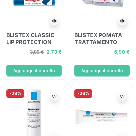
visibility
visibility
BLISTEX CLASSIC
BLISTEX POMATA
LIP PROTECTION
TRATTAMENTO
4,25 G
LABBRA
3,99 €
2,73 €
6,90 €
Aggiungi al carrello
Aggiungi al carrello
-28%
-26%
favorite_border
favorite_border