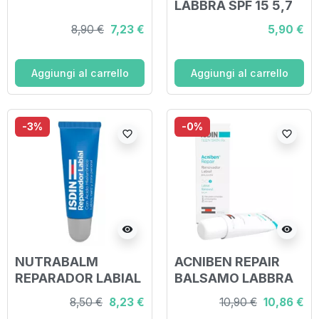
LABBRA SPF 15 5,7
G
8,90 €
7,23 €
5,90 €
Aggiungi al carrello
Aggiungi al carrello
-3%
-0%
favorite_border
favorite_border
visibility
visibility
NUTRABALM
ACNIBEN REPAIR
REPARADOR LABIAL
BALSAMO LABBRA
FLUIDO 10 ML
10 ML
8,50 €
8,23 €
10,90 €
10,86 €