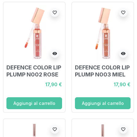
favorite_border
favorite_border
visibility
visibility
DEFENCE COLOR LIP
DEFENCE COLOR LIP
PLUMP N002 ROSE
PLUMP N003 MIEL
GOLD
17,90 €
17,90 €
Aggiungi al carrello
Aggiungi al carrello
favorite_border
favorite_border