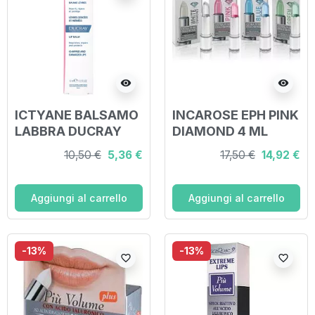
visibility
visibility
ICTYANE BALSAMO
INCAROSE EPH PINK
LABBRA DUCRAY
DIAMOND 4 ML
2017
10,50 €
5,36 €
17,50 €
14,92 €
Aggiungi al carrello
Aggiungi al carrello
-13%
-13%
favorite_border
favorite_border