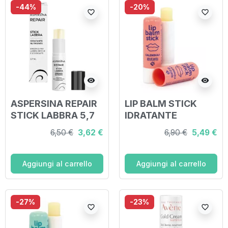
-44%
-20%
favorite_border
favorite_border
visibility
visibility
ASPERSINA REPAIR
LIP BALM STICK
STICK LABBRA 5,7
IDRATANTE
ML
CALENDULA 4,5 ML
6,50 €
3,62 €
6,90 €
5,49 €
Aggiungi al carrello
Aggiungi al carrello
-27%
-23%
favorite_border
favorite_border