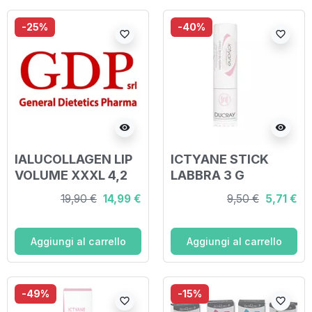
-25%
-40%
favorite_border
favorite_border
visibility
visibility
IALUCOLLAGEN LIP
ICTYANE STICK
VOLUME XXXL 4,2
LABBRA 3 G
ML
19,90 €
14,99 €
9,50 €
5,71 €
Aggiungi al carrello
Aggiungi al carrello
-49%
-15%
favorite_border
favorite_border