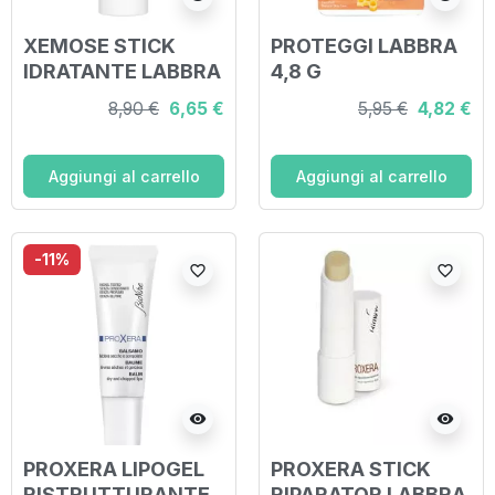
XEMOSE STICK
PROTEGGI LABBRA
IDRATANTE LABBRA
4,8 G
4 G
8,90 €
6,65 €
5,95 €
4,82 €
Aggiungi al carrello
Aggiungi al carrello
-11%
favorite_border
favorite_border
visibility
visibility
PROXERA LIPOGEL
PROXERA STICK
RISTRUTTURANTE
RIPARATOR LABBRA