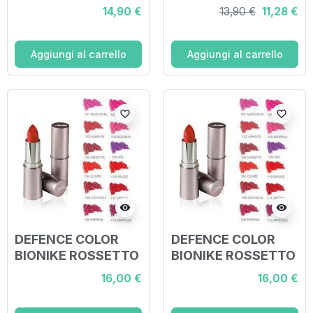
LABBRA 212
ML
14,90 €
13,90 €
11,28 €
MYRTILLE
Aggiungi al carrello
Aggiungi al carrello
favorite_border
favorite_border
visibility
visibility
DEFENCE COLOR
DEFENCE COLOR
BIONIKE ROSSETTO
BIONIKE ROSSETTO
CLASSICO
CLASSICO
16,00 €
16,00 €
LIPVELVET 111
LIPVELVET 112
CERISE
MYRTILLE