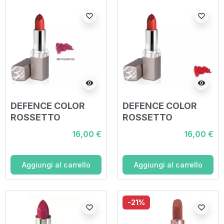
favorite_border
favorite_border
visibility
visibility
DEFENCE COLOR
DEFENCE COLOR
ROSSETTO
ROSSETTO
CLASSICO LIPVMAT
CLASSICO LIPVMAT
16,00 €
16,00 €
N 402 3,5 ML
N 406 3,5 ML
Aggiungi al carrello
Aggiungi al carrello
-21%
favorite_border
favorite_border