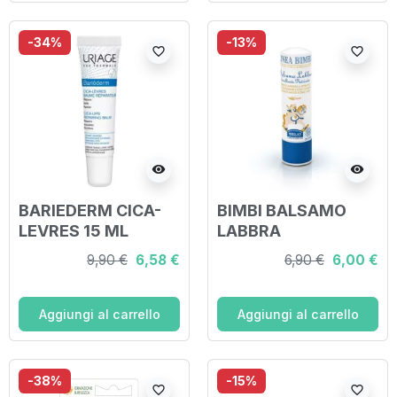
-34%
-13%
favorite_border
favorite_border
visibility
visibility
BARIEDERM CICA-
BIMBI BALSAMO
LEVRES 15 ML
LABBRA
9,90 €
6,58 €
6,90 €
6,00 €
Aggiungi al carrello
Aggiungi al carrello
-38%
-15%
favorite_border
favorite_border