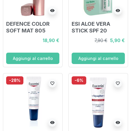
visibility
visibility
DEFENCE COLOR
ESI ALOE VERA
SOFT MAT 805
STICK SPF 20
ROUGE BRIQUE
LABBRA
18,90 €
7,90 €
5,90 €
scad 30/04/2026
Aggiungi al carrello
Aggiungi al carrello
-28%
-6%
favorite_border
favorite_border
visibility
visibility