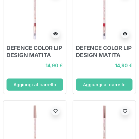
visibility
visibility
DEFENCE COLOR LIP
DEFENCE COLOR LIP
DESIGN MATITA
DESIGN MATITA
LABBRA 202 NUDE
LABBRA 204 ROUGE
14,90 €
14,90 €
Aggiungi al carrello
Aggiungi al carrello
favorite_border
favorite_border