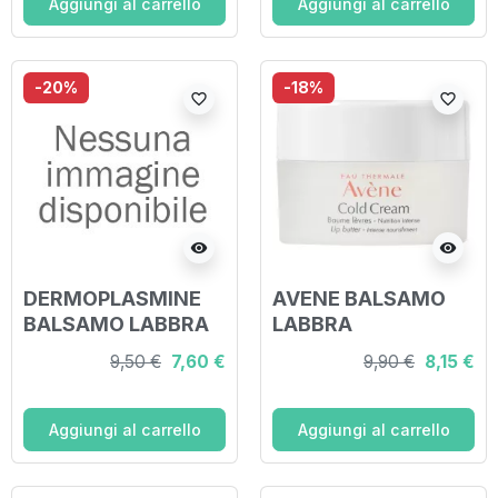
Aggiungi al carrello
Aggiungi al carrello
-20%
-18%
favorite_border
favorite_border
visibility
visibility
DERMOPLASMINE
AVENE BALSAMO
BALSAMO LABBRA
LABBRA
RIPARATORE E
9,50 €
7,60 €
9,90 €
8,15 €
NUTRIENTE 10 G
Aggiungi al carrello
Aggiungi al carrello