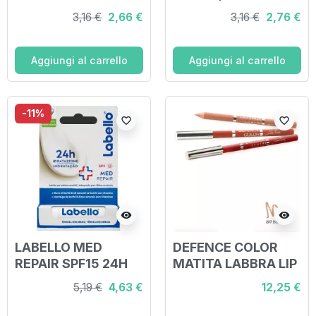
IDRATAZIONE
3,16 €
2,66 €
3,16 €
2,76 €
FONDENTE SULLE
LABBRA 5,5 ML
Aggiungi al carrello
Aggiungi al carrello
-11%
favorite_border
favorite_border
visibility
visibility
LABELLO MED
DEFENCE COLOR
REPAIR SPF15 24H
MATITA LABBRA LIP
IDRATAZIONE
DESIGN 207
5,19 €
4,63 €
12,25 €
FONDENTE SULLE
BISCUIT
LABBRA 5,5 ML