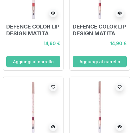
visibility
visibility
DEFENCE COLOR LIP
DEFENCE COLOR LIP
DESIGN MATITA
DESIGN MATITA
LABBRA 208 ROUGE
LABBRA 209
14,90 €
14,90 €
BRIQUE
PAPRIKA
Aggiungi al carrello
Aggiungi al carrello
favorite_border
favorite_border
visibility
visibility