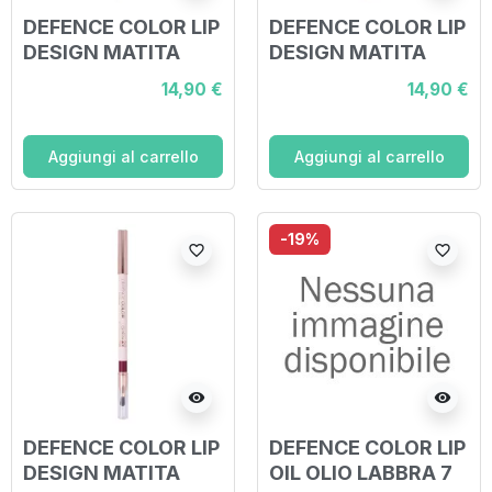
DEFENCE COLOR LIP
DEFENCE COLOR LIP
DESIGN MATITA
DESIGN MATITA
LABBRA 210
LABBRA 211 MAUVE
14,90 €
14,90 €
MARSALA
Aggiungi al carrello
Aggiungi al carrello
-19%
favorite_border
favorite_border
visibility
visibility
DEFENCE COLOR LIP
DEFENCE COLOR LIP
DESIGN MATITA
OIL OLIO LABBRA 7