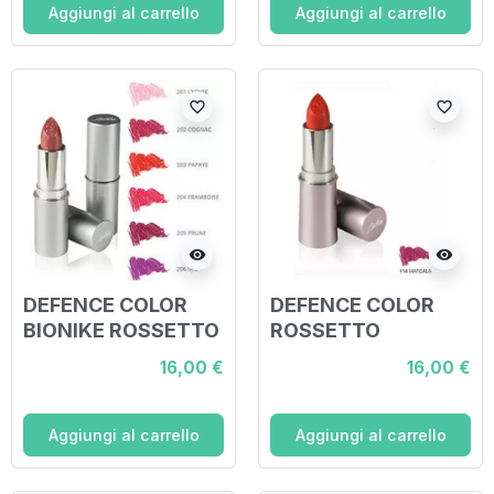
Aggiungi al carrello
Aggiungi al carrello
favorite_border
favorite_border
visibility
visibility
DEFENCE COLOR
DEFENCE COLOR
BIONIKE ROSSETTO
ROSSETTO
SEMITRASPARENTE
CLASSICO
16,00 €
16,00 €
LIPSHINE 203
LIPVELVET 114 3,5
PAPAYE
ML
Aggiungi al carrello
Aggiungi al carrello