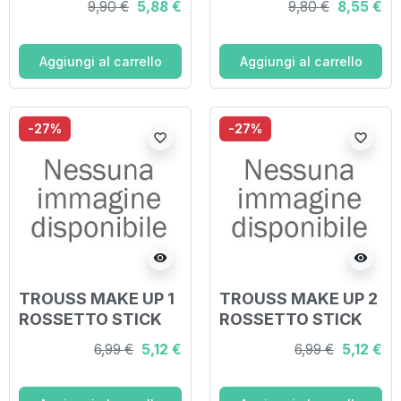
9,90 €
5,88 €
9,80 €
8,55 €
Aggiungi al carrello
Aggiungi al carrello
-27%
-27%
favorite_border
favorite_border
visibility
visibility
TROUSS MAKE UP 1
TROUSS MAKE UP 2
ROSSETTO STICK
ROSSETTO STICK
BORDEAUX
ROSSO
6,99 €
5,12 €
6,99 €
5,12 €