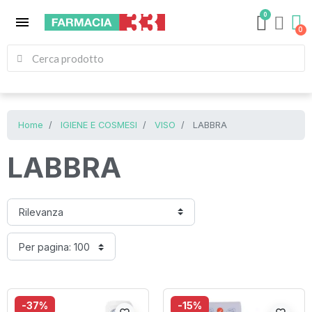
0
menu
Home
IGIENE E COSMESI
VISO
LABBRA
LABBRA
-37%
-15%