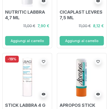
visibility
visibility
NUTRITIC LABBRA
CICAPLAST LEVRES
4,7 ML
7,5 ML
11,00 €
7,90 €
11,00 €
8,12 €
Aggiungi al carrello
Aggiungi al carrello
-19%
favorite_border
favorite_border
visibility
visibility
STICK LABBRA 4 G
APROPOS STICK