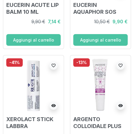
EUCERIN ACUTE LIP
EUCERIN
BALM 10 ML
AQUAPHOR SOS
RIPARATORE
9,90 €
7,14 €
10,50 €
9,90 €
LABBRA 10 ML
Aggiungi al carrello
Aggiungi al carrello
-41%
-13%
favorite_border
favorite_border
visibility
visibility
XEROLACT STICK
ARGENTO
LABBRA
COLLOIDALE PLUS
SIMPLEX 100 12 ML