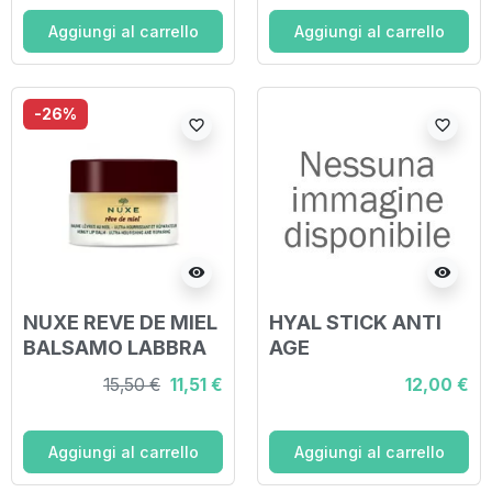
Aggiungi al carrello
Aggiungi al carrello
-26%
favorite_border
favorite_border
visibility
visibility
NUXE REVE DE MIEL
HYAL STICK ANTI
BALSAMO LABBRA
AGE
RIPARATORE AL
15,50 €
11,51 €
12,00 €
MIELE 15 G
Aggiungi al carrello
Aggiungi al carrello