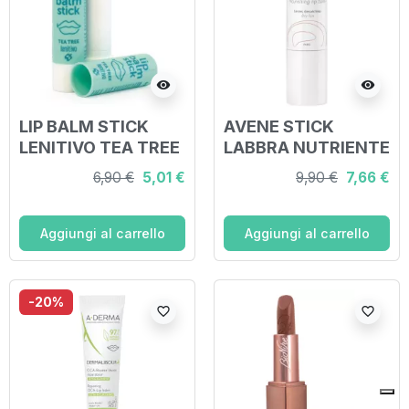
visibility
visibility
LIP BALM STICK
AVENE STICK
LENITIVO TEA TREE
LABBRA NUTRIENTE
4,5 ML
4 G
6,90 €
5,01 €
9,90 €
7,66 €
Aggiungi al carrello
Aggiungi al carrello
-20%
favorite_border
favorite_border