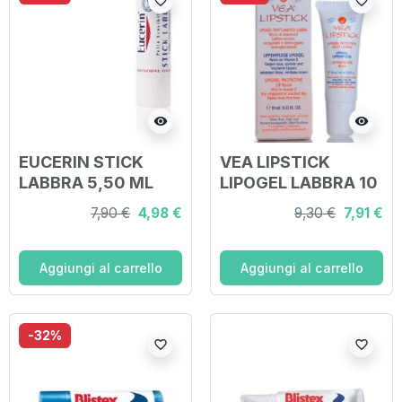
favorite_border
favorite_border
visibility
visibility
EUCERIN STICK
VEA LIPSTICK
LABBRA 5,50 ML
LIPOGEL LABBRA 10
ML
7,90 €
4,98 €
9,30 €
7,91 €
Aggiungi al carrello
Aggiungi al carrello
-32%
favorite_border
favorite_border