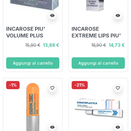
visibility
visibility
INCAROSE PIU'
INCAROSE
VOLUME PLUS
EXTREME LIPS PIU'
STICK
VOLUME
15,90 €
13,88 €
16,90 €
14,73 €
Aggiungi al carrello
Aggiungi al carrello
-1%
-21%
favorite_border
favorite_border
visibility
visibility