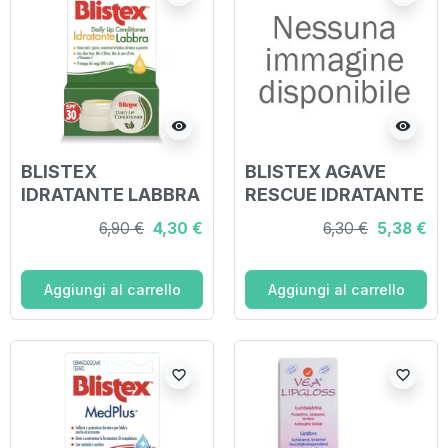
visibility
visibility
BLISTEX
BLISTEX AGAVE
IDRATANTE LABBRA
RESCUE IDRATANTE
SPF30 7 ML
LABBRA 3,7 G
6,90 €
4,30 €
6,30 €
5,38 €
Aggiungi al carrello
Aggiungi al carrello
favorite_border
favorite_border