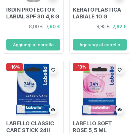
ISDIN PROTECTOR
KERATOPLASTICA
LABIAL SPF 30 4,8 G
LABIALE 10 G
8,00 €
7,90 €
9,95 €
7,82 €
Aggiungi al carrello
Aggiungi al carrello
-16%
-13%
favorite_border
favorite_border
visibility
visibility
LABELLO CLASSIC
LABELLO SOFT
CARE STICK 24H
ROSE 5,5 ML