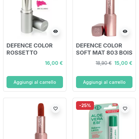
visibility
visibility
DEFENCE COLOR
DEFENCE COLOR
ROSSETTO
SOFT MAT 803 BOIS
SEMITRASPARENTE
DE ROSE scad
16,00 €
18,90 €
15,00 €
LIPSHINE N 208
30/04/2026
CICLAMINO 3,5 ML
Aggiungi al carrello
Aggiungi al carrello
-25%
favorite_border
favorite_border