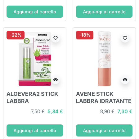
Aggiungi al carrello
Aggiungi al carrello
-22%
-18%
favorite_border
favorite_border
visibility
visibility
ALOEVERA2 STICK
AVENE STICK
LABBRA
LABBRA IDRATANTE
4 G
7,50 €
5,84 €
8,90 €
7,30 €
Aggiungi al carrello
Aggiungi al carrello