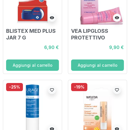
visibility
visibility
BLISTEX MED PLUS
VEA LIPGLOSS
JAR 7 G
PROTETTIVO
ANTIAGE 10 ML
6,90 €
9,90 €
Aggiungi al carrello
Aggiungi al carrello
-25%
-19%
favorite_border
favorite_border
visibility
visibility