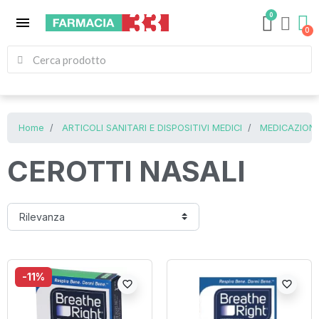
0
menu
Home
ARTICOLI SANITARI E DISPOSITIVI MEDICI
MEDICAZIONE
CEROTTI NASALI
-11%
favorite_border
favorite_border