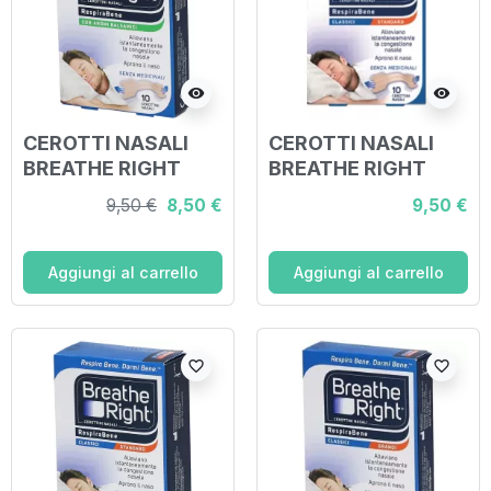
visibility
visibility
CEROTTI NASALI
CEROTTI NASALI
BREATHE RIGHT
BREATHE RIGHT
BALSAMICI 10 PEZZI
CLASSICI 10 PEZZI
9,50 €
8,50 €
9,50 €
Aggiungi al carrello
Aggiungi al carrello
favorite_border
favorite_border