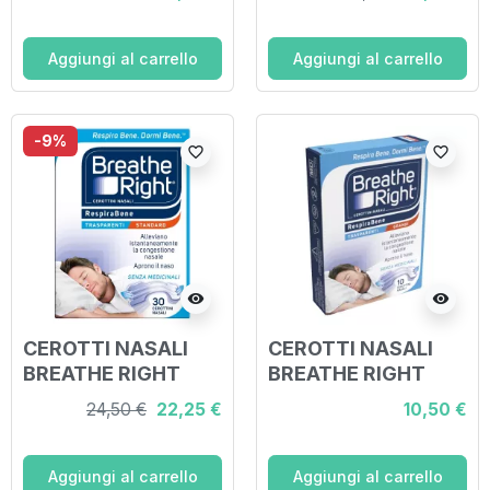
PEZZI
PEZZI
Aggiungi al carrello
Aggiungi al carrello
-9%
favorite_border
favorite_border
visibility
visibility
CEROTTI NASALI
CEROTTI NASALI
BREATHE RIGHT
BREATHE RIGHT
TRASPARENTI 30
TRASPARENTI
24,50 €
22,25 €
10,50 €
PEZZI
GRANDI 10 PEZZI
Aggiungi al carrello
Aggiungi al carrello