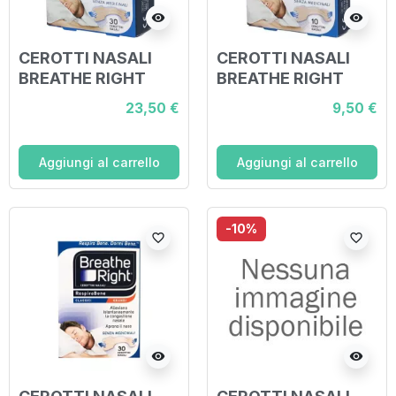
visibility
visibility
CEROTTI NASALI
CEROTTI NASALI
BREATHE RIGHT
BREATHE RIGHT
CLASSICI 30 PEZZI
CLASSICI GRANDI
23,50 €
9,50 €
10 PEZZI
Aggiungi al carrello
Aggiungi al carrello
-10%
favorite_border
favorite_border
visibility
visibility