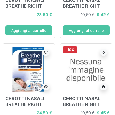
CEROTTI NASALI
CEROTTI NASALI
BREATHE RIGHT
BREATHE RIGHT
CLASSICI GRANDI
EXTRA FORTE 10
23,50 €
10,50 €
9,42 €
30 PEZZI
PEZZI
Aggiungi al carrello
Aggiungi al carrello
-10%
favorite_border
favorite_border
visibility
visibility
CEROTTI NASALI
CEROTTI NASALI
BREATHE RIGHT
BREATHE RIGHT
EXTRA FORTE 30
TRASPARENTI 10
24,50 €
10,50 €
9,45 €