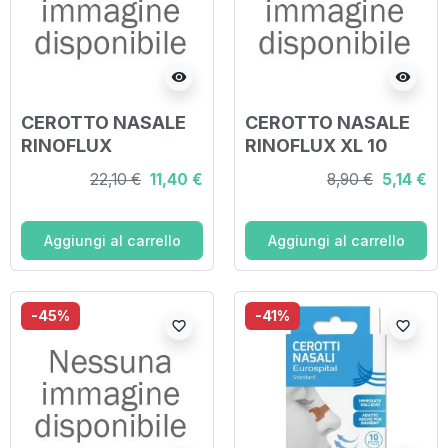
visibility
visibility
CEROTTO NASALE
CEROTTO NASALE
RINOFLUX
RINOFLUX XL 10
STANDARD 30
PEZZI
22,10 €
11,40 €
8,90 €
5,14 €
PEZZI
Aggiungi al carrello
Aggiungi al carrello
-45%
-41%
favorite_border
favorite_border