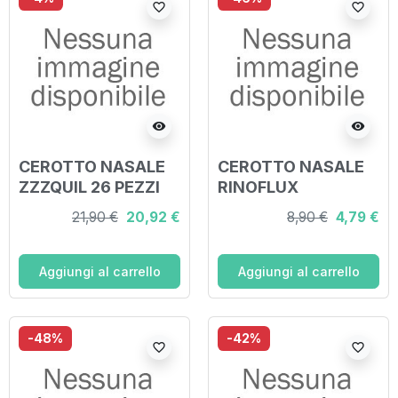
favorite_border
favorite_border
visibility
visibility
CEROTTO NASALE
CEROTTO NASALE
ZZZQUIL 26 PEZZI
RINOFLUX
STANDARD 10 PEZZI
21,90 €
20,92 €
8,90 €
4,79 €
Aggiungi al carrello
Aggiungi al carrello
-48%
-42%
favorite_border
favorite_border