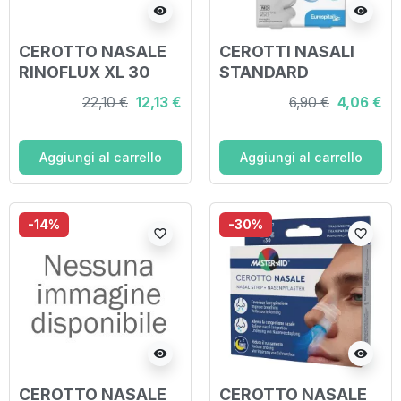
visibility
visibility
CEROTTO NASALE
CEROTTI NASALI
RINOFLUX XL 30
STANDARD
PEZZI
5,6X1,8CM 10 PEZZI
22,10 €
12,13 €
6,90 €
4,06 €
Aggiungi al carrello
Aggiungi al carrello
-14%
-30%
favorite_border
favorite_border
visibility
visibility
CEROTTO NASALE
CEROTTO NASALE