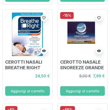
-15%
favorite_border
favorite_border
visibility
visibility
CEROTTI NASALI
CEROTTO NASALE
BREATHE RIGHT
SNOREEZE GRANDE
TRASPARENTI
10 PEZZI
24,50 €
9,00 €
7,69 €
GRANDI 30 PEZZI
Aggiungi al carrello
Aggiungi al carrello
-4%
-46%