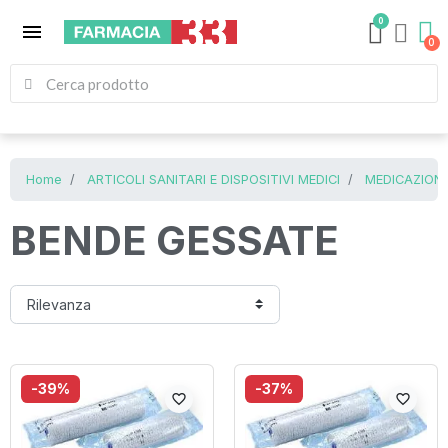
0
menu
Home
ARTICOLI SANITARI E DISPOSITIVI MEDICI
MEDICAZIONE
BENDE GESSATE
-39%
-37%
favorite_border
favorite_border