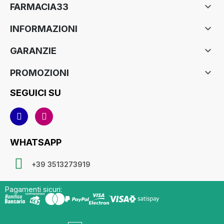

FARMACIA33

INFORMAZIONI

GARANZIE

PROMOZIONI
SEGUICI SU
WHATSAPP
+39 3513273919
Pagamenti sicuri: