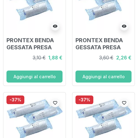
visibility
visibility
PRONTEX BENDA
PRONTEX BENDA
GESSATA PRESA
GESSATA PRESA
RAPIDA 10CM
RAPIDA 12 CM
3,10 €
1,88 €
3,60 €
2,26 €
Aggiungi al carrello
Aggiungi al carrello
-37%
-37%
favorite_border
favorite_border