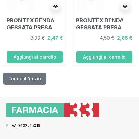
visibility
visibility
PRONTEX BENDA
PRONTEX BENDA
GESSATA PRESA
GESSATA PRESA
RAPIDA 15 CM
RAPIDA 20CM
3,90 €
2,47 €
4,50 €
2,85 €
Aggiungi al carrello
Aggiungi al carrello
Torna all'inizio
P. IVA 0432715016