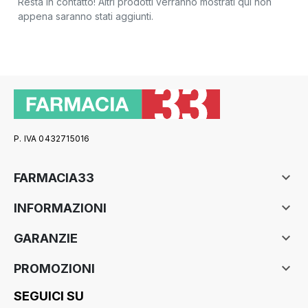
Resta in contatto! Altri prodotti verranno mostrati qui non
appena saranno stati aggiunti.
P. IVA 0432715016

FARMACIA33

INFORMAZIONI

GARANZIE

PROMOZIONI
SEGUICI SU