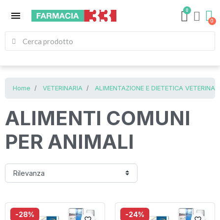
0
menu
Home
VETERINARIA
ALIMENTAZIONE E DIETETICA VETERINAR
ALIMENTI COMUNI
PER ANIMALI
-28%
-24%
favorite_border
favorite_border