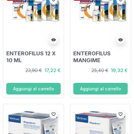
visibility
visibility
ENTEROFILUS 12 X
ENTEROFILUS
10 ML
MANGIME
SEMPLICE 250 ML
23,90 €
17,22 €
25,40 €
19,32 €
Aggiungi al carrello
Aggiungi al carrello
favorite_border
favorite_border