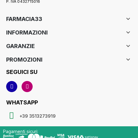
P. IVA 0432715016

FARMACIA33

INFORMAZIONI

GARANZIE

PROMOZIONI
SEGUICI SU
WHATSAPP
+39 3513273919
Pagamenti sicuri: