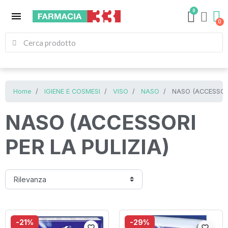
0
menu
Home
IGIENE E COSMESI
VISO
NASO
NASO (ACCESSORI
NASO (ACCESSORI
PER LA PULIZIA)
-21%
-29%
favorite_border
favorite_border