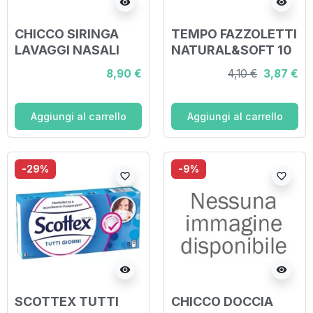
visibility
visibility
CHICCO SIRINGA
TEMPO FAZZOLETTI
LAVAGGI NASALI
NATURAL&SOFT 10
PEZZI DA 9
8,90 €
4,10 €
3,87 €
FAZZOLETTI
Aggiungi al carrello
Aggiungi al carrello
-29%
-9%
favorite_border
favorite_border
visibility
visibility
SCOTTEX TUTTI
CHICCO DOCCIA