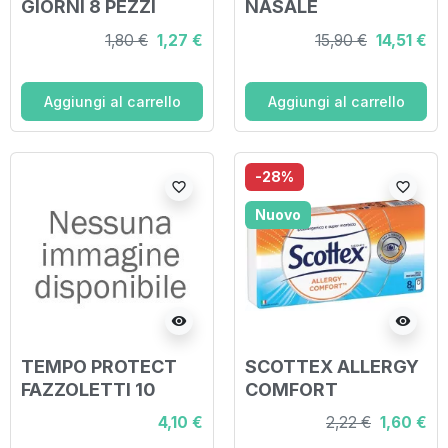
GIORNI 8 PEZZI
NASALE
1,80 €
1,27 €
15,90 €
14,51 €
Aggiungi al carrello
Aggiungi al carrello
-28%
favorite_border
favorite_border
Nuovo
visibility
visibility
TEMPO PROTECT
SCOTTEX ALLERGY
FAZZOLETTI 10
COMFORT
PEZZI X 20 BUSTE
FAZZOLETTI 8 PEZZI
4,10 €
2,22 €
1,60 €