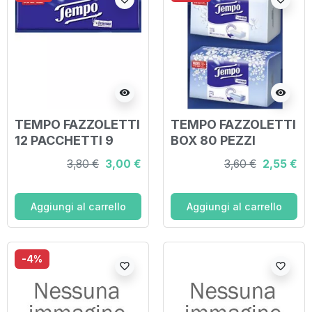
visibility
visibility
TEMPO FAZZOLETTI
TEMPO FAZZOLETTI
12 PACCHETTI 9
BOX 80 PEZZI
PEZZI
3,80 €
3,00 €
3,60 €
2,55 €
Aggiungi al carrello
Aggiungi al carrello
-4%
favorite_border
favorite_border