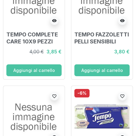
visibility
visibility
TEMPO COMPLETE
TEMPO FAZZOLETTI
CARE 10X9 PEZZI
PELLI SENSIBILI
10X9 PEZZI
4,00 €
3,85 €
3,80 €
Aggiungi al carrello
Aggiungi al carrello
-6%
favorite_border
favorite_border