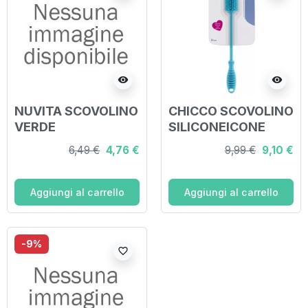
visibility
visibility
NUVITA SCOVOLINO
CHICCO SCOVOLINO
VERDE
SILICONEICONE
6,49 €
4,76 €
9,99 €
9,10 €
Aggiungi al carrello
Aggiungi al carrello
-9%
favorite_border