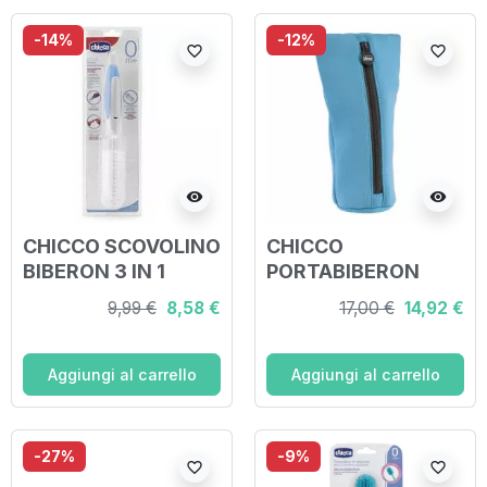
-14%
-12%
favorite_border
favorite_border
visibility
visibility
CHICCO SCOVOLINO
CHICCO
BIBERON 3 IN 1
PORTABIBERON
TERMICO
9,99 €
8,58 €
17,00 €
14,92 €
Aggiungi al carrello
Aggiungi al carrello
-27%
-9%
favorite_border
favorite_border