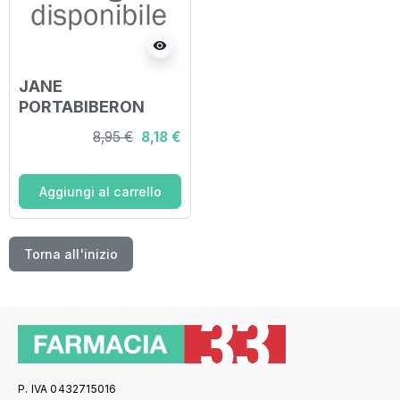
visibility
JANE
PORTABIBERON
TERMICO DA 330
8,95 €
8,18 €
ML
Aggiungi al carrello
Torna all'inizio
P. IVA 0432715016