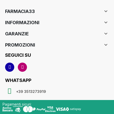

FARMACIA33

INFORMAZIONI

GARANZIE

PROMOZIONI
SEGUICI SU
WHATSAPP
+39 3513273919
Pagamenti sicuri: