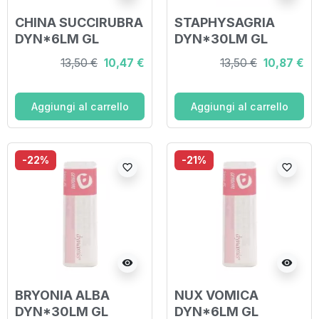
CHINA SUCCIRUBRA
STAPHYSAGRIA
DYN*6LM GL
DYN*30LM GL
13,50 €
10,47 €
13,50 €
10,87 €
Aggiungi al carrello
Aggiungi al carrello
-22%
-21%
favorite_border
favorite_border
visibility
visibility
BRYONIA ALBA
NUX VOMICA
DYN*30LM GL
DYN*6LM GL