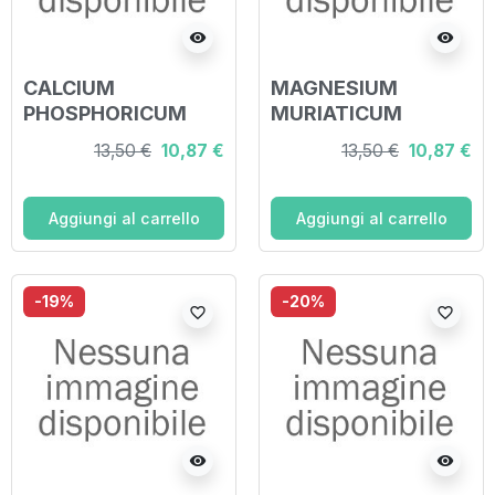
visibility
visibility
CALCIUM
MAGNESIUM
PHOSPHORICUM
MURIATICUM
DYNAMIS*granuli 2
DYNAMIS*granuli
13,50 €
10,87 €
13,50 €
10,87 €
LM contenitore
60 LM contenitore
monodose
monodose
Aggiungi al carrello
Aggiungi al carrello
-19%
-20%
favorite_border
favorite_border
visibility
visibility