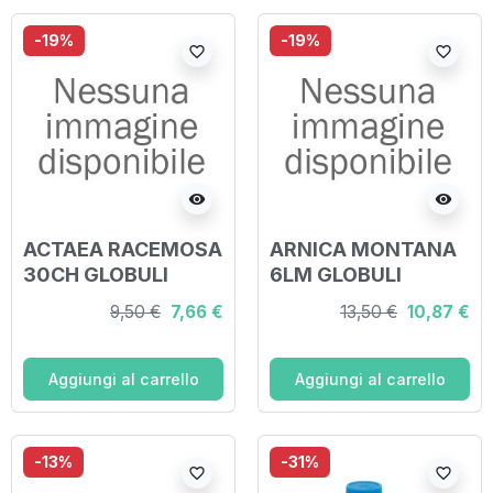
-19%
-19%
favorite_border
favorite_border
visibility
visibility
ACTAEA RACEMOSA
ARNICA MONTANA
30CH GLOBULI
6LM GLOBULI
9,50 €
7,66 €
13,50 €
10,87 €
Aggiungi al carrello
Aggiungi al carrello
-13%
-31%
favorite_border
favorite_border