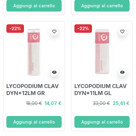
Aggiungi al carrello
Aggiungi al carrello
-22%
-22%
favorite_border
favorite_border
visibility
visibility
LYCOPODIUM CLAV
LYCOPODIUM CLAV
DYN*12LM GR
DYN*11LM GL
18,00 €
14,07 €
33,00 €
25,61 €
Aggiungi al carrello
Aggiungi al carrello