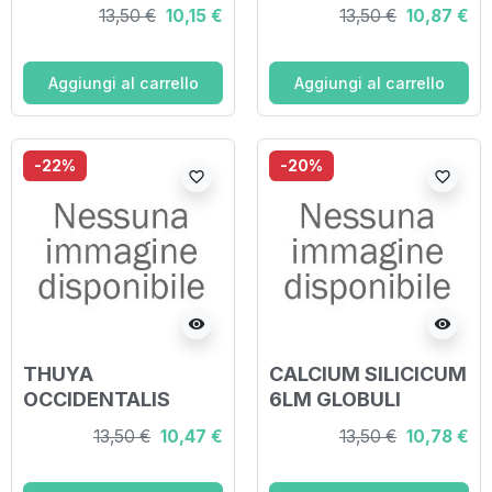
30LM GLOBULI
13,50 €
10,15 €
13,50 €
10,87 €
Aggiungi al carrello
Aggiungi al carrello
-22%
-20%
favorite_border
favorite_border
visibility
visibility
THUYA
CALCIUM SILICICUM
OCCIDENTALIS
6LM GLOBULI
18LM GLOBULI
13,50 €
10,47 €
13,50 €
10,78 €