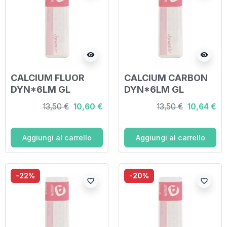
visibility
visibility
CALCIUM FLUOR
CALCIUM CARBON
DYN*6LM GL
DYN*6LM GL
13,50 €
10,60 €
13,50 €
10,64 €
Aggiungi al carrello
Aggiungi al carrello
-22%
-20%
favorite_border
favorite_border