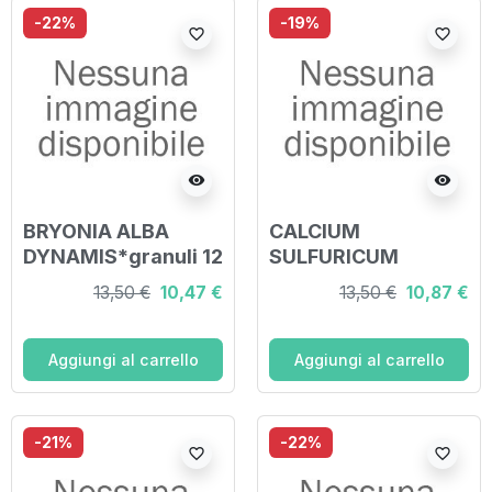
-22%
-19%
favorite_border
favorite_border
visibility
visibility
BRYONIA ALBA
CALCIUM
DYNAMIS*granuli 12
SULFURICUM
LM contenitore
DYNAMIS*granuli
13,50 €
10,47 €
13,50 €
10,87 €
monodose
60 LM contenitore
monodose
Aggiungi al carrello
Aggiungi al carrello
-21%
-22%
favorite_border
favorite_border