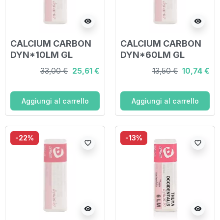
visibility
visibility
CALCIUM CARBON
CALCIUM CARBON
DYN*10LM GL
DYN*60LM GL
33,00 €
25,61 €
13,50 €
10,74 €
Aggiungi al carrello
Aggiungi al carrello
-22%
-13%
favorite_border
favorite_border
visibility
visibility