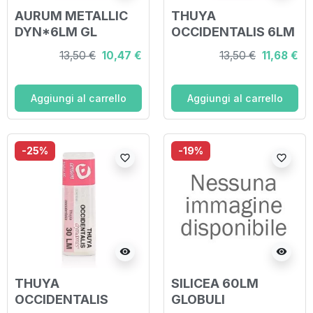
AURUM METALLIC
THUYA
DYN*6LM GL
OCCIDENTALIS 6LM
GLOBULI
13,50 €
10,47 €
13,50 €
11,68 €
Aggiungi al carrello
Aggiungi al carrello
-25%
-19%
favorite_border
favorite_border
visibility
visibility
THUYA
SILICEA 60LM
OCCIDENTALIS
GLOBULI