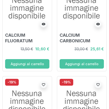
visibility
visibility
CALCIUM
CALCIUM
FLUORATUM
CARBONICUM
DYNAMIS*granuli
HAHNEMANNI
13,50 €
10,60 €
33,00 €
25,61 €
30 LM contenitore
DYNAMIS*granuli 17
monodose
LM contenitore
monodose
Aggiungi al carrello
Aggiungi al carrello
-19%
-19%
favorite_border
favorite_border