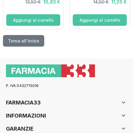
13,50 €
10,83 €
14,50 €
11,25 €
30 LM contenitore
monodose
Aggiungi al carrello
Aggiungi al carrello
Torna all'inizio
P. IVA 0432715016

FARMACIA33

INFORMAZIONI

GARANZIE