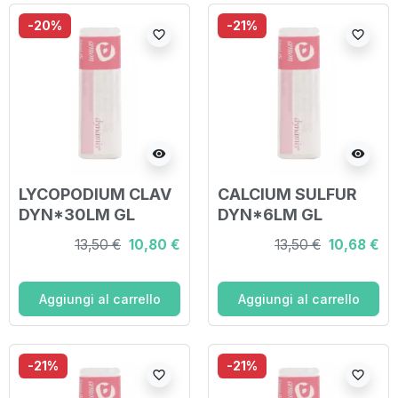
-20%
-21%
favorite_border
favorite_border
visibility
visibility
LYCOPODIUM CLAV
CALCIUM SULFUR
DYN*30LM GL
DYN*6LM GL
13,50 €
10,80 €
13,50 €
10,68 €
Aggiungi al carrello
Aggiungi al carrello
-21%
-21%
favorite_border
favorite_border