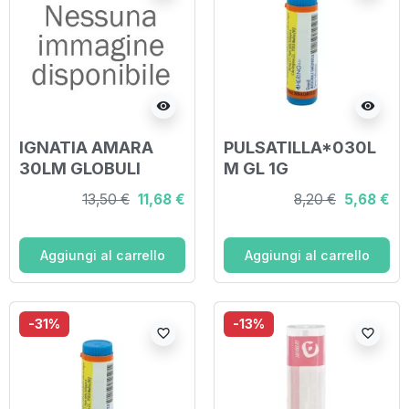
visibility
visibility
IGNATIA AMARA
PULSATILLA*030L
30LM GLOBULI
M GL 1G
13,50 €
11,68 €
8,20 €
5,68 €
Aggiungi al carrello
Aggiungi al carrello
-31%
-13%
favorite_border
favorite_border