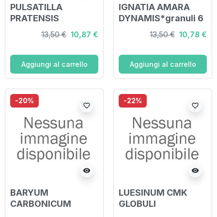
PULSATILLA
IGNATIA AMARA
PRATENSIS
DYNAMIS*granuli 6
DYNAMIS*granuli
LM contenitore
13,50 €
10,87 €
13,50 €
10,78 €
30 LM contenitore
monodose
monodose
Aggiungi al carrello
Aggiungi al carrello
-20%
-22%
favorite_border
favorite_border
visibility
visibility
BARYUM
LUESINUM CMK
CARBONICUM
GLOBULI
DYNAMIS*granuli