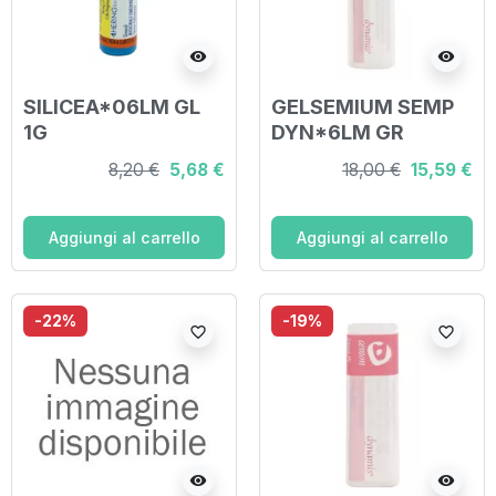
visibility
visibility
SILICEA*06LM GL
GELSEMIUM SEMP
1G
DYN*6LM GR
8,20 €
5,68 €
18,00 €
15,59 €
Aggiungi al carrello
Aggiungi al carrello
-22%
-19%
favorite_border
favorite_border
visibility
visibility