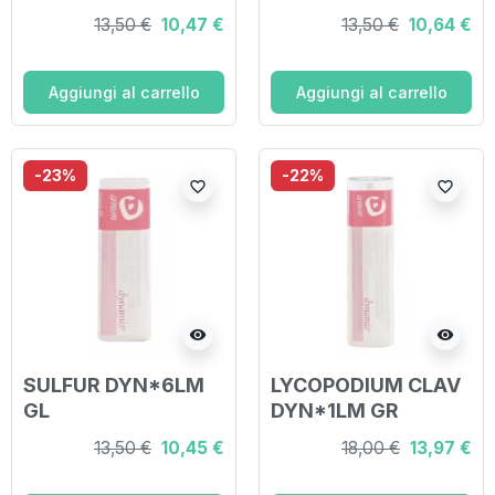
13,50 €
10,47 €
13,50 €
10,64 €
Aggiungi al carrello
Aggiungi al carrello
-23%
-22%
favorite_border
favorite_border
visibility
visibility
SULFUR DYN*6LM
LYCOPODIUM CLAV
GL
DYN*1LM GR
13,50 €
10,45 €
18,00 €
13,97 €