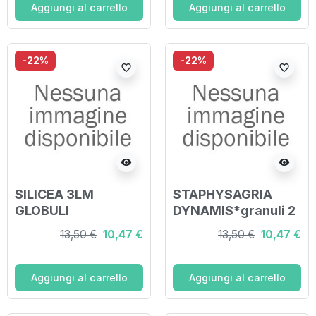
Aggiungi al carrello
Aggiungi al carrello
-22%
-22%
favorite_border
favorite_border
visibility
visibility
SILICEA 3LM
STAPHYSAGRIA
GLOBULI
DYNAMIS*granuli 2
LM contenitore
13,50 €
10,47 €
13,50 €
10,47 €
monodose
Aggiungi al carrello
Aggiungi al carrello