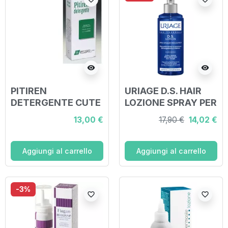
visibility
visibility
PITIREN
URIAGE D.S. HAIR
DETERGENTE CUTE
LOZIONE SPRAY PER
E CAPELLI 150 ML
CUOIO CAPELLUTO
13,00 €
17,90 €
14,02 €
ANTIFORFORA 100
ML
Aggiungi al carrello
Aggiungi al carrello
-3%
favorite_border
favorite_border