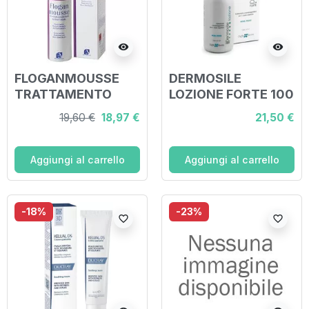
visibility
visibility
FLOGANMOUSSE
DERMOSILE
TRATTAMENTO
LOZIONE FORTE 100
ANTIFORFORA
ML
19,60 €
18,97 €
21,50 €
MOUSSE 75 ML
Aggiungi al carrello
Aggiungi al carrello
-18%
-23%
favorite_border
favorite_border