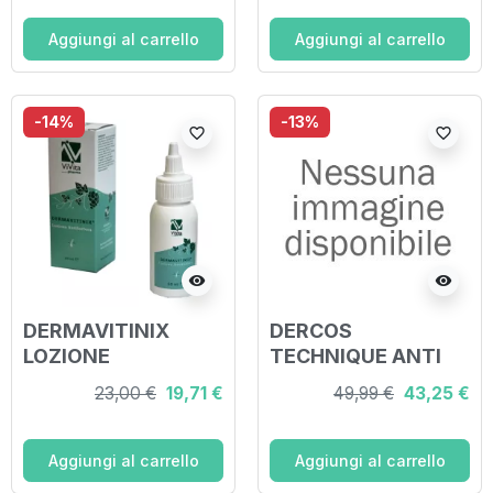
Aggiungi al carrello
Aggiungi al carrello
-14%
-13%
favorite_border
favorite_border
visibility
visibility
DERMAVITINIX
DERCOS
LOZIONE
TECHNIQUE ANTI
ANTIFORFORA 50
DANDRUFF SERUM
23,00 €
19,71 €
49,99 €
43,25 €
ML
90 ML
Aggiungi al carrello
Aggiungi al carrello