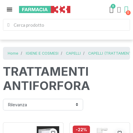
0
menu
Home
IGIENE E COSMESI
CAPELLI
CAPELLI (TRATTAMENTI
TRATTAMENTI
ANTIFORFORA
-22%
favorite_border
favorite_border