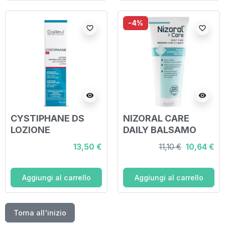
-4%
favorite_border
favorite_border
visibility
visibility
CYSTIPHANE DS
NIZORAL CARE
LOZIONE
DAILY BALSAMO
ANTIFORFORA 100
CUTE & CAPELLI
13,50 €
11,10 €
10,64 €
ML
200 ML
Aggiungi al carrello
Aggiungi al carrello
Torna all'inizio