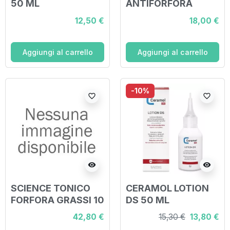
50 ML
ANTIFORFORA
NUOVA FORMULA
12,50 €
18,00 €
125 ML
Aggiungi al carrello
Aggiungi al carrello
-10%
favorite_border
favorite_border
visibility
visibility
SCIENCE TONICO
CERAMOL LOTION
FORFORA GRASSI 10
DS 50 ML
FIALE
42,80 €
15,30 €
13,80 €