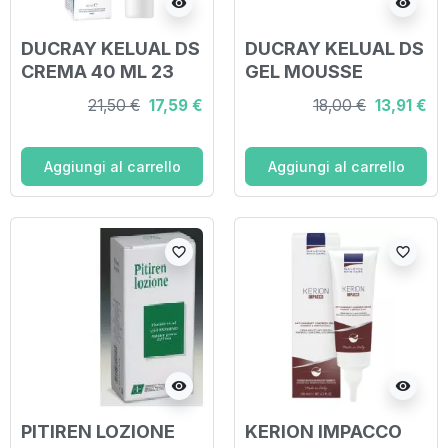
visibility
visibility
DUCRAY KELUAL DS
DUCRAY KELUAL DS
CREMA 40 ML 23
GEL MOUSSE
DETERGENTE 200
21,50 €
17,59 €
18,00 €
13,91 €
ML
Aggiungi al carrello
Aggiungi al carrello
favorite_border
favorite_border
visibility
visibility
PITIREN LOZIONE
KERION IMPACCO