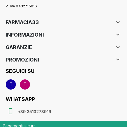
P. IVA 0432715016

FARMACIA33

INFORMAZIONI

GARANZIE

PROMOZIONI
SEGUICI SU
WHATSAPP
+39 3513273919
Pagamenti sicuri: