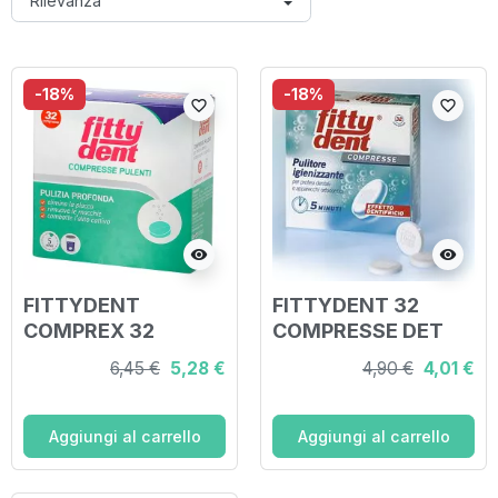
-18%
-18%
favorite_border
favorite_border
visibility
visibility
FITTYDENT
FITTYDENT 32
COMPREX 32
COMPRESSE DET
COMPRESSE
OS
6,45 €
5,28 €
4,90 €
4,01 €
Aggiungi al carrello
Aggiungi al carrello