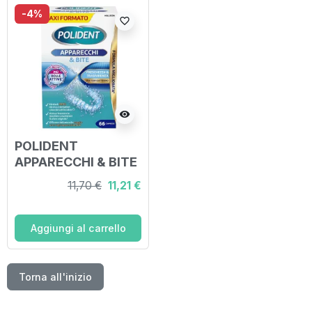
-4%
favorite_border
visibility
POLIDENT
APPARECCHI & BITE
PULITORE
11,70 €
11,21 €
QUOTIDIANO 66
COMPRESSE
Aggiungi al carrello
Torna all'inizio