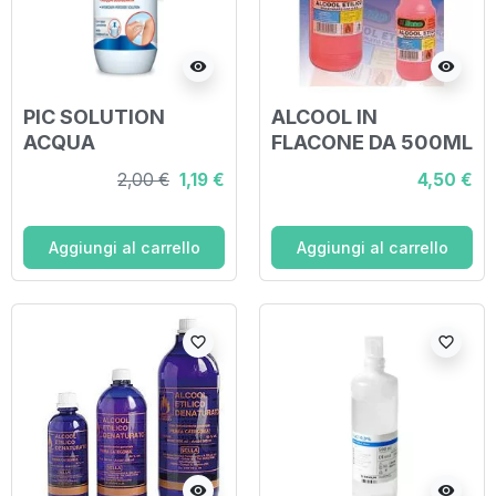
visibility
visibility
PIC SOLUTION
ALCOOL IN
ACQUA
FLACONE DA 500ML
OSSIGENATA 10
2,00 €
1,19 €
4,50 €
VOLUMI PEROSSIDO
DI IDROGENO 3%
250 ML
Aggiungi al carrello
Aggiungi al carrello
favorite_border
favorite_border
visibility
visibility