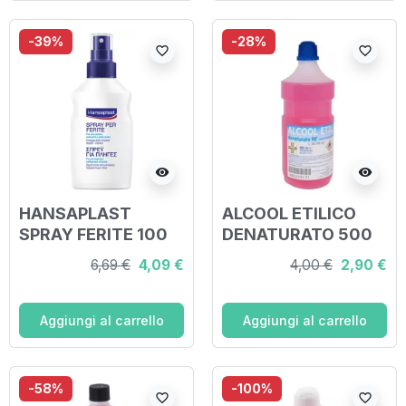
-39%
-28%
favorite_border
favorite_border
visibility
visibility
HANSAPLAST
ALCOOL ETILICO
SPRAY FERITE 100
DENATURATO 500
ML
ML
6,69 €
4,09 €
4,00 €
2,90 €
Aggiungi al carrello
Aggiungi al carrello
-58%
-100%
favorite_border
favorite_border