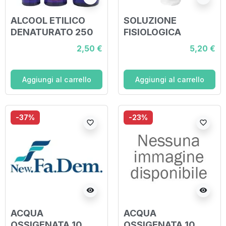
ALCOOL ETILICO
SOLUZIONE
DENATURATO 250
FISIOLOGICA
ML
FLACONE DA 500ML
2,50 €
5,20 €
Aggiungi al carrello
Aggiungi al carrello
-37%
-23%
favorite_border
favorite_border
visibility
visibility
ACQUA
ACQUA
OSSIGENATA 10
OSSIGENATA 10