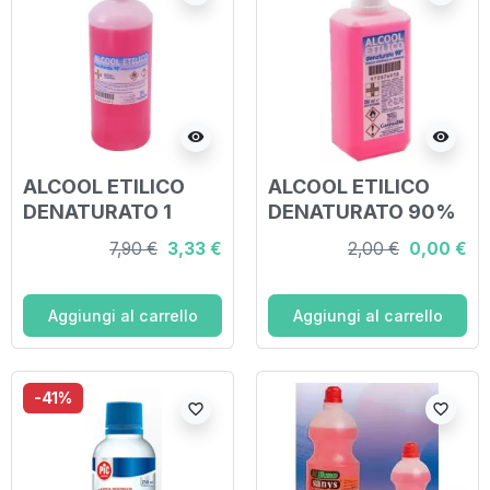
visibility
visibility
ALCOOL ETILICO
ALCOOL ETILICO
DENATURATO 1
DENATURATO 90%
LITRO
250 ML
7,90 €
3,33 €
2,00 €
0,00 €
Aggiungi al carrello
Aggiungi al carrello
-41%
favorite_border
favorite_border