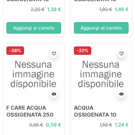
VOLUMI 250 ML
VOLUMI 250 ML
2,20 €
1,38 €
1,90 €
1,46 €
Aggiungi al carrello
Aggiungi al carrello
-38%
-22%
favorite_border
favorite_border
visibility
visibility
F CARE ACQUA
ACQUA
OSSIGENATA 250
OSSIGENATA 10
ML
VOLUMI 3% 250 ML
0,95 €
0,59 €
1,59 €
1,24 €