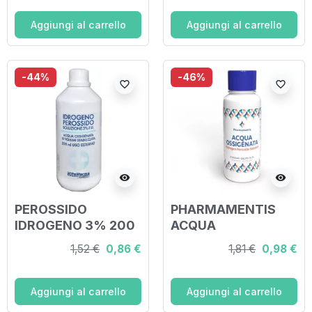
Aggiungi al carrello
Aggiungi al carrello
-44%
-46%
favorite_border
favorite_border
visibility
visibility
PEROSSIDO
PHARMAMENTIS
IDROGENO 3% 200
ACQUA
ML ACQUA
OSSIGENATA 3%
1,52 €
0,86 €
1,81 €
0,98 €
OSSIGENATA 10
250 ML
VOLUMI
STABILIZZATA
Aggiungi al carrello
Aggiungi al carrello