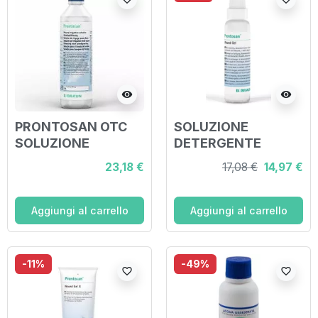
visibility
visibility
PRONTOSAN OTC
SOLUZIONE
SOLUZIONE
DETERGENTE
DETERGENTE PER
IDRATANTE IN GEL
23,18 €
17,08 €
14,97 €
LESIONI CRONICHE
PER LESIONI
350 ML
PRONTOSAN 30 ML
Aggiungi al carrello
Aggiungi al carrello
-11%
-49%
favorite_border
favorite_border