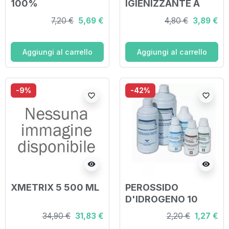
100%
IGIENIZZANTE A
DISINFETTANTE
BASE DI
7,20 €
5,69 €
4,80 €
3,89 €
IGIENIZZANTE A
IPOCLORITO DI
BASE DI
SODIO
IPOCLORITO DI
ANTIMICROBICO AD
Aggiungi al carrello
Aggiungi al carrello
SODIO
AMPIO SPETTRO
ANTIMICROBICO AD
D'AZIONE
AMPIO SPETTRO
11000PPM CLORO
-9%
-42%
favorite_border
favorite_border
D'AZIONE 500 ML
250ML
visibility
visibility
XMETRIX 5 500 ML
PEROSSIDO
D'IDROGENO 10
VOLUMI FU 200 G
34,90 €
31,83 €
2,20 €
1,27 €