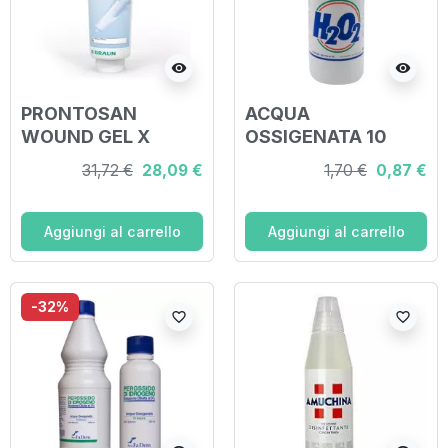
visibility
visibility
PRONTOSAN
ACQUA
WOUND GEL X
OSSIGENATA 10
SOLUZIONE
VOLUMI 250 ML
31,72 €
28,09 €
1,70 €
0,87 €
DETERGENTE
IDRATANTE 50 G
Aggiungi al carrello
Aggiungi al carrello
-32%
favorite_border
favorite_border