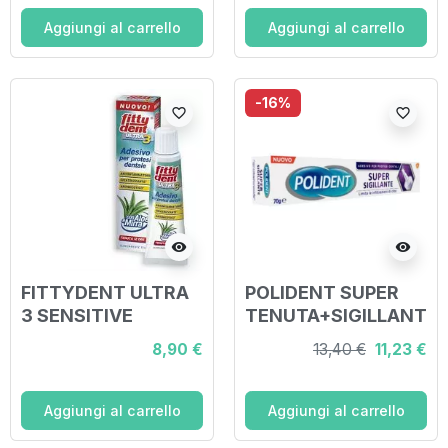
Aggiungi al carrello
Aggiungi al carrello
-16%
favorite_border
favorite_border
visibility
visibility
FITTYDENT ULTRA
POLIDENT SUPER
3 SENSITIVE
TENUTA+SIGILLANT
ADESIVO 40 G
E ADESIVO PROTESI
8,90 €
13,40 €
11,23 €
OFFERTA SPECIALE
DENTALE 70 G
Aggiungi al carrello
Aggiungi al carrello