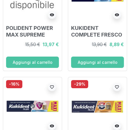
visibility
visibility
POLIDENT POWER
KUKIDENT
MAX SUPREME
COMPLETE FRESCO
TUTTO IN 1 CREMA
70G
15,50 €
13,97 €
13,90 €
8,89 €
ADESIVA PROTESI
70 G
Aggiungi al carrello
Aggiungi al carrello
-16%
-29%
favorite_border
favorite_border
visibility
visibility