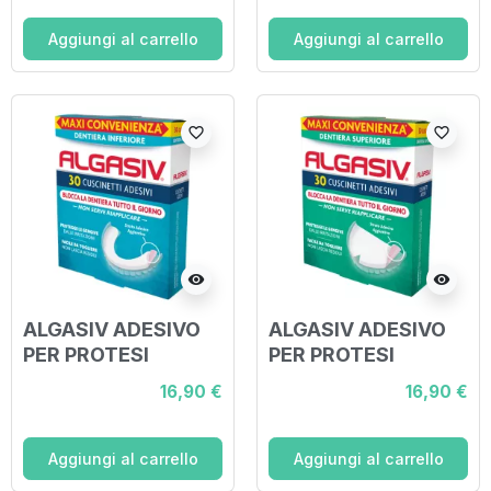
Aggiungi al carrello
Aggiungi al carrello
favorite_border
favorite_border
visibility
visibility
ALGASIV ADESIVO
ALGASIV ADESIVO
PER PROTESI
PER PROTESI
DENTARIA
DENTARIA
16,90 €
16,90 €
INFERIORE 30 PEZZI
SUPERIORE 30
PEZZI
Aggiungi al carrello
Aggiungi al carrello