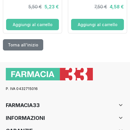
PER PROTESI
ADESIVA PER
5,50 €
5,23 €
7,50 €
4,58 €
DENTALE 45 G
DENTIERE 40 G
TAGLIO PREZZO
Aggiungi al carrello
Aggiungi al carrello
Torna all'inizio
P. IVA 0432715016

FARMACIA33

INFORMAZIONI