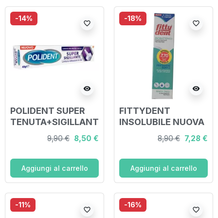
-14%
-18%
favorite_border
favorite_border
visibility
visibility
POLIDENT SUPER
FITTYDENT
TENUTA+SIGILLANT
INSOLUBILE NUOVA
E ADESIVO PROTESI
FORMULA ADULTI
9,90 €
8,50 €
8,90 €
7,28 €
DENTALE 40 G
40 G
Aggiungi al carrello
Aggiungi al carrello
-11%
-16%
favorite_border
favorite_border