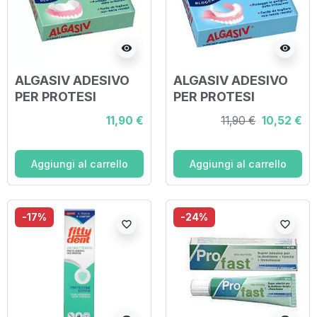
visibility
visibility
ALGASIV ADESIVO
ALGASIV ADESIVO
PER PROTESI
PER PROTESI
DENTARIA
DENTARIA
11,90 €
11,90 €
10,52 €
SUPERIORE 15 PEZZI
INFERIORE 15 PEZZI
Aggiungi al carrello
Aggiungi al carrello
-17%
-24%
favorite_border
favorite_border