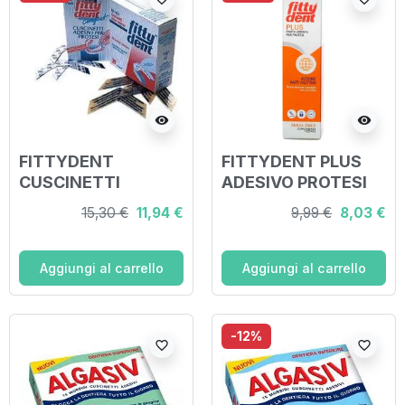
visibility
visibility
FITTYDENT
FITTYDENT PLUS
CUSCINETTI
ADESIVO PROTESI
ADESIVI 30 PEZZI
40 G
15,30 €
11,94 €
9,99 €
8,03 €
NF
Aggiungi al carrello
Aggiungi al carrello
-12%
favorite_border
favorite_border