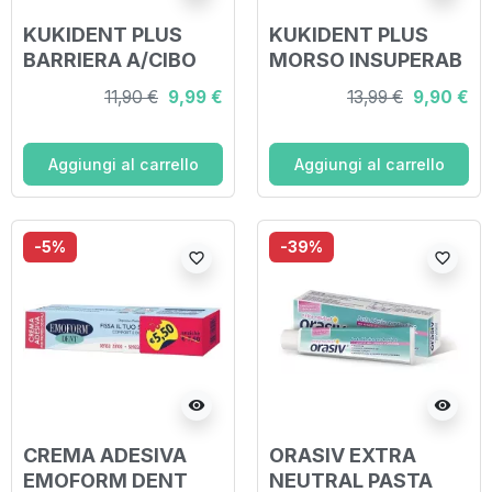
KUKIDENT PLUS
KUKIDENT PLUS
BARRIERA A/CIBO
MORSO INSUPERAB
11,90 €
9,99 €
13,99 €
9,90 €
Aggiungi al carrello
Aggiungi al carrello
-5%
-39%
favorite_border
favorite_border
visibility
visibility
CREMA ADESIVA
ORASIV EXTRA
EMOFORM DENT
NEUTRAL PASTA