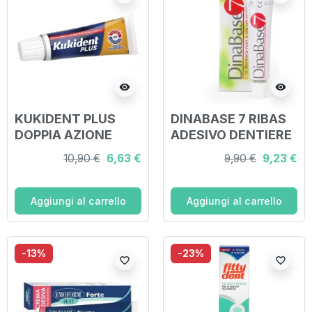
visibility
visibility
KUKIDENT PLUS
DINABASE 7 RIBAS
DOPPIA AZIONE
ADESIVO DENTIERE
CREMA ADESIVA
10,90 €
6,63 €
9,90 €
9,23 €
DENTIERE 40 G
Aggiungi al carrello
Aggiungi al carrello
-13%
-23%
favorite_border
favorite_border