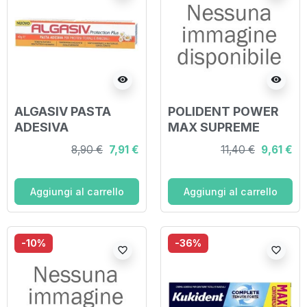
visibility
visibility
ALGASIV PASTA
POLIDENT POWER
ADESIVA
MAX SUPREME
PROTECTION PLUS
TUTTO IN 1 CREMA
8,90 €
7,91 €
11,40 €
9,61 €
40 G
ADESIVA PROTESI
40 G
Aggiungi al carrello
Aggiungi al carrello
-10%
-36%
favorite_border
favorite_border