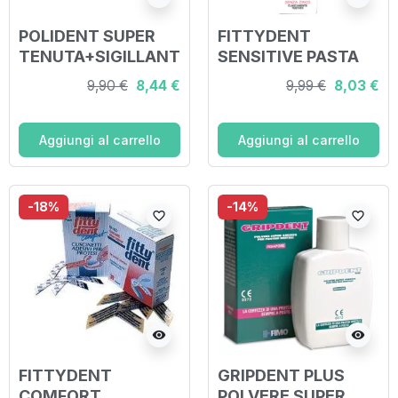
POLIDENT SUPER
FITTYDENT
TENUTA+SIGILLANT
SENSITIVE PASTA
E MENTA DELICATA
ADESIVA CON ALOE
9,90 €
8,44 €
9,99 €
8,03 €
ADESIVO PROTESI
VERA 40 G
DENTALE 40 G
Aggiungi al carrello
Aggiungi al carrello
-18%
-14%
favorite_border
favorite_border
visibility
visibility
FITTYDENT
GRIPDENT PLUS
COMFORT
POLVERE SUPER