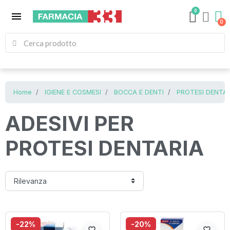
0
menu
Home
IGIENE E COSMESI
BOCCA E DENTI
PROTESI DENTAR
ADESIVI PER
PROTESI DENTARIA
-22%
-20%
favorite_border
favorite_border