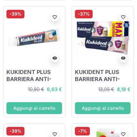
-39%
-37%
favorite_border
favorite_border
visibility
visibility
KUKIDENT PLUS
KUKIDENT PLUS
BARRIERA ANTI-
BARRIERA ANTI-
CIBO NEUTRO
CIBO NEUTRO
10,90 €
6,63 €
13,05 €
8,18 €
CREMA ADESIVA
CREMA ADESIVA
DENTIERE 40 G
DENTIERE 57 G
Aggiungi al carrello
Aggiungi al carrello
-39%
-7%
favorite_border
favorite_border