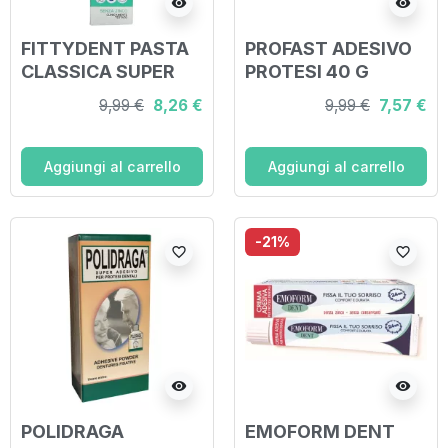
visibility
visibility
FITTYDENT PASTA
PROFAST ADESIVO
CLASSICA SUPER
PROTESI 40 G
ADESIVO PER
9,99 €
8,26 €
9,99 €
7,57 €
PROTESI DENTALE
40 G
Aggiungi al carrello
Aggiungi al carrello
-21%
favorite_border
favorite_border
visibility
visibility
POLIDRAGA
EMOFORM DENT