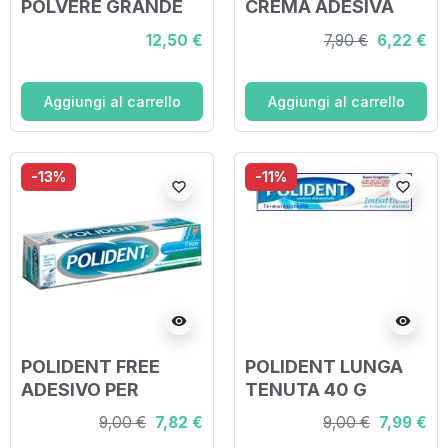
POLVERE GRANDE
CREMA ADESIVA
PER PROTESI
12,50 €
7,90 €
6,22 €
DENTALE 45 G
Aggiungi al carrello
Aggiungi al carrello
-13%
-11%
favorite_border
favorite_border
visibility
visibility
POLIDENT FREE
POLIDENT LUNGA
ADESIVO PER
TENUTA 40 G
PROTESI DENTARIA
9,00 €
7,82 €
9,00 €
7,99 €
40 G