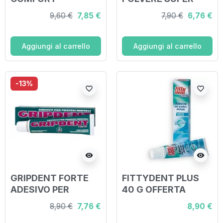
PRESAGOMATO
ADESIVA PER
9,60 €
7,85 €
7,90 €
6,76 €
CUSCINETTI
PROTESI DENTALI
ADESIVI 15 PEZZI
40 G
Aggiungi al carrello
Aggiungi al carrello
-13%
favorite_border
favorite_border
visibility
visibility
GRIPDENT FORTE
FITTYDENT PLUS
ADESIVO PER
40 G OFFERTA
PROTESI DENTARIA
SPECIALE
8,90 €
7,76 €
8,90 €
40 G