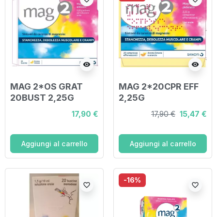
visibility
visibility
MAG 2*OS GRAT
MAG 2*20CPR EFF
20BUST 2,25G
2,25G
17,90 €
17,90 €
15,47 €
Aggiungi al carrello
Aggiungi al carrello
-16%
favorite_border
favorite_border