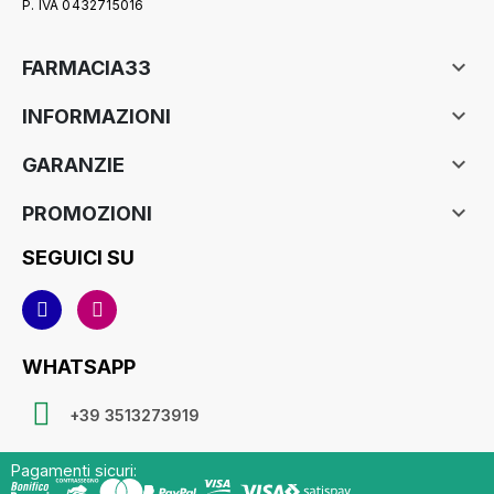
P. IVA 0432715016

FARMACIA33

INFORMAZIONI

GARANZIE

PROMOZIONI
SEGUICI SU
WHATSAPP
+39 3513273919
Pagamenti sicuri: