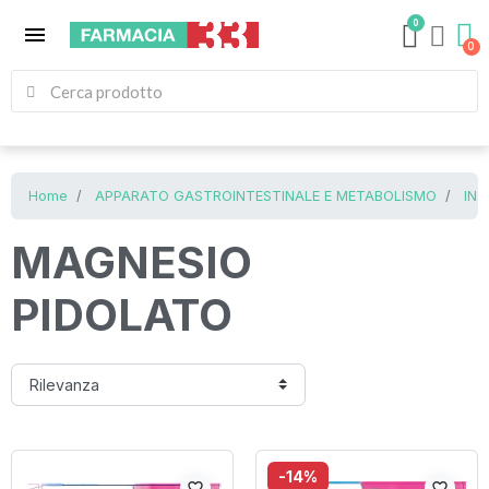
0
menu
Home
APPARATO GASTROINTESTINALE E METABOLISMO
INT
MAGNESIO
PIDOLATO
-14%
favorite_border
favorite_border