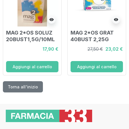
visibility
visibility
MAG 2*OS SOLUZ
MAG 2*OS GRAT
20BUST1,5G/10ML
40BUST 2,25G
17,90 €
27,50 €
23,02 €
Aggiungi al carrello
Aggiungi al carrello
Torna all'inizio