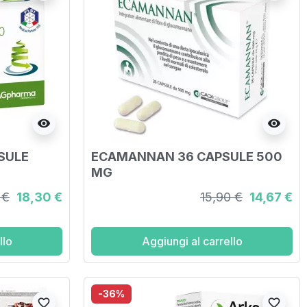
visibility
visibility
SULE
ECAMANNAN 36 CAPSULE 500
MG
 €
18,30 €
15,90 €
14,67 €
llo
Aggiungi al carrello
-36%
favorite_border
favorite_border