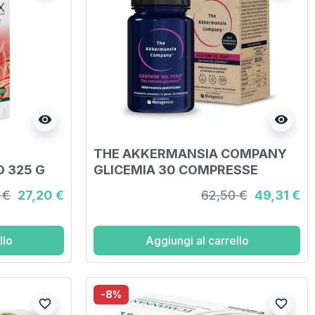
visibility
visibility
THE AKKERMANSIA COMPANY
 325 G
GLICEMIA 30 COMPRESSE
 €
27,20 €
62,50 €
49,31 €
llo
Aggiungi al carrello
-8%
favorite_border
favorite_border