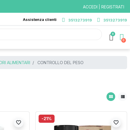
ACCEDI | REGISTRATI
Assistenza clienti
3513273919
3513273919
0
RI ALIMENTARI
CONTROLLO DEL PESO
view_module
view_list
-21%
favorite_border
favorite_border