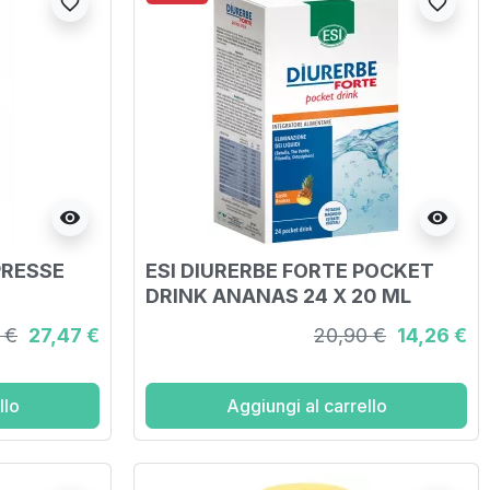
favorite_border
favorite_border
visibility
visibility
RESSE
ESI DIURERBE FORTE POCKET
DRINK ANANAS 24 X 20 ML
 €
27,47 €
20,90 €
14,26 €
llo
Aggiungi al carrello