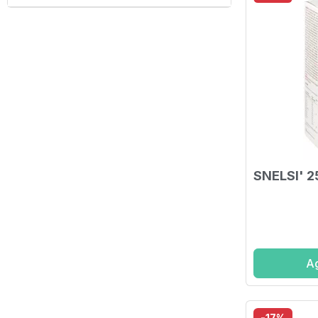
SNELSI' 
Ag
-17%