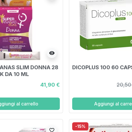
visibility
ANAS SLIM DONNA 28
DICOPLUS 100 60 CAP
K DA 10 ML
41,90 €
20,50
giungi al carrello
Aggiungi al carre
-15%
favorite_border