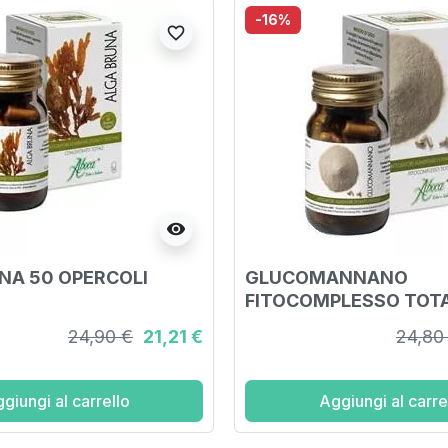
-16%
favorite_border
visibility
NA 50 OPERCOLI
GLUCOMANNANO
FITOCOMPLESSO TOTA
OPERCOLI
24,90 €
21,21 €
24,80
giungi al carrello
Aggiungi al carre