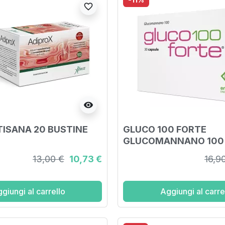
favorite_border
visibility
TISANA 20 BUSTINE
GLUCO 100 FORTE
GLUCOMANNANO 100
CAPSULE DA 900 MG
13,00 €
10,73 €
16,9
giungi al carrello
Aggiungi al carre