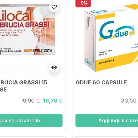
-9%
favorite_border
visibility
BRUCIA GRASSI 15
GDUE 60 CAPSULE
SE
19,90 €
16,79 €
33,50
giungi al carrello
Aggiungi al carre