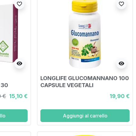
favorite_border
favorite_border
visibility
visibility
LONGLIFE GLUCOMANNANO 100
 30
CAPSULE VEGETALI
0 €
15,10 €
19,90 €
llo
Aggiungi al carrello