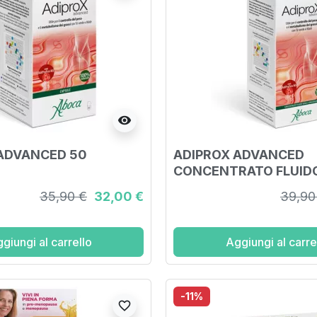
visibility
ADVANCED 50
ADIPROX ADVANCED
CONCENTRATO FLUIDO
35,90 €
32,00 €
39,90
giungi al carrello
Aggiungi al carre
-11%
favorite_border