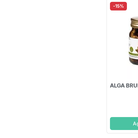
-15%
ALGA BRU
Ag