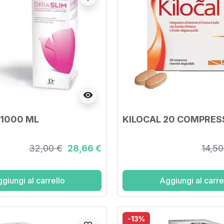
visibility
 1000 ML
KILOCAL 20 COMPRES
32,00 €
28,66 €
14,50
giungi al carrello
Aggiungi al carre
-13%