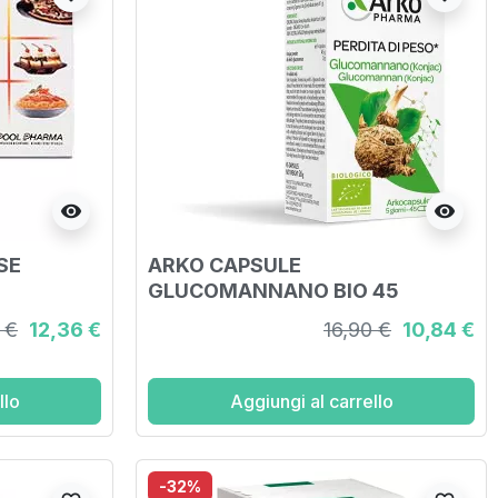
visibility
visibility
SE
ARKO CAPSULE
GLUCOMANNANO BIO 45
CAPSULE
 €
12,36 €
16,90 €
10,84 €
llo
Aggiungi al carrello
-32%