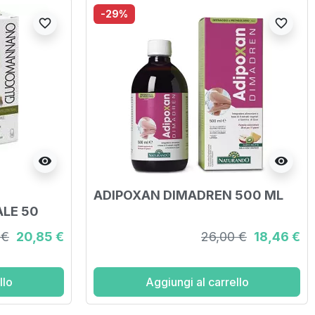
-29%
favorite_border
favorite_border
visibility
visibility
ADIPOXAN DIMADREN 500 ML
LE 50
 €
20,85 €
26,00 €
18,46 €
llo
Aggiungi al carrello