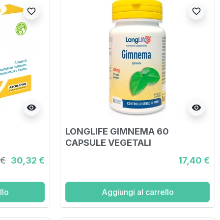
favorite_border
favorite_border
visibility
visibility
LONGLIFE GIMNEMA 60
CAPSULE VEGETALI
 €
30,32 €
17,40 €
llo
Aggiungi al carrello