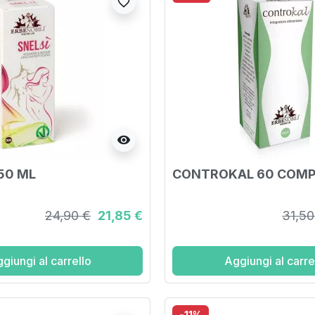
favorite_border
visibility
250 ML
CONTROKAL 60 COMP
24,90 €
21,85 €
31,50
giungi al carrello
Aggiungi al carre
-11%