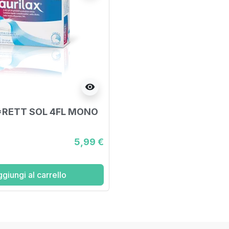
visibility
*RETT SOL 4FL MONO
5,99 €
giungi al carrello