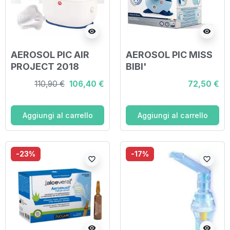
visibility
visibility
AEROSOL PIC AIR
AEROSOL PIC MISS
PROJECT 2018
BIBI'
110,90 €
106,40 €
72,50 €
Aggiungi al carrello
Aggiungi al carrello
-23%
-17%
favorite_border
favorite_border
visibility
visibility