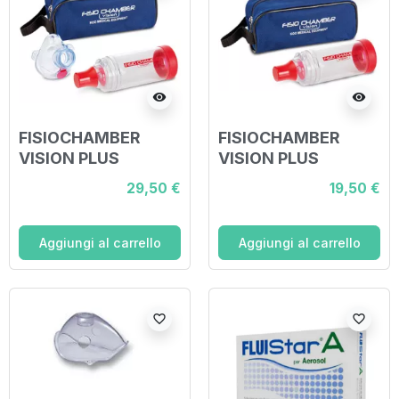
visibility
visibility
FISIOCHAMBER
FISIOCHAMBER
VISION PLUS
VISION PLUS
CAMERA DI
CAMERA
29,50 €
19,50 €
INALAZIONE CON
INALAZIONE ANTI
BOCCAGLIO E
STATICA CON
MASCHERA
BOCCAGLIO
Aggiungi al carrello
Aggiungi al carrello
PERIATRICA
favorite_border
favorite_border