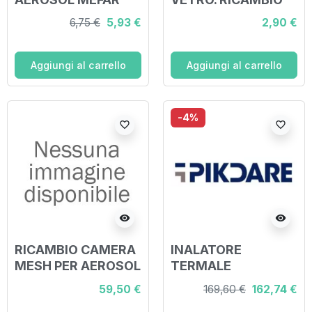
2001
PER
6,75 €
5,93 €
2,90 €
COMPRENDENTE
AEROSOLTERAPIA.
BOCCAGLIO
CONFEZIONATO
SINGOLARMENTE
Aggiungi al carrello
Aggiungi al carrello
IN SCATOLA DI
CARTONE
-4%
favorite_border
favorite_border
visibility
visibility
RICAMBIO CAMERA
INALATORE
MESH PER AEROSOL
TERMALE
KIWI
TERMALVAP
59,50 €
169,60 €
162,74 €