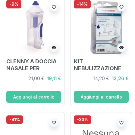
-9%
-14%
favorite_border
favorite_border
visibility
visibility
CLENNY A DOCCIA
KIT
NASALE PER
NEBULIZZAZIONE
AEROSOL IT
MEDIPRESTERIL
21,00 €
19,11 €
14,20 €
12,26 €
UNIVERSALE
Aggiungi al carrello
Aggiungi al carrello
-41%
-33%
favorite_border
favorite_border