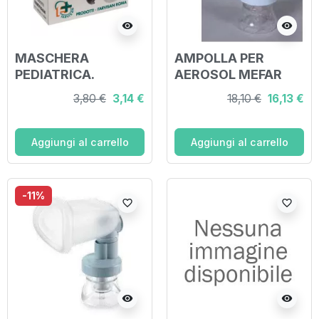
visibility
visibility
MASCHERA
AMPOLLA PER
PEDIATRICA.
AEROSOL MEFAR
RICAMBIO PER
2000 CON
3,80 €
3,14 €
18,10 €
16,13 €
AEROSOLTERAPIA
RACCORDO
Aggiungi al carrello
Aggiungi al carrello
-11%
favorite_border
favorite_border
visibility
visibility