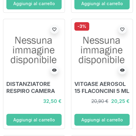
MASCHERINA 0-2
Aggiungi al carrello
Aggiungi al carrello
ANNI RESPIRO
-3%
favorite_border
favorite_border
visibility
visibility
DISTANZIATORE
VITGASE AEROSOL
RESPIRO CAMERA
15 FLACONCINI 5 ML
PER INALAZIONE
32,50 €
20,90 €
20,25 €
ANTISTATICA CON
VALVOLA E
MASCHERINA 3-4
Aggiungi al carrello
Aggiungi al carrello
ANNI RESPIRO