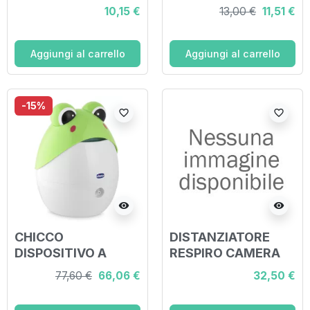
OMRON COMP AIR
10,15 €
13,00 €
11,51 €
C802 AMPOLLA E
BOCCAGLIO
Aggiungi al carrello
Aggiungi al carrello
-15%
favorite_border
favorite_border
visibility
visibility
CHICCO
DISTANZIATORE
DISPOSITIVO A
RESPIRO CAMERA
PISTONE PER
PER INALAZIONE
77,60 €
66,06 €
32,50 €
AEROSOLTERAPIA
ANTISTATICA CON
SUPER SOFT RANA
VALVOLA E