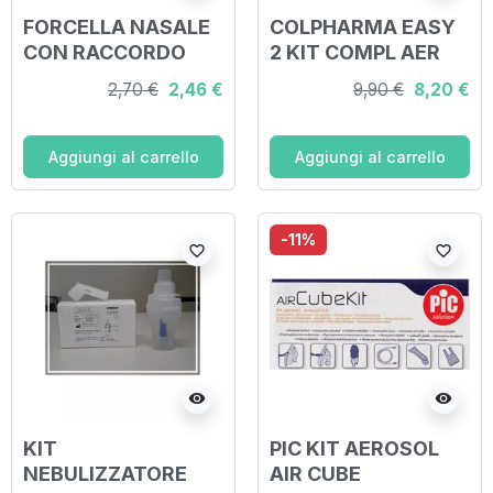
FORCELLA NASALE
COLPHARMA EASY
CON RACCORDO
2 KIT COMPL AER
2,70 €
2,46 €
9,90 €
8,20 €
Aggiungi al carrello
Aggiungi al carrello
-11%
favorite_border
favorite_border
visibility
visibility
KIT
PIC KIT AEROSOL
NEBULIZZATORE
AIR CUBE