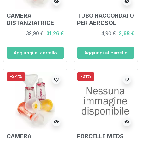
visibility
visibility
CAMERA
TUBO RACCORDATO
DISTANZIATRICE
PER AEROSOL
PER EROGATORI
PRONTEX 6 PEZZI
39,90 €
31,26 €
4,90 €
2,68 €
SPRAY PREDOSATI
L'ESPACE 220ML
PER NEONATI
Aggiungi al carrello
Aggiungi al carrello
SPAZIO MORTO
34ML CON
MASCHERA
-24%
-21%
favorite_border
favorite_border
VALVOLA
INSPIRAZIO
visibility
visibility
CAMERA
FORCELLE MEDS