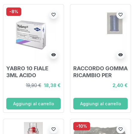
-8%
favorite_border
favorite_border
visibility
visibility
YABRO 10 FIALE
RACCORDO GOMMA
3ML ACIDO
RICAMBIO PER
IALURONICO 0,3%
AEROSOL
19,90 €
18,38 €
2,40 €
SOLUZIONE PER
NEBULIZZATORE
Aggiungi al carrello
Aggiungi al carrello
-10%
favorite_border
favorite_border