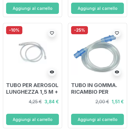
Aggiungi al carrello
Aggiungi al carrello
-10%
-25%
favorite_border
favorite_border
visibility
visibility
TUBO PER AEROSOL
TUBO IN GOMMA.
LUNGHEZZA 1,5 M +
RICAMBIO PER
RACCORDO
AEROSOL
4,25 €
3,84 €
2,00 €
1,51 €
FEMMINA/FEMMINA
+ 2 ADATTATORI
Aggiungi al carrello
Aggiungi al carrello