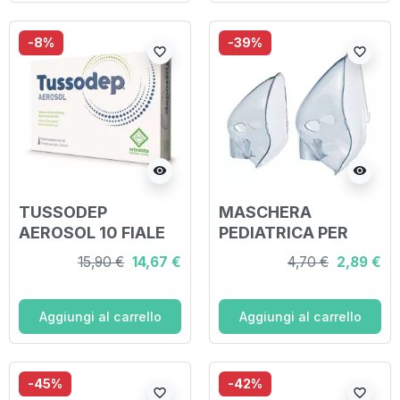
-8%
-39%
favorite_border
favorite_border
visibility
visibility
TUSSODEP
MASCHERA
AEROSOL 10 FIALE
PEDIATRICA PER
DA 3 ML
AEROSOL PRONTEX
15,90 €
14,67 €
4,70 €
2,89 €
RAPID 2
Aggiungi al carrello
Aggiungi al carrello
-45%
-42%
favorite_border
favorite_border