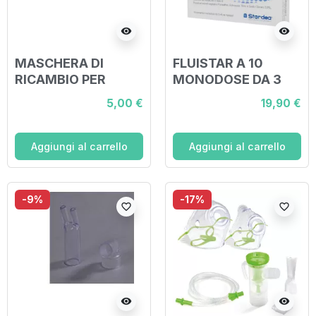
visibility
visibility
MASCHERA DI
FLUISTAR A 10
RICAMBIO PER
MONODOSE DA 3
AEROSOL MODELLO
ML PER AEROSOL
5,00 €
19,90 €
DA BAMBINI
Aggiungi al carrello
Aggiungi al carrello
-9%
-17%
favorite_border
favorite_border
visibility
visibility