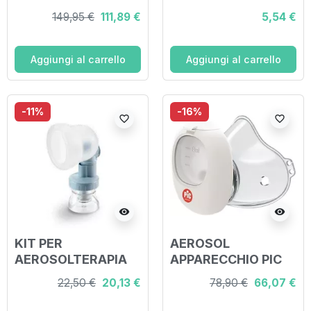
CON AMPOLLA
NEBULIZZATORE
149,95 €
111,89 €
5,54 €
M2000+MASCHER
C28-C30
A+SOLUZIONE
NASALE RINOWASH
Aggiungi al carrello
Aggiungi al carrello
PER TERAPIE
INALATORIE
-11%
-16%
favorite_border
favorite_border
visibility
visibility
KIT PER
AEROSOL
AEROSOLTERAPIA
APPARECCHIO PIC
PERFECTA CON
AIREASY ON
22,50 €
20,13 €
78,90 €
66,07 €
AMPOLLA MEFAR
2000