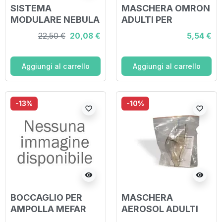
SISTEMA
MASCHERA OMRON
MODULARE NEBULA
ADULTI PER
SPACER PER
NEBULIZZATORE
22,50 €
20,08 €
5,54 €
L'APPARATO
C28-C30
BRONCO
POLMONARE CON
Aggiungi al carrello
Aggiungi al carrello
MASCHERA
BUCCALE E
AMPOLLA
-13%
-10%
favorite_border
favorite_border
visibility
visibility
BOCCAGLIO PER
MASCHERA
AMPOLLA MEFAR
AEROSOL ADULTI
2000
CODICE 472009