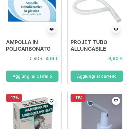
visibility
visibility
AMPOLLA IN
PROJET TUBO
POLICARBONATO
ALLUNGABILE
RICAMBIO PER
5,90 €
4,16 €
9,90 €
AEROSOL
Aggiungi al carrello
Aggiungi al carrello
-17%
-11%
favorite_border
favorite_border