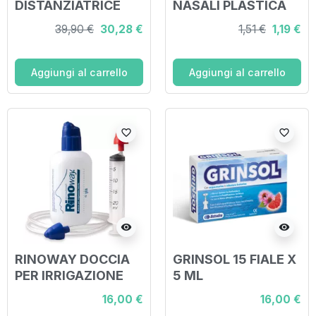
DISTANZIATRICE
NASALI PLASTICA
PER EROGATORI
39,90 €
30,28 €
1,51 €
1,19 €
SPRAY PREDOSATI
L'ESPACE 220ML
PER ADULTI SPAZIO
Aggiungi al carrello
Aggiungi al carrello
MORTO 88ML CON
MASCHERA
VALVOLA
favorite_border
favorite_border
INSPIRAZION
visibility
visibility
RINOWAY DOCCIA
GRINSOL 15 FIALE X
PER IRRIGAZIONE
5 ML
NASALE
16,00 €
16,00 €