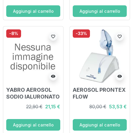
Aggiungi al carrello
Aggiungi al carrello
-8%
-33%
favorite_border
favorite_border
visibility
visibility
YABRO AEROSOL
AEROSOL PRONTEX
SODIO IALURONATO
FLOW
0,18% SOLUZIONE
22,90 €
21,15 €
80,00 €
53,53 €
DA NEBULIZZARE 10
FIALE DA 5 ML
Aggiungi al carrello
Aggiungi al carrello