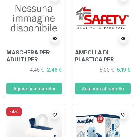
visibility
visibility
MASCHERA PER
AMPOLLA DI
ADULTI PER
PLASTICA PER
AEROSOL PRONTEX
AEROSOL PRONTEX
4,45 €
2,46 €
9,00 €
5,19 €
RAPID 2
RAPID 2
Aggiungi al carrello
Aggiungi al carrello
-4%
favorite_border
favorite_border