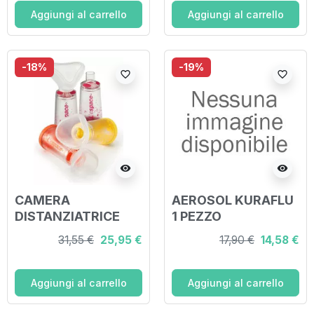
Aggiungi al carrello
Aggiungi al carrello
-18%
-19%
favorite_border
favorite_border
visibility
visibility
CAMERA
AEROSOL KURAFLU
DISTANZIATRICE
1 PEZZO
PER EROGATORI
31,55 €
25,95 €
17,90 €
14,58 €
SPRAY PREDOSATI
L'ESPACE 220 ML
PER ADULTI CON
Aggiungi al carrello
Aggiungi al carrello
BOCCAGLIO
VALVOLA