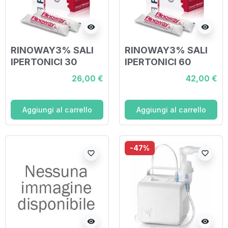
visibility
visibility
RINOWAY3% SALI
RINOWAY3% SALI
IPERTONICI 30
IPERTONICI 60
BUSTINE
BUSTINE
26,00 €
42,00 €
Aggiungi al carrello
Aggiungi al carrello
-47%
favorite_border
favorite_border
visibility
visibility