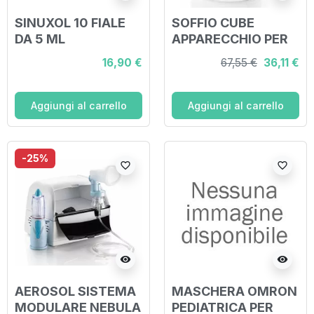
SINUXOL 10 FIALE
SOFFIO CUBE
DA 5 ML
APPARECCHIO PER
AEROSOLTERAPIA
16,90 €
67,55 €
36,11 €
Aggiungi al carrello
Aggiungi al carrello
-25%
favorite_border
favorite_border
visibility
visibility
AEROSOL SISTEMA
MASCHERA OMRON
MODULARE NEBULA
PEDIATRICA PER