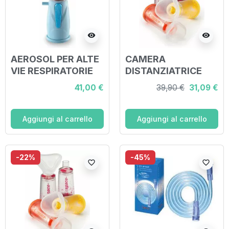
visibility
visibility
AEROSOL PER ALTE
CAMERA
VIE RESPIRATORIE
DISTANZIATRICE
RINOWASH COLORE
PER EROGATORI
41,00 €
39,90 €
31,09 €
AZZURRO CON
SPRAY PREDOSATI
CAMPANA
L'ESPACE 220ML
UNIVERSALE
PEDIATRICO SPAZIO
Aggiungi al carrello
Aggiungi al carrello
MORTO 49ML CON
MASCHERA
VALVOLA
-22%
-45%
favorite_border
favorite_border
INSPIRAZION