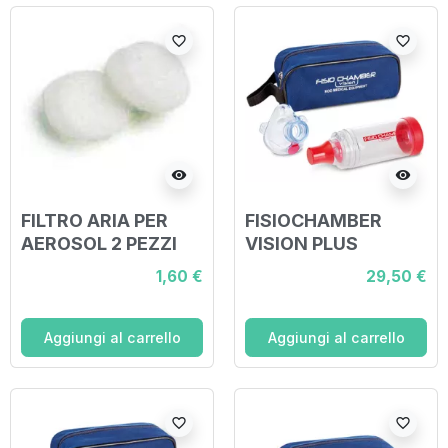
INSPIRAZIONE 2
favorite_border
favorite_border
VALVOLE ESPI
visibility
visibility
FILTRO ARIA PER
FISIOCHAMBER
AEROSOL 2 PEZZI
VISION PLUS
INFANT CAMERA DI
1,60 €
29,50 €
INALAZIONE ANTI
STATICA CON
MASCHERA PANDA
Aggiungi al carrello
Aggiungi al carrello
favorite_border
favorite_border