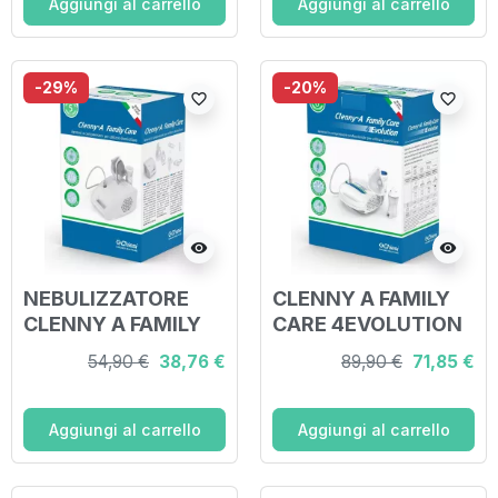
Aggiungi al carrello
Aggiungi al carrello
-29%
-20%
favorite_border
favorite_border
visibility
visibility
NEBULIZZATORE
CLENNY A FAMILY
CLENNY A FAMILY
CARE 4EVOLUTION
CARE
NEBUL IT
54,90 €
38,76 €
89,90 €
71,85 €
Aggiungi al carrello
Aggiungi al carrello