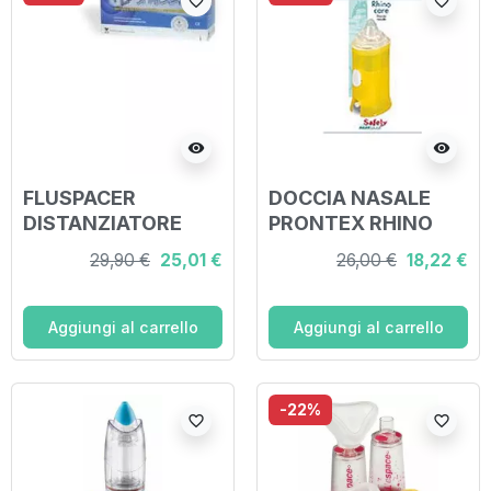
favorite_border
favorite_border
visibility
visibility
FLUSPACER
DOCCIA NASALE
DISTANZIATORE
PRONTEX RHINO
AEROSOL
CARE
29,90 €
25,01 €
26,00 €
18,22 €
TRASPARENTE 310
ML CON
MASCHERINA IN
Aggiungi al carrello
Aggiungi al carrello
GOMMA
TERMOPLASTICA
FLESSIBILE
-22%
favorite_border
favorite_border