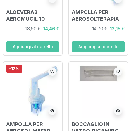
ALOEVERA2
AMPOLLA PER
AEROMUCIL 10
AEROSOLTERAPIA
FIALE 5 ML
MB2 CON
18,90 €
14,46 €
14,70 €
12,15 €
BOCCAGLIO E
NASALE
Aggiungi al carrello
Aggiungi al carrello
-12%
favorite_border
favorite_border
visibility
visibility
AMPOLLA PER
BOCCAGLIO IN
AEROSOL MEFAR
VETRO. RICAMBIO