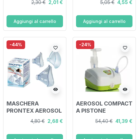
2,30 €
2,01 €
5,05 €
4,55 €
Aggiungi al carrello
Aggiungi al carrello
-44%
-24%
favorite_border
favorite_border
visibility
visibility
MASCHERA
AEROSOL COMPACT
PRONTEX AEROSOL
A PISTONE
UNIVERSALE
4,80 €
2,68 €
54,40 €
41,39 €