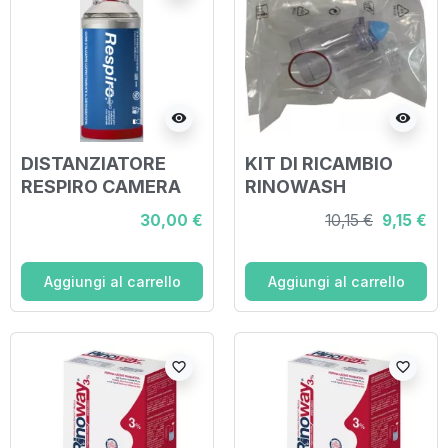
visibility
visibility
DISTANZIATORE
KIT DI RICAMBIO
RESPIRO CAMERA
RINOWASH
PER INALAZIONE
30,00 €
10,15 €
9,15 €
ANTISTATICA CON
VALVOLA RESPIRO
Aggiungi al carrello
Aggiungi al carrello
favorite_border
favorite_border