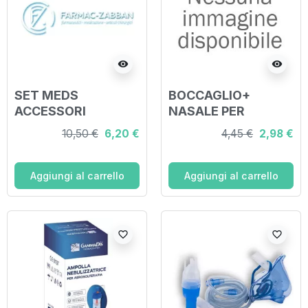
visibility
visibility
SET MEDS
BOCCAGLIO+
ACCESSORI
NASALE PER
POLICARBONATO
AEROSOL PRONTEX
10,50 €
6,20 €
4,45 €
2,98 €
PER AEROSOL
RAPID 2
Aggiungi al carrello
Aggiungi al carrello
favorite_border
favorite_border