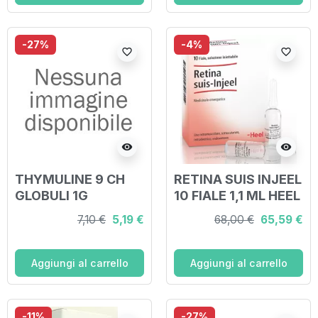
-27%
-4%
favorite_border
favorite_border
visibility
visibility
THYMULINE 9 CH
RETINA SUIS INJEEL
GLOBULI 1G
10 FIALE 1,1 ML HEEL
7,10 €
5,19 €
68,00 €
65,59 €
Aggiungi al carrello
Aggiungi al carrello
-11%
-27%