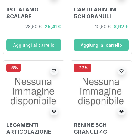
IPOTALAMO
CARTILAGINUM
SCALARE
5CH GRANULI
PROGRESSIVO 20
28,50 €
25,41 €
10,50 €
8,92 €
FIALE FISIOLOGICHE
2ML
Aggiungi al carrello
Aggiungi al carrello
-5%
-27%
favorite_border
favorite_border
visibility
visibility
LEGAMENTI
RENINE 5CH
ARTICOLAZIONE
GRANULI 4G