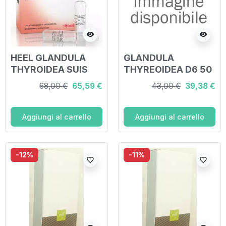
visibility
visibility
HEEL GLANDULA
GLANDULA
THYROIDEA SUIS
THYREOIDEA D6 50
INJEEL 10 FIALE
ML
68,00 €
65,59 €
43,00 €
39,38 €
Aggiungi al carrello
Aggiungi al carrello
-12%
-11%
favorite_border
favorite_border