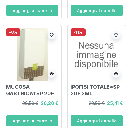
Aggiungi al carrello
Aggiungi al carrello
-8%
-11%
favorite_border
favorite_border
visibility
visibility
MUCOSA
IPOFISI TOTALE*SP
GASTRICA*SP 20F
20F 2ML
2ML
28,50 €
26,20 €
28,50 €
25,41 €
Aggiungi al carrello
Aggiungi al carrello