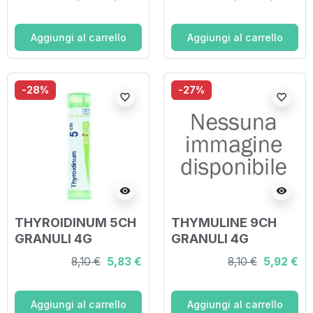
Aggiungi al carrello
Aggiungi al carrello
-28%
-27%
favorite_border
favorite_border
visibility
visibility
THYROIDINUM 5CH
THYMULINE 9CH
GRANULI 4G
GRANULI 4G
8,10 €
5,83 €
8,10 €
5,92 €
Aggiungi al carrello
Aggiungi al carrello