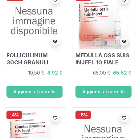
visibility
visibility
FOLLICULINUM
MEDULLA OSS SUIS
30CH GRANULI
INJEEL 10 FIALE
HEEL
10,50 €
8,92 €
68,00 €
65,52 €
Aggiungi al carrello
Aggiungi al carrello
-4%
-8%
favorite_border
favorite_border