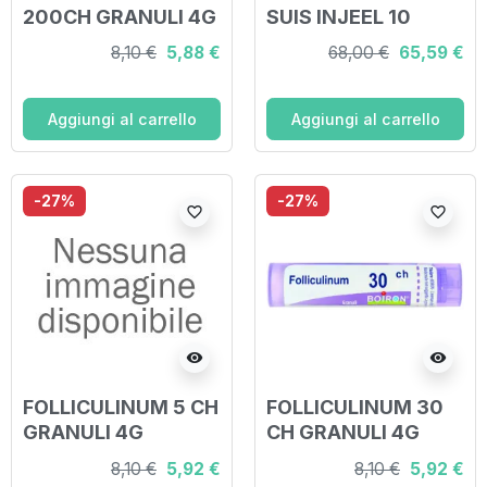
200CH GRANULI 4G
SUIS INJEEL 10
FIALE
8,10 €
5,88 €
68,00 €
65,59 €
Aggiungi al carrello
Aggiungi al carrello
-27%
-27%
favorite_border
favorite_border
visibility
visibility
FOLLICULINUM 5 CH
FOLLICULINUM 30
GRANULI 4G
CH GRANULI 4G
8,10 €
5,92 €
8,10 €
5,92 €