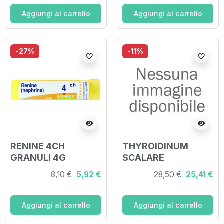
Aggiungi al carrello
Aggiungi al carrello
-27%
-11%
favorite_border
favorite_border
visibility
visibility
RENINE 4CH
THYROIDINUM
GRANULI 4G
SCALARE
PROGRESSIVO 20
8,10 €
5,92 €
28,50 €
25,41 €
FIALE FISIOLOGICHE
2ML
Aggiungi al carrello
Aggiungi al carrello