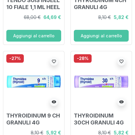
TENDO SUIS INJEEL
THYROIDINUM 4CH
10 FIALE 1,1 ML HEEL
GRANULI 4G
68,00 €
64,69 €
8,10 €
5,82 €
Aggiungi al carrello
Aggiungi al carrello
-27%
-28%
favorite_border
favorite_border
visibility
visibility
THYROIDINUM 9 CH
THYROIDINUM
GRANULI 4G
30CH GRANULI 4G
8,10 €
5,92 €
8,10 €
5,82 €