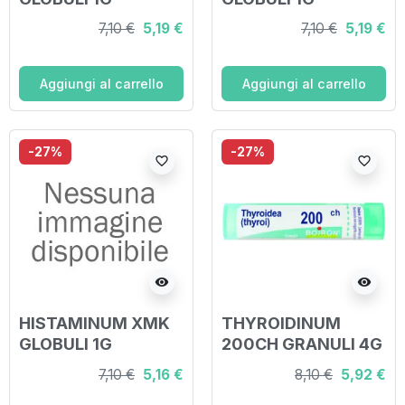
7,10 €
5,19 €
7,10 €
5,19 €
Aggiungi al carrello
Aggiungi al carrello
-27%
-27%
favorite_border
favorite_border
visibility
visibility
HISTAMINUM XMK
THYROIDINUM
GLOBULI 1G
200CH GRANULI 4G
7,10 €
5,16 €
8,10 €
5,92 €