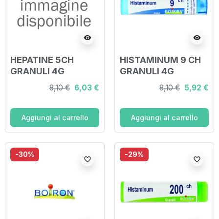
visibility
visibility
HEPATINE 5CH
HISTAMINUM 9 CH
GRANULI 4G
GRANULI 4G
8,10 €
6,03 €
8,10 €
5,92 €
Aggiungi al carrello
Aggiungi al carrello
-30%
-29%
favorite_border
favorite_border