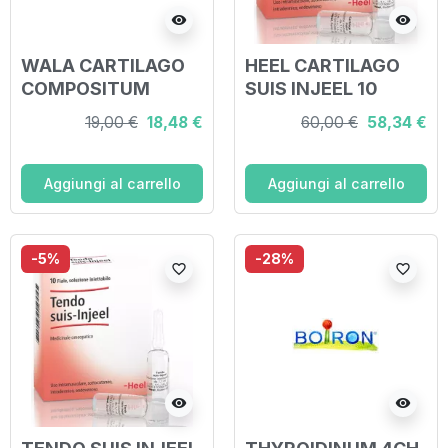
visibility
visibility
WALA CARTILAGO
HEEL CARTILAGO
COMPOSITUM
SUIS INJEEL 10
GLOBULI 20 G
FIALE
19,00 €
18,48 €
60,00 €
58,34 €
Aggiungi al carrello
Aggiungi al carrello
-5%
-28%
favorite_border
favorite_border
visibility
visibility