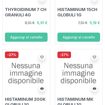
THYROIDINUM 7 CH
HISTAMINUM 15CH
GRANULI 4G
GLOBULI 1G
8,10 €
5,91 €
7,10 €
5,19 €
Aggiungi al carrello
Aggiungi al carrello
-27%
-27%
favorite_border
favorite_border
visibility
visibility
HISTAMINUM 200K
HISTAMINUM MK
GLOBULI 1G
GLOBULI 1G