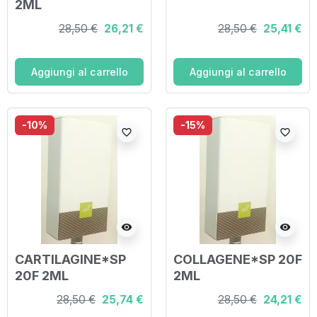
2ML
28,50 €
26,21 €
28,50 €
25,41 €
Aggiungi al carrello
Aggiungi al carrello
-10%
-15%
favorite_border
favorite_border
visibility
visibility
CARTILAGINE*SP
COLLAGENE*SP 20F
20F 2ML
2ML
28,50 €
25,74 €
28,50 €
24,21 €