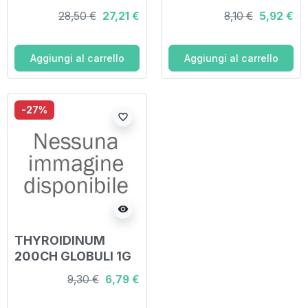
GINOCCHIO*6CH,9
28,50 €
27,21 €
8,10 €
5,92 €
CH,30CH,200CH
(scalare
progressivo) 20
Aggiungi al carrello
Aggiungi al carrello
fiale 2 ml soluzione
fisiologica per
mucosa orale
-27%
favorite_border
visibility
THYROIDINUM
200CH GLOBULI 1G
9,30 €
6,79 €