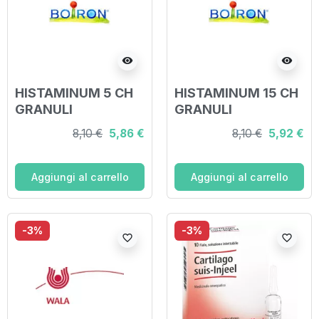
visibility
visibility
HISTAMINUM 5 CH
HISTAMINUM 15 CH
GRANULI
GRANULI
8,10 €
5,86 €
8,10 €
5,92 €
Aggiungi al carrello
Aggiungi al carrello
-3%
-3%
favorite_border
favorite_border