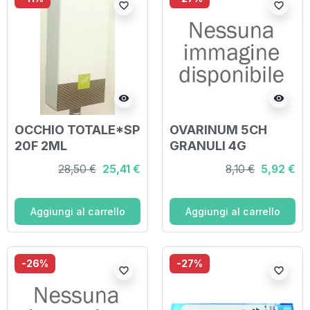
favorite_border
favorite_border
visibility
visibility
OCCHIO TOTALE*SP
OVARINUM 5CH
20F 2ML
GRANULI 4G
28,50 €
25,41 €
8,10 €
5,92 €
Aggiungi al carrello
Aggiungi al carrello
-26%
-27%
favorite_border
favorite_border