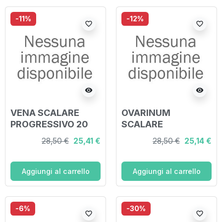
-11%
-12%
favorite_border
favorite_border
visibility
visibility
VENA SCALARE
OVARINUM
PROGRESSIVO 20
SCALARE
FIALE FISIOLOGICHE
PROGRESSIVO 20
28,50 €
25,41 €
28,50 €
25,14 €
2ML
FIALE FISIOLOGICHE
2ML
Aggiungi al carrello
Aggiungi al carrello
-6%
-30%
favorite_border
favorite_border