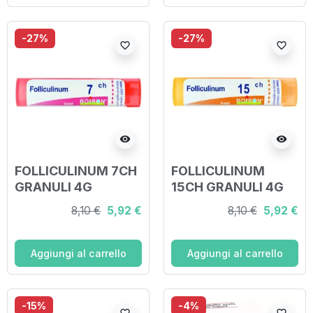
-27%
-27%
favorite_border
favorite_border
visibility
visibility
FOLLICULINUM 7CH
FOLLICULINUM
GRANULI 4G
15CH GRANULI 4G
8,10 €
5,92 €
8,10 €
5,92 €
Aggiungi al carrello
Aggiungi al carrello
-15%
-4%
favorite_border
favorite_border