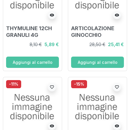
visibility
visibility
THYMULINE 12CH
ARTICOLAZIONE
GRANULI 4G
GINOCCHIO
SCALARE
8,10 €
5,89 €
28,50 €
25,41 €
PROGRESSIVO 20
FIALE FISIOLOGICHE
2ML
Aggiungi al carrello
Aggiungi al carrello
-11%
-15%
favorite_border
favorite_border
visibility
visibility