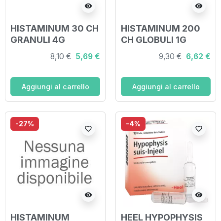
visibility
visibility
HISTAMINUM 30 CH
HISTAMINUM 200
GRANULI 4G
CH GLOBULI 1G
8,10 €
5,69 €
9,30 €
6,62 €
Aggiungi al carrello
Aggiungi al carrello
-27%
-4%
favorite_border
favorite_border
visibility
visibility
HISTAMINUM
HEEL HYPOPHYSIS