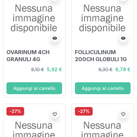
visibility
visibility
OVARINUM 4CH
FOLLICULINUM
GRANULI 4G
200CH GLOBULI 1G
8,10 €
5,92 €
9,30 €
6,78 €
Aggiungi al carrello
Aggiungi al carrello
-27%
-27%
favorite_border
favorite_border