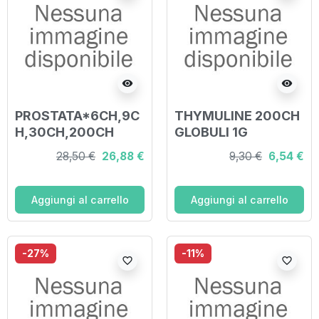
visibility
visibility
PROSTATA*6CH,9C
THYMULINE 200CH
H,30CH,200CH
GLOBULI 1G
(scalare
28,50 €
26,88 €
9,30 €
6,54 €
progressivo) 20
fiale 2 ml soluzione
fisiologica per
Aggiungi al carrello
Aggiungi al carrello
mucosa orale
-27%
-11%
favorite_border
favorite_border