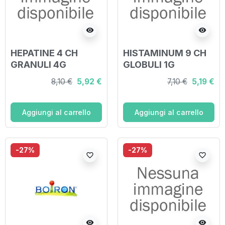
visibility
visibility
HEPATINE 4 CH
HISTAMINUM 9 CH
GRANULI 4G
GLOBULI 1G
8,10 €
5,92 €
7,10 €
5,19 €
Aggiungi al carrello
Aggiungi al carrello
-27%
-27%
favorite_border
favorite_border
visibility
visibility