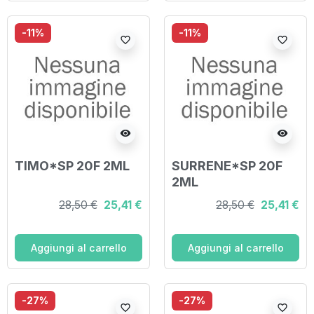
-11%
-11%
favorite_border
favorite_border
visibility
visibility
TIMO*SP 20F 2ML
SURRENE*SP 20F
2ML
28,50 €
25,41 €
28,50 €
25,41 €
Aggiungi al carrello
Aggiungi al carrello
-27%
-27%
favorite_border
favorite_border