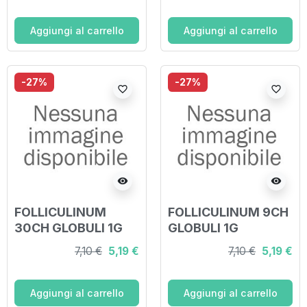
Aggiungi al carrello
Aggiungi al carrello
-27%
-27%
favorite_border
favorite_border
visibility
visibility
FOLLICULINUM
FOLLICULINUM 9CH
30CH GLOBULI 1G
GLOBULI 1G
7,10 €
5,19 €
7,10 €
5,19 €
Aggiungi al carrello
Aggiungi al carrello