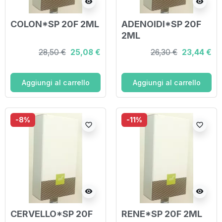
visibility
visibility
COLON*SP 20F 2ML
ADENOIDI*SP 20F
2ML
28,50 €
25,08 €
26,30 €
23,44 €
Aggiungi al carrello
Aggiungi al carrello
-8%
-11%
favorite_border
favorite_border
visibility
visibility
CERVELLO*SP 20F
RENE*SP 20F 2ML