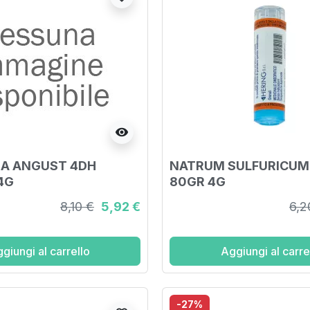
visibility
EA ANGUST 4DH
NATRUM SULFURICU
4G
80GR 4G
8,10 €
5,92 €
6,2
giungi al carrello
Aggiungi al carre
-27%