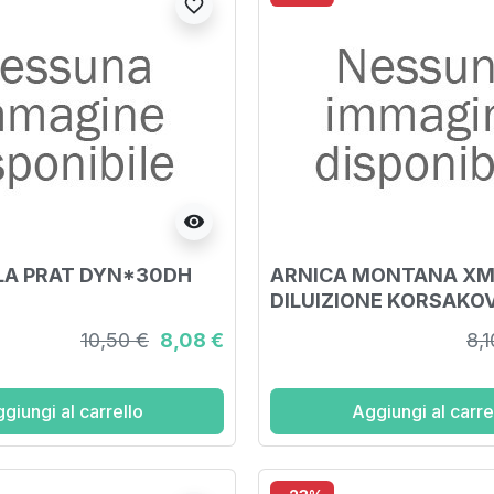
favorite_border
visibility
LA PRAT DYN*30DH
ARNICA MONTANA X
DILUIZIONE KORSAKO
GRANULI 4G
10,50 €
8,08 €
8,1
giungi al carrello
Aggiungi al carre