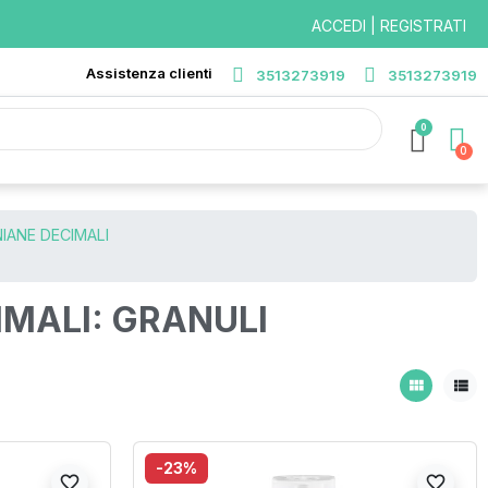
ACCEDI | REGISTRATI
Assistenza clienti
3513273919
3513273919
0
IANE DECIMALI
MALI: GRANULI
view_module
view_list
-23%
favorite_border
favorite_border