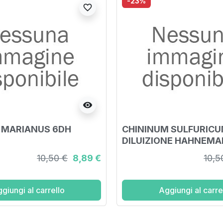
-23%
favorite_border
visibility
 MARIANUS 6DH
CHININUM SULFURICU
DILUIZIONE HAHNEM
DECIMALE IN GRANULI
10,50 €
8,89 €
10,5
giungi al carrello
Aggiungi al carre