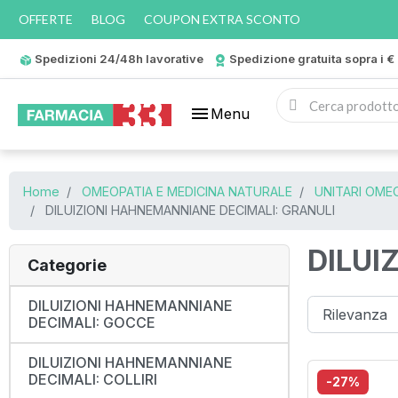
OFFERTE
BLOG
COUPON EXTRA SCONTO
Spedizioni 24/48h lavorative
Spedizione gratuita sopra i €
menu
Menu
Home
OMEOPATIA E MEDICINA NATURALE
UNITARI OMEO
DILUIZIONI HAHNEMANNIANE DECIMALI: GRANULI
DILUI
Categorie
DILUIZIONI HAHNEMANNIANE
DECIMALI: GOCCE
DILUIZIONI HAHNEMANNIANE
DECIMALI: COLLIRI
-27%