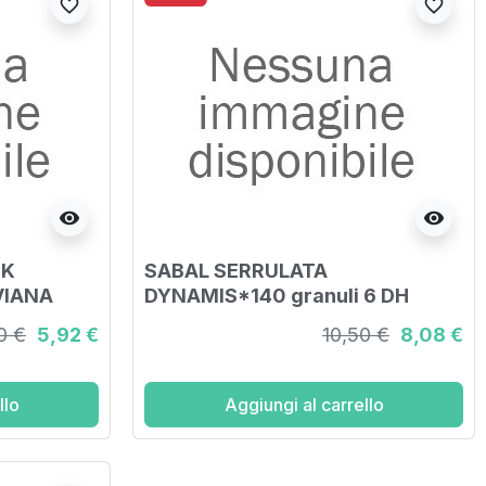
favorite_border
favorite_border
visibility
visibility
MK
SABAL SERRULATA
VIANA
DYNAMIS*140 granuli 6 DH
contenitore multidose
0 €
5,92 €
10,50 €
8,08 €
llo
Aggiungi al carrello