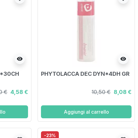
visibility
visibility
M*30CH
PHYTOLACCA DEC DYN*4DH GR
0 €
4,58 €
10,50 €
8,08 €
llo
Aggiungi al carrello
-23%