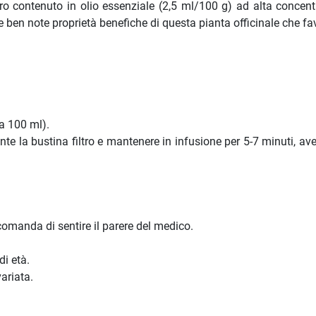
loro contenuto in olio essenziale (2,5 ml/100 g) ad alta conc
e ben note proprietà benefiche di questa pianta officinale che fa
ca 100 ml).
nte la bustina filtro e mantenere in infusione per 5-7 minuti, av
omanda di sentire il parere del medico.
di età.
ariata.