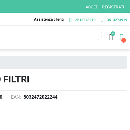
ACCEDI | REGISTRATI
Assistenza clienti
3513273919
3513273919
0
FILTRI
0
EAN:
8032472022244