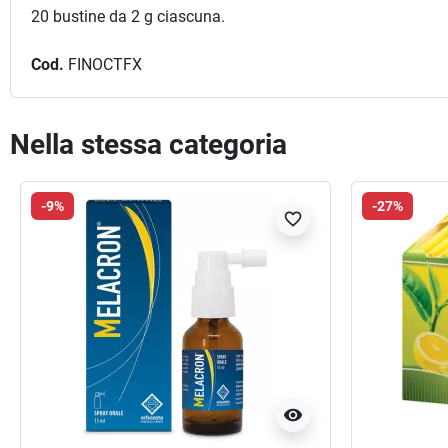
20 bustine da 2 g ciascuna.
Cod.
FINOCTFX
Nella stessa categoria
-9%
-27%
favorite_border
visibility