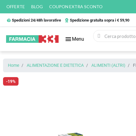
OFFERTE
BLOG
COUPON EXTRA SCONTO
Spedizioni 24/48h lavorative
Spedizione gratuita sopra i € 59,90
menu
Menu
Home
ALIMENTAZIONE E DIETETICA
ALIMENTI (ALTRI)
F
-19%