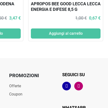
MODENA
APROPOS BEE GOOD LECCA LECCA
ENERGIA E DIFESE 8,5 G
50 €
3,47 €
1,00 €
0,67 €
lo
Aggiungi al carrello
SEGUICI SU
PROMOZIONI
Offerte
Coupon
WHATSAPP