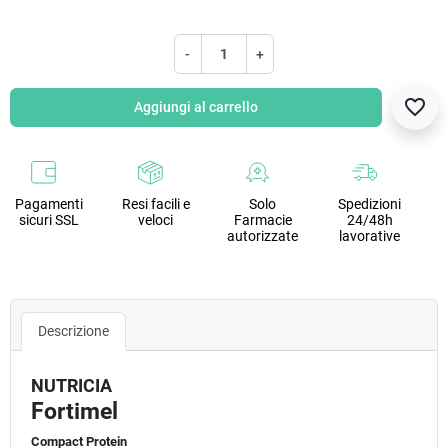
-
+
favorite_border
Aggiungi al carrello
Pagamenti
Resi facili e
Solo
Spedizioni
sicuri SSL
veloci
Farmacie
24/48h
autorizzate
lavorative
Descrizione
NUTRICIA
Fortimel
Compact Protein