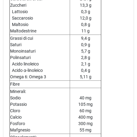
Zuccheri
13,3 g
Lattosio
0,3 g
Saccarosio
12,0 g
Maltosio
0,8 g
Maltodestrine
11 g
Grassi di cui
9,4 g
Saturi
0,9 g
Monoinsaturi
5,7 g
Polinsaturi
2,8 g
Acido linoleico
2,1 g
Acido α-linoleico
0,4 g
Omega 6: Omega 3
5,11 g
Fibre
Minerali:
Sodio
40 mg
Potassio
105 mg
Cloro
60 mg
Calcio
400 mg
Fosforo
300 mg
Mafgnesio
55 mg