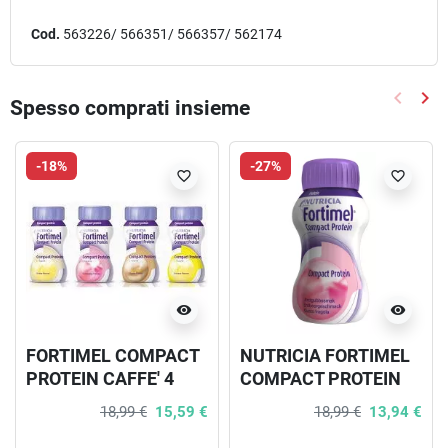
Cod.
563226/ 566351/ 566357/ 562174
keyboard_arrow_left
keyboard_arrow_right
Spesso comprati insieme
Precede
Suc
-18%
-27%
favorite_border
favorite_border
visibility
visibility
FORTIMEL COMPACT
NUTRICIA FORTIMEL
PROTEIN CAFFE' 4
COMPACT PROTEIN
BOTTIGLIE DA 125 ML
GUSTO FRUTTI ROSSI
18,99 €
15,59 €
18,99 €
13,94 €
RINFRESCANTI 4
BOTTIGLIE DA 125 ML