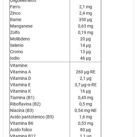
Oligoelementi:
Ferro
2,1 mg
Zinco
2,4 mg
Rame
350 µg
Manganese
0,63 mg
Zolfo
0,19 mg
Molibdeno
20 µg
Selenio
14 µg
Cromo
13 µg
Iodio
46 µg
Vitamine:
Vitamina A
260 µg-RE
Vitamina D
2,1 µg
Vitamina E
3,7 µg-α-RE
Vitamina K
16 µg
Tiamina (B1)
0,45 mg
Riboflavina (B2)
0,5 mg
Niacina (B3)
0,54 mg-NE
Acido pantotenico (B5)
1,6 mg
Vitamina B6
0,53 mg
Acido folico
80 µg
Vitamina B12
1,1 µg