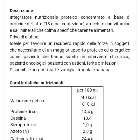
Descrizione
Integratore nutrizionale proteico concentrato a base di
proteine del latte (18 g per confezione) arricchito con vitamine
e sali minerali che colma specifiche carenze alimentari.
Privo di glutine.
Ideale per favorire un recupero rapido delle forze in soggetti
che necessitano di un maggior apporto proteico ed energetico
come: pazienti che hanno subito un intervento chirurgico,
pazienti oncologici, pazienti con ustioni, ferite o infezioni.
Disponibile nei gusti caffè, vaniglia, fragola e banana.
Caratteristiche nutrizionali
per 100 ml
240 kcal
Valore energetico
1010 kJ
Proteine di cui
14,4 g
Caseina
13,4
Sieroproteine
1,0 g
Azoto (N)
2,3 g
Carboidrati di cui
24,4 g