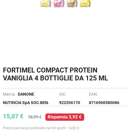
FORTIMEL COMPACT PROTEIN
VANIGLIA 4 BOTTIGLIE DA 125 ML
Marca:
DANONE
AIC:
EAN:
NUTRICIA SpA SOC.BEN.
922556170
8716900580086
15,07 €
18,99 €
Risparmia 3,92 €
Prezzo più basso praticato nei 30 giorni: 14,50 €