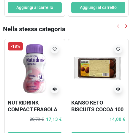
Aggiungi al carrello
Aggiungi al carrello
keyboard_arrow_left
keyboard_arrow_right
Nella stessa categoria
Precede
Suc
-18%
favorite_border
favorite_border
visibility
visibility
NUTRIDRINK
KANSO KETO
COMPACT FRAGOLA
BISCUITS COCOA 100
4X125 ML
G
20,79 €
17,13 €
14,00 €