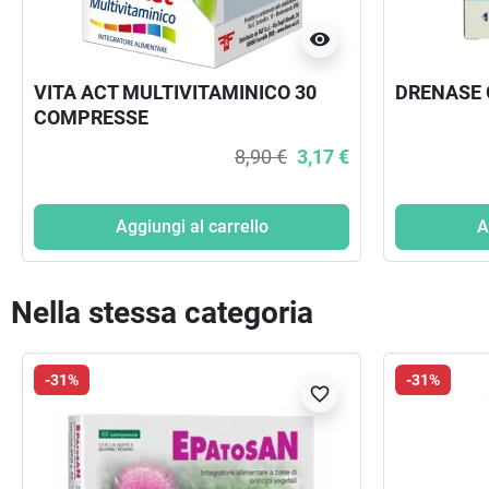
visibility
VITA ACT MULTIVITAMINICO 30
DRENASE 
COMPRESSE
8,90 €
3,17 €
Aggiungi al carrello
A
Nella stessa categoria
-31%
-31%
favorite_border