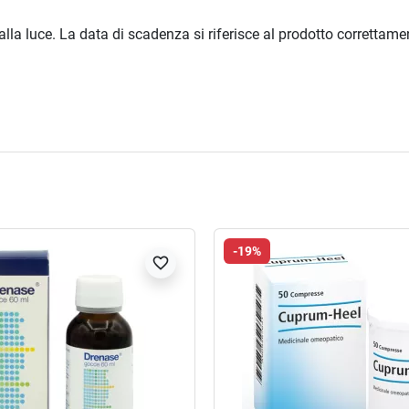
dalla luce. La data di scadenza si riferisce al prodotto correttam
-19%
favorite_border