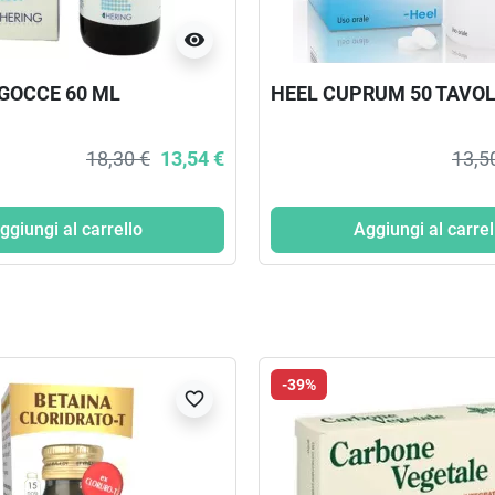
visibility
GOCCE 60 ML
HEEL CUPRUM 50 TAVO
18,30 €
13,54 €
13,5
ggiungi al carrello
Aggiungi al carrel
-39%
favorite_border