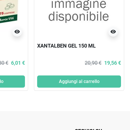
visibility
visibility
XANTALBEN GEL 150 ML
80 €
6,01 €
20,90 €
19,56 €
lo
Aggiungi al carrello