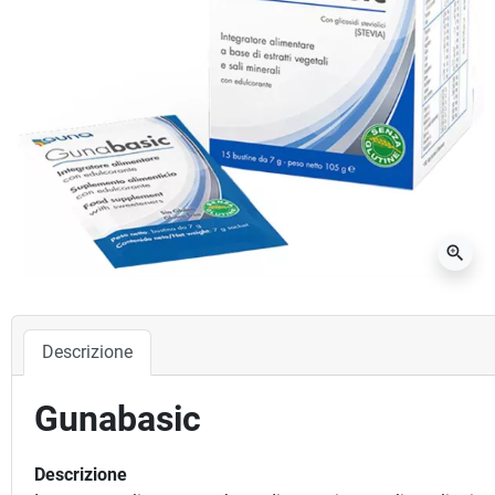
zoom_in
Descrizione
Gunabasic
Descrizione