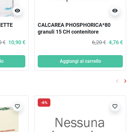
visibility
visibility
LETTE
CALCAREA PHOSPHORICA*80
granuli 15 CH contenitore
multidose
0 €
10,90 €
6,20 €
4,76 €
lo
Aggiungi al carrello
keyboard_arrow_left
keyboard_arrow_right
Preced
Suc
-6%
favorite_border
favorite_border