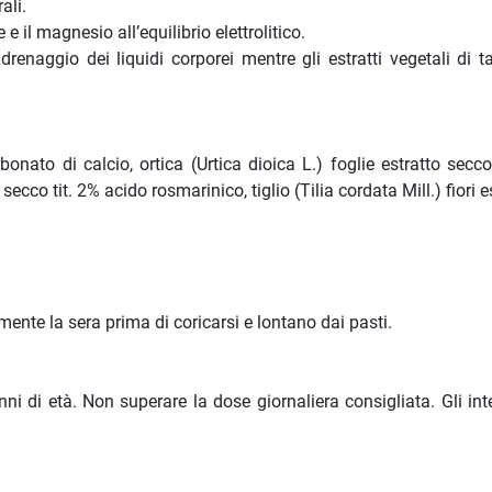
ali.
 il magnesio all’equilibrio elettrolitico.
il drenaggio dei liquidi corporei mentre gli estratti vegetali di
rbonato di calcio, ortica (Urtica dioica L.) foglie estratto sec
secco tit. 2% acido rosmarinico, tiglio (Tilia cordata Mill.) fiori 
lmente la sera prima di coricarsi e lontano dai pasti.
nni di età. Non superare la dose giornaliera consigliata. Gli in