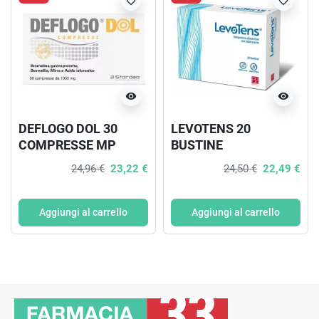
favorite_border
favorite_border
visibility
visibility
DEFLOGO DOL 30
LEVOTENS 20
COMPRESSE MP
BUSTINE
1050MG
24,96 €
23,22 €
24,50 €
22,49 €
Aggiungi al carrello
Aggiungi al carrello