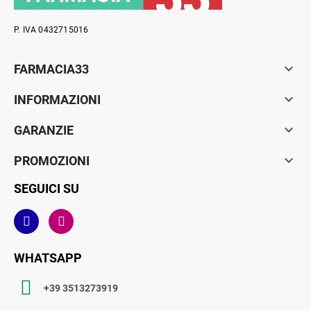
P. IVA 0432715016

FARMACIA33

INFORMAZIONI

GARANZIE

PROMOZIONI
SEGUICI SU
WHATSAPP
+39 3513273919