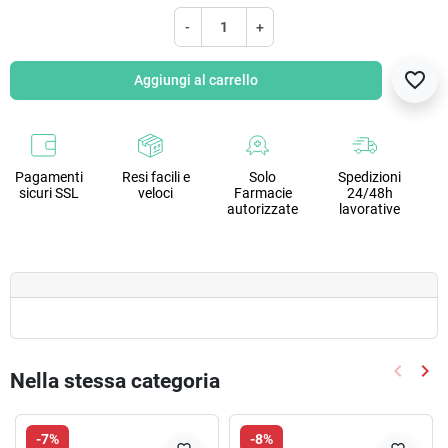
-
+
favorite_border
Aggiungi al carrello
Pagamenti
Resi facili e
Solo
Spedizioni
sicuri SSL
veloci
Farmacie
24/48h
autorizzate
lavorative
keyboard_arrow_left
keyboard_arrow_right
Nella stessa categoria
Precede
Suc
-7%
-8%