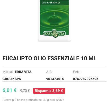
EUCALIPTO OLIO ESSENZIALE 10 ML
Marca:
ERBA VITA
AIC:
EAN:
GROUP SPA
901373415
0767787926595
6,01 €
9,70 €
Risparmia 3,69 €
Prezzo più basso praticato nei 30 giorni: 5,96 €