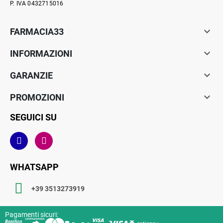
P. IVA 0432715016

FARMACIA33

INFORMAZIONI

GARANZIE

PROMOZIONI
SEGUICI SU
WHATSAPP
+39 3513273919
Pagamenti sicuri: