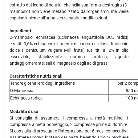
estratto dal legno di betulla, che nella sua forma destrogira (D-
mannosio) non viene metabolizzato dall'organismo, ma viene
espulso insieme all'urina senza subire modificazioni.
Ingredienti
D-mannosio, echinacea (Echinacea angustifolia DC., radici)
e.s. tit. 0,6% echinacosidi; agente di carica: cellulosa; finocchio
dolce (Foeniculum vulgare Mill, frutti) e.s. tit. al 2% in olio
essenziale; stabilizzante: gomma arabica; agente
antiagglomerante: sali di magnesio degli acidi grassi.
Caratteristiche nutrizionali
Tenore giornaliero degli ingredienti
per 2 com
D-Mannosio
850 m
Echinacea radice
100 m
Modalità d'uso
Si consiglia di assumere 1 compressa a metà mattino, 1
compressa a metà pomeriggio, 2 compresse prima di dormire.
Si consiglia di proseguire l'integrazione per 6 mesi consecutivi.
Assumere Urogyn lontano dai pasti, bevendo solo ½ bicchiere