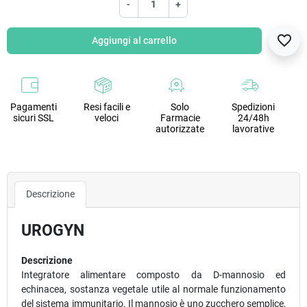
-
+
favorite_border
Aggiungi al carrello
Pagamenti
Resi facili e
Solo
Spedizioni
sicuri SSL
veloci
Farmacie
24/48h
autorizzate
lavorative
Descrizione
UROGYN
Descrizione
Integratore alimentare composto da D-mannosio ed
echinacea, sostanza vegetale utile al normale funzionamento
del sistema immunitario. Il mannosio è uno zucchero semplice,