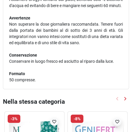
d'acqua ed evitando di bere e mangiare nei seguenti 60 minuti.
Avvertenze
Non superare la dose giornaliera raccomandata. Tenere fuori
dalla portata dei bambini al di sotto dei 3 anni di età. Gli
integratori non vanno intesi come sostituti di una dieta variata
ed equilibrata e di uno stile di vita sano.
Conservazione
Conservare in luogo fresco ed asciutto al riparo dalla luce.
Formato
50 compresse.
keyboard_arrow_left
keyboard_arrow_right
Nella stessa categoria
Precede
Suc
-3%
-8%
favorite_border
favorite_border