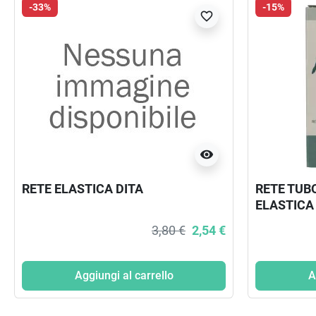
-33%
-15%
favorite_border
visibility
RETE ELASTICA DITA
RETE TUB
ELASTICA
PER GAMB
3,80 €
2,54 €
Aggiungi al carrello
A