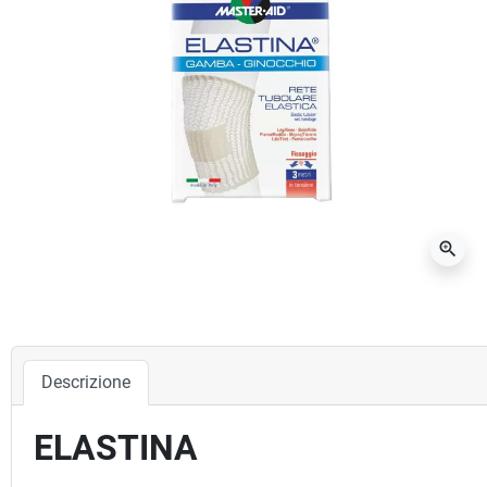
zoom_in
Descrizione
ELASTINA