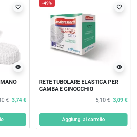
-49%
favorite_border
favorite_border
visibility
visibility
X MANO
RETE TUBOLARE ELASTICA PER
GAMBA E GINOCCHIO
MEDIPRESTERIL CALIBRO 3 4M
40 €
3,74 €
6,10 €
3,09 €
TESI
lo
Aggiungi al carrello