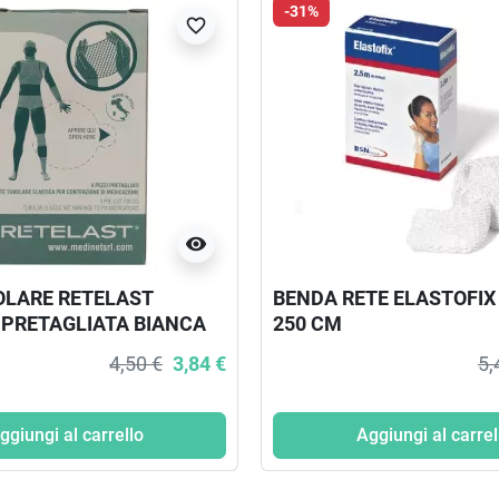
-31%
favorite_border
visibility
OLARE RETELAST
BENDA RETE ELASTOFI
 PRETAGLIATA BIANCA
250 CM
A O GINOCCHIO 4 PEZZI
4,50 €
3,84 €
5,
ggiungi al carrello
Aggiungi al carrel