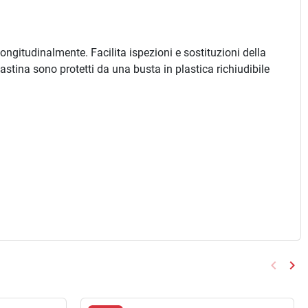
ngitudinalmente. Facilita ispezioni e sostituzioni della
astina sono protetti da una busta in plastica richiudibile
keyboard_arrow_left
keyboard_arrow_right
Preced
Suc