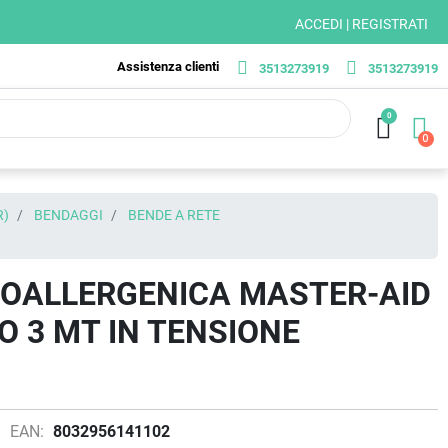
ACCEDI | REGISTRATI
Assistenza clienti
3513273919
3513273919
0
R)
BENDAGGI
BENDE A RETE
POALLERGENICA MASTER-AID
 3 MT IN TENSIONE
EAN:
8032956141102