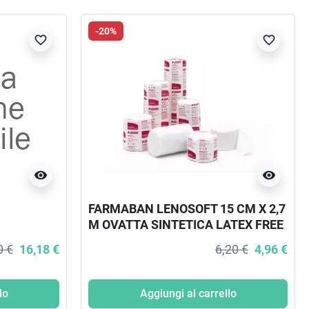
-20%
favorite_border
favorite_border
visibility
visibility
FARMABAN LENOSOFT 15 CM X 2,7
M OVATTA SINTETICA LATEX FREE
12CM
0 €
16,18 €
6,20 €
4,96 €
IONE 7M
lo
Aggiungi al carrello