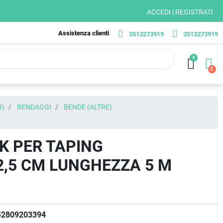
ACCEDI | REGISTRATI
Assistenza clienti
3513273919
3513273919
0
R)
BENDAGGI
BENDE (ALTRE)
K PER TAPING
2,5 CM LUNGHEZZA 5 M
42809203394