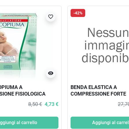
-42%
favorite_border
visibility
OPIUMA A
BENDA ELASTICA A
IONE FISIOLOGICA
COMPRESSIONE FORTE
ELICALE CON GARZE
PRESSOFLEX ALTEZZA 
8,50 €
4,73 €
27,7
 PEZZO
LUNGHEZZA IN ESTENS
CON ASTUCCIO
ggiungi al carrello
Aggiungi al carrel