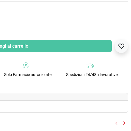
favorite_border
gi al carrello
Solo Farmacie autorizzate
Spedizioni 24/48h lavorative
keyboard_arrow_left
keyboard_arrow_right
Preced
Suc