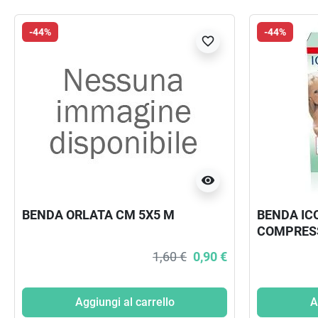
-44%
-44%
favorite_border
visibility
BENDA ORLATA CM 5X5 M
BENDA IC
COMPRESS
RETE OMB
1,60 €
0,90 €
STERILI 1
Aggiungi al carrello
A