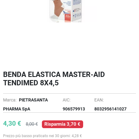
BENDA ELASTICA MASTER-AID
TENDIMED 8X4,5
Marca:
PIETRASANTA
AIC:
EAN:
PHARMA SpA
906579913
8032956141027
4,30 €
8,00 €
Risparmia 3,70 €
Prezzo più basso praticato nei 30 giorni: 4,28 €