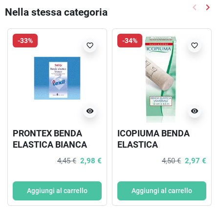
keyboard_arrow_left
keyboard_arrow_right
Nella stessa categoria
Precede
Suc
-33%
-34%
favorite_border
favorite_border
visibility
visibility
PRONTEX BENDA
ICOPIUMA BENDA
ELASTICA BIANCA
ELASTICA
450X6CM
UNIVERSALE 12X450
4,45 €
2,98 €
4,50 €
2,97 €
CM
Aggiungi al carrello
Aggiungi al carrello