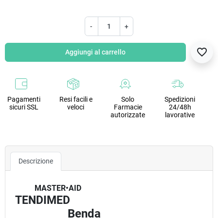
-
+
favorite_border
Aggiungi al carrello
Pagamenti
Resi facili e
Solo
Spedizioni
sicuri SSL
veloci
Farmacie
24/48h
autorizzate
lavorative
Descrizione
MASTER•AID
TENDIMED
Benda