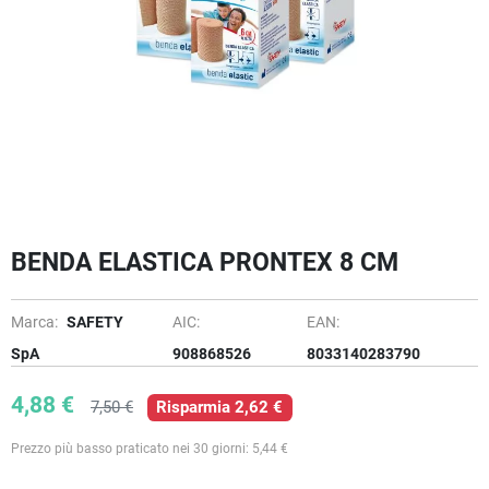
BENDA ELASTICA PRONTEX 8 CM
Marca:
SAFETY
AIC:
EAN:
SpA
908868526
8033140283790
4,88 €
7,50 €
Risparmia 2,62 €
Prezzo più basso praticato nei 30 giorni: 5,44 €