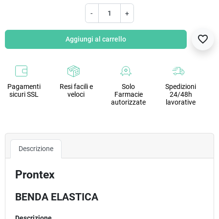
-
+
favorite_border
Aggiungi al carrello
Pagamenti
Resi facili e
Solo
Spedizioni
sicuri SSL
veloci
Farmacie
24/48h
autorizzate
lavorative
Descrizione
Prontex
BENDA ELASTICA
Descrizione