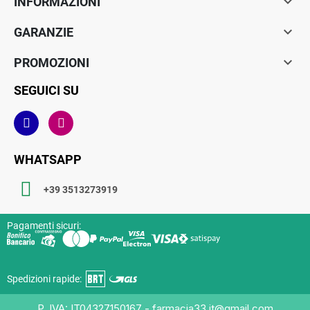

INFORMAZIONI

GARANZIE

PROMOZIONI
SEGUICI SU
WHATSAPP
+39 3513273919
Pagamenti sicuri:
Spedizioni rapide:
P. IVA: IT04327150167 - farmacia33.it@gmail.com