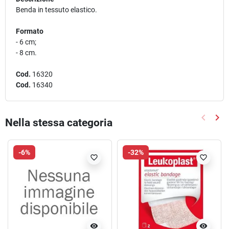
Benda in tessuto elastico.
Formato
- 6 cm;
- 8 cm.
Cod.
16320
Cod.
16340
keyboard_arrow_left
keyboard_arrow_right
Nella stessa categoria
Precede
Suc
-6%
-32%
favorite_border
favorite_border
visibility
visibility