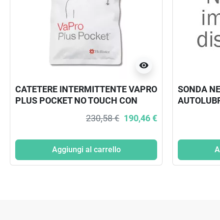
visibility
CATETERE INTERMITTENTE VAPRO
SONDA N
PLUS POCKET NO TOUCH CON
AUTOLUBR
SACCA CH 14 30 PEZZI
MINI SET 
230,58 €
190,46 €
Aggiungi al carrello
A