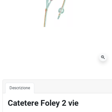
zoom_in
Descrizione
Catetere Foley 2 vie