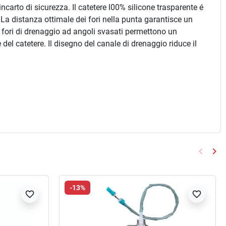
carto di sicurezza. Il catetere l00% silicone trasparente é
. La distanza ottimale dei fori nella punta garantisce un
 l fori di drenaggio ad angoli svasati permettono un
l catetere. Il disegno del canale di drenaggio riduce il
keyboard_arrow_left
keyboard_arrow_right
Preced
Suc
-13%
favorite_border
favorite_border