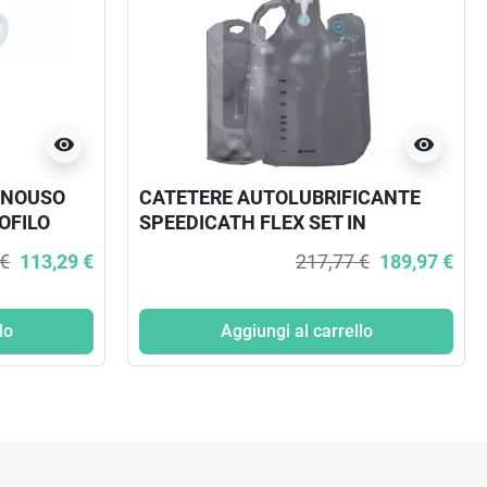
visibility
visibility
ONOUSO
CATETERE AUTOLUBRIFICANTE
OFILO
SPEEDICATH FLEX SET IN
TRAMITE
NELATON CON SACCA INTEGRATA
 €
113,29 €
217,77 €
189,97 €
CH 10 30 PEZZI
ILE IN
lo
Aggiungi al carrello