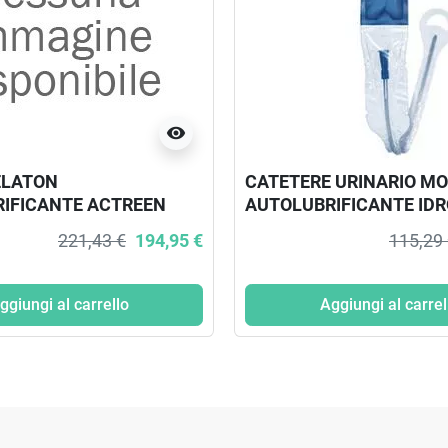
visibility
ELATON
CATETERE URINARIO M
IFICANTE ACTREEN
AUTOLUBRIFICANTE IDR
CH 14 9 CM 30 PEZZI
POBE LUBRIFICAZIONE 
221,43 €
194,95 €
115,29
POLIVINILPIRROLIDONE
SOLUZIONE SALINA STER
ggiungi al carrello
Aggiungi al carrel