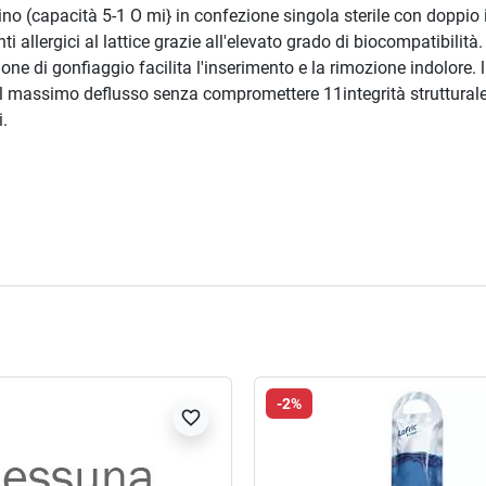
o (capacità 5-1 O mi} in confezione singola sterile con doppio in
i allergici al lattice grazie all'elevato grado di biocompatibilità
one di gonfiaggio facilita l'inserimento e la rimozione indolore.
massimo deflusso senza compromettere 11integrità strutturale de
i.
-2%
favorite_border