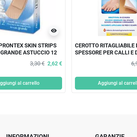
visibility
PRONTEX SKIN STRIPS
CEROTTO RITAGLIABILE
GRANDE ASTUCCIO 12
SPESSORE PER CALLI E 
PEZZP
3,30 €
2,62 €
6,
ggiungi al carrello
Aggiungi al carrel
INFORMAZIONI
GARANZIE