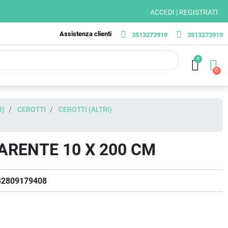
ACCEDI | REGISTRATI
Assistenza clienti
3513273919
3513273919
0
R)
CEROTTI
CEROTTI (ALTRI)
RENTE 10 X 200 CM
42809179408