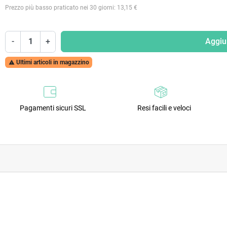
Prezzo più basso praticato nei 30 giorni: 13,15 €
-
+
Aggiun
Ultimi articoli in magazzino

Pagamenti sicuri SSL
Resi facili e veloci