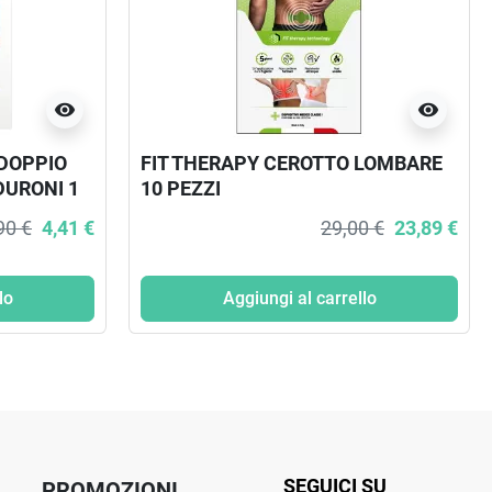
visibility
visibility
 DOPPIO
FIT THERAPY CEROTTO LOMBARE
DURONI 1
10 PEZZI
90 €
4,41 €
29,00 €
23,89 €
lo
Aggiungi al carrello
SEGUICI SU
PROMOZIONI