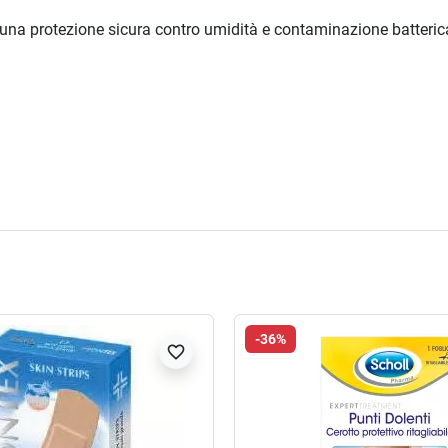
una protezione sicura contro umidità e contaminazione batterica. F
-36%
favorite_border