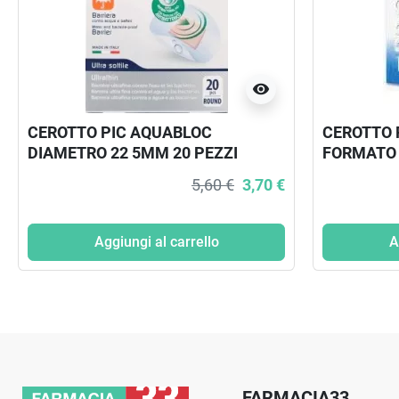
visibility
CEROTTO PIC AQUABLOC
CEROTTO 
DIAMETRO 22 5MM 20 PEZZI
FORMATO 
PEZZI
5,60 €
3,70 €
Aggiungi al carrello
A
FARMACIA33