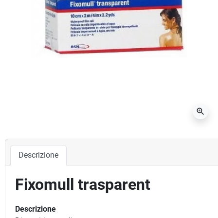
zoom_in
Descrizione
Fixomull trasparent
Descrizione