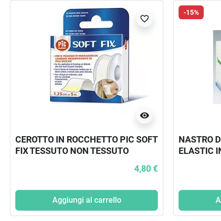
-15%
favorite_border
visibility
CEROTTO IN ROCCHETTO PIC SOFT
NASTRO D
FIX TESSUTO NON TESSUTO
ELASTIC 
1,25X500 CM CON FUSTELLA
TESSUTO 
4,80 €
Aggiungi al carrello
A