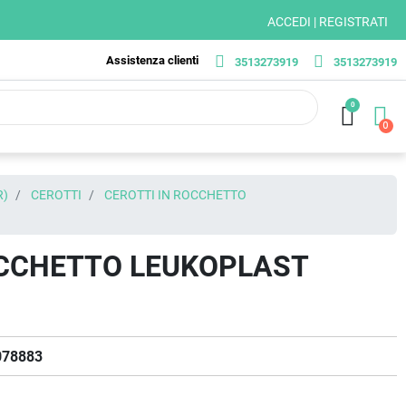
ACCEDI | REGISTRATI
Assistenza clienti
3513273919
3513273919
0
R)
CEROTTI
CEROTTI IN ROCCHETTO
OCCHETTO LEUKOPLAST
078883