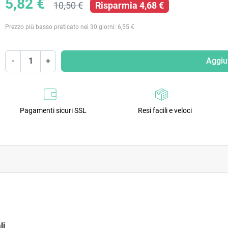
5,82 €
10,50 €
Risparmia 4,68 €
Prezzo più basso praticato nei 30 giorni: 6,55 €
-
+
Aggiun
Pagamenti sicuri SSL
Resi facili e veloci
li