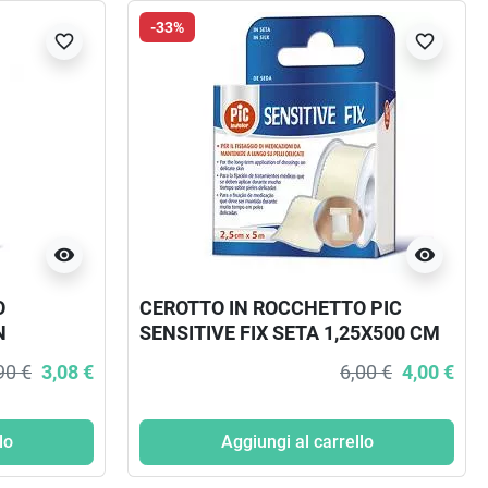
-33%
favorite_border
favorite_border
visibility
visibility
O
CEROTTO IN ROCCHETTO PIC
N
SENSITIVE FIX SETA 1,25X500 CM
0 CM
1 PEZZO
90 €
3,08 €
6,00 €
4,00 €
lo
Aggiungi al carrello