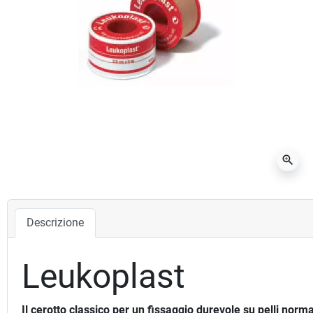
zoom_in
Descrizione
Leukoplast
Il cerotto classico per un fissaggio durevole su pelli norma