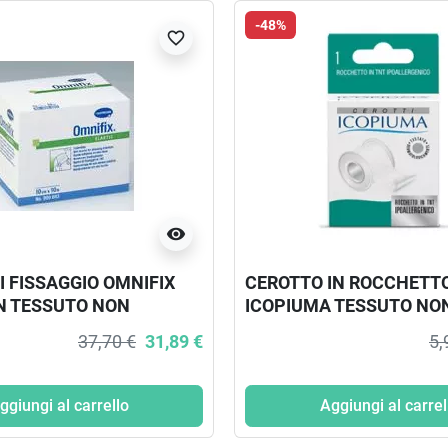
-48%
favorite_border
visibility
I FISSAGGIO OMNIFIX
CEROTTO IN ROCCHETT
IN TESSUTO NON
ICOPIUMA TESSUTO NO
BIANCO M10X15CM
TESSUTO CARTA 2,5X50
37,70 €
31,89 €
5,
ggiungi al carrello
Aggiungi al carrel