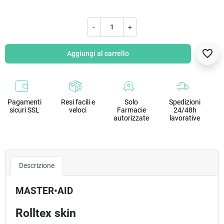
-
+
favorite_border
Aggiungi al carrello
Pagamenti
Resi facili e
Solo
Spedizioni
sicuri SSL
veloci
Farmacie
24/48h
autorizzate
lavorative
Descrizione
MASTER•AID
Rolltex skin