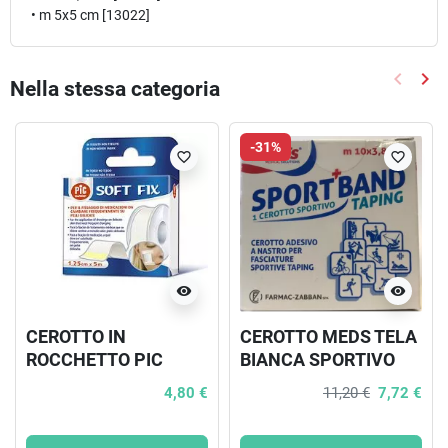
• m 5x5 cm [13022]
keyboard_arrow_left
keyboard_arrow_right
Nella stessa categoria
Precede
Suc
-31%
favorite_border
favorite_border
visibility
visibility
CEROTTO IN
CEROTTO MEDS TELA
ROCCHETTO PIC
BIANCA SPORTIVO
SOFT FIX TESSUTO
1000X3,8 CM
4,80 €
11,20 €
7,72 €
NON TESSUTO
1,25X500 CM CON