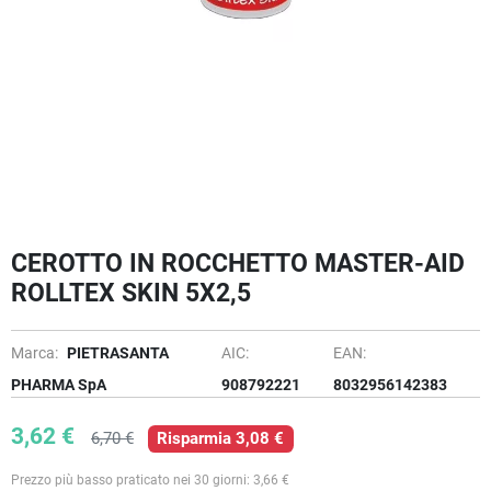
CEROTTO IN ROCCHETTO MASTER-AID
ROLLTEX SKIN 5X2,5
Marca:
PIETRASANTA
AIC:
EAN:
PHARMA SpA
908792221
8032956142383
3,62 €
6,70 €
Risparmia 3,08 €
Prezzo più basso praticato nei 30 giorni: 3,66 €