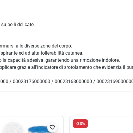
u pelli delicate.
rmarsi alle diverse zone del corpo.
aspirante ed ad alta tollerabilità cutanea.
go la capacità adesiva, garantendo una rimozione indolore.
licare grazie all'indicatore di srotolamento che evidenzia il punt
000 / 00023176000000 / 00023168000000 / 00023169000000
-33%
favorite_border