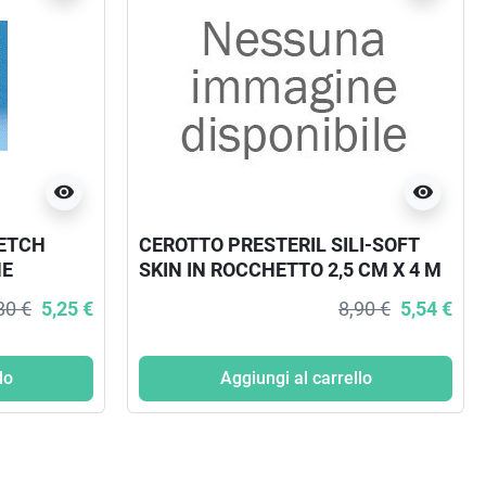
visibility
visibility
ETCH
CEROTTO PRESTERIL SILI-SOFT
NE
SKIN IN ROCCHETTO 2,5 CM X 4 M
80 €
5,25 €
8,90 €
5,54 €
lo
Aggiungi al carrello