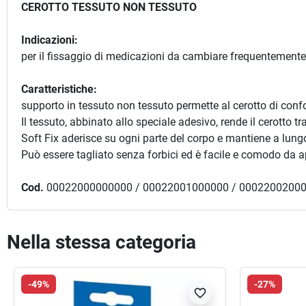
CEROTTO TESSUTO NON TESSUTO
Indicazioni:
per il fissaggio di medicazioni da cambiare frequentemente s
Caratteristiche:
supporto in tessuto non tessuto permette al cerotto di confo
Il tessuto, abbinato allo speciale adesivo, rende il cerotto tr
Soft Fix aderisce su ogni parte del corpo e mantiene a lun
Può essere tagliato senza forbici ed è facile e comodo da app
Cod.
00022000000000 / 00022001000000 / 00022002000
Nella stessa categoria
-49%
-27%
favorite_border