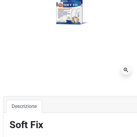
zoom_in
Descrizione
Soft Fix