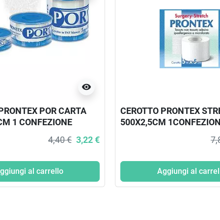
visibility
PRONTEX POR CARTA
CEROTTO PRONTEX STR
 CM 1 CONFEZIONE
500X2,5CM 1CONFEZIO
4,40 €
3,22 €
7,
ggiungi al carrello
Aggiungi al carrel