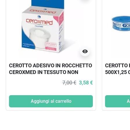
visibility
CEROTTO ADESIVO IN ROCCHETTO
CEROTTO 
CEROXMED IN TESSUTO NON
500X1,25
TESSUTO AERATO
7,00 €
3,58 €
IPOALLERGENICO BIANCO 500X2,5
CM 1 PEZZO
Aggiungi al carrello
A