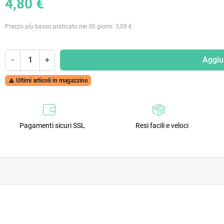
4,80 €
Prezzo più basso praticato nei 30 giorni: 3,09 €
-
+
Aggiun
Ultimi articoli in magazzino

Pagamenti sicuri SSL
Resi facili e veloci