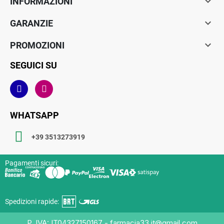

INFORMAZIONI

GARANZIE

PROMOZIONI
SEGUICI SU
WHATSAPP
+39 3513273919
Pagamenti sicuri:
Spedizioni rapide:
P. IVA: IT04327150167 - farmacia33.it@gmail.com