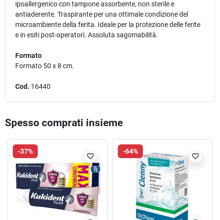
ipoallergenico con tampone assorbente, non sterile e
antiaderente. Traspirante per una ottimale condizione del
microambiente della ferita. Ideale per la protezione delle ferite
e in esiti post-operatori. Assoluta sagomabilità.
Formato
Formato 50 x 8 cm.
Cod.
16440
Spesso comprati insieme
-37%
-64%
favorite_border
favorite_border