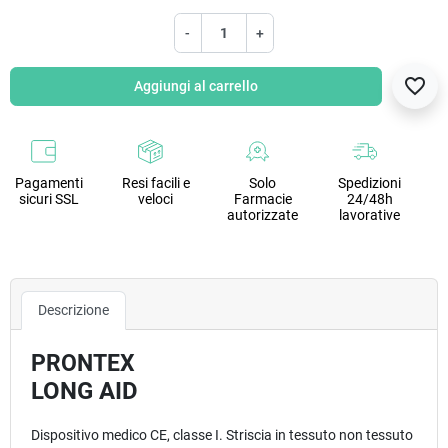
-
+
favorite_border
Aggiungi al carrello
Pagamenti
Resi facili e
Solo
Spedizioni
sicuri SSL
veloci
Farmacie
24/48h
autorizzate
lavorative
Descrizione
PRONTEX
LONG AID
Dispositivo medico CE, classe I. Striscia in tessuto non tessuto