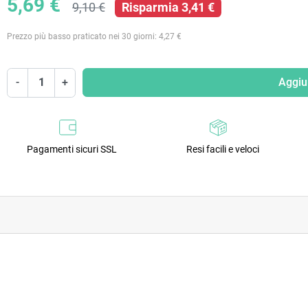
5,69 €
9,10 €
Risparmia 3,41 €
Prezzo più basso praticato nei 30 giorni: 4,27 €
-
+
Aggiun
Pagamenti sicuri SSL
Resi facili e veloci