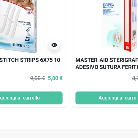
visibility
STITCH STRIPS 6X75 10
MASTER-AID STERIGRAP
ADESIVO SUTURA FERIT
MM 6 PEZZI
9,00 €
5,80 €
8,
ggiungi al carrello
Aggiungi al carrel