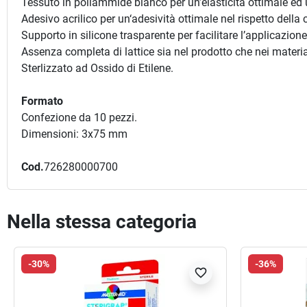
Tessuto in poliammide bianco per un’elasticità ottimale ed 
Adesivo acrilico per un‘adesività ottimale nel rispetto della 
Supporto in silicone trasparente per facilitare l’applicazione 
Assenza completa di lattice sia nel prodotto che nei materi
Sterlizzato ad Ossido di Etilene.
Formato
Confezione da 10 pezzi.
Dimensioni: 3x75 mm
Cod.
726280000700
Nella stessa categoria
-30%
-36%
favorite_border