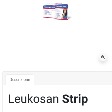
zoom_in
Descrizione
Leukosan
Strip