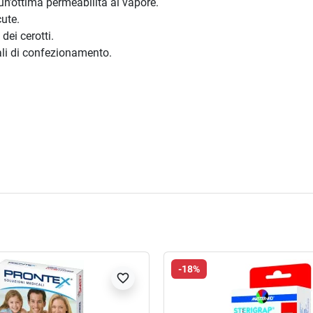
un’ottima permeabilità al vapore.
cute.
dei cerotti.
ali di confezionamento.
-18%
favorite_border