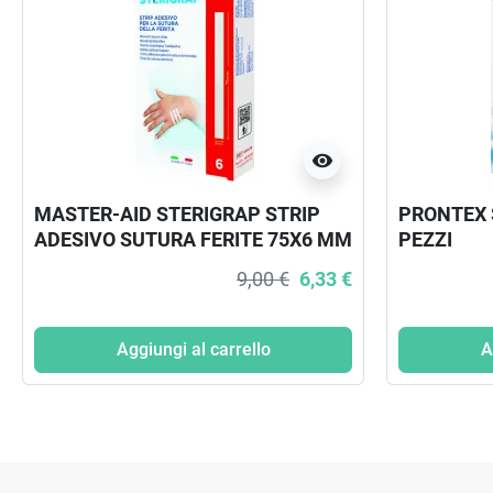
visibility
MASTER-AID STERIGRAP STRIP
PRONTEX 
ADESIVO SUTURA FERITE 75X6 MM
PEZZI
6 PEZZI
9,00 €
6,33 €
Aggiungi al carrello
A