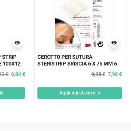
visibility
visibility
 STRIP
CEROTTO PER SUTURA
E 100X12
STERISTRIP SRISCIA 6 X 75 MM 6
PEZZI
30 €
6,84 €
9,85 €
7,98 €
lo
Aggiungi al carrello