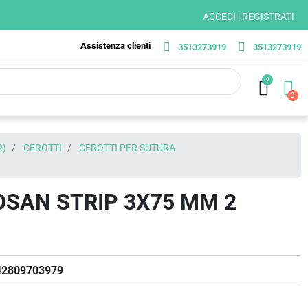
ACCEDI | REGISTRATI
Assistenza clienti
3513273919
3513273919
0
R)
CEROTTI
CEROTTI PER SUTURA
SAN STRIP 3X75 MM 2
42809703979