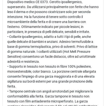
Dispositivo medico CE 0373. Cerotto ipoallergenico,
superaerato. Da utilizzarsi principalmente con ferite che hanno
leso il derma e che possono cicatrizzare solo per seconda
intenzione. Ha la funzione di tenere sotto controllo il
microambiente della ferita e di creare una barriera con
l'esterno. Ottimamente indicato per piccole lesioni, in
particolare, in presenza di pelli delicate, sensibili e irritate.
• Collante ipoallergenico, adatto a tutti i tipi di pelle, anche
quelle delicate di bambini e anziani. Adesivo termofusibile a
base di gomma termoplastica, privo di solventi. Privo di lattice
di gomma naturale. I collanti utilizzati (Hot Melt Pressure
Sensitive) consentono un facile distacco, oltre ad un'ottimale
adesività e resistenza.
• Supporto in tessuto non tessuto in fibre 100% poliestere,
monoestensibile, color bianco. La porzione centrale allargata
consente l'impiego di una garza maggiorata e di una elevata
sigillatura sui bordi esterni per una grande protezione della
ferita.
• Tampone centrale con angoli arrotondati per migliorare la
conformabilità alla ferita. Garza tampone in tessuto non
tessuto con film antiaderente microperforato. La garza