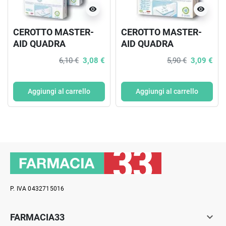
visibility
visibility
CEROTTO MASTER-
CEROTTO MASTER-
AID QUADRA
AID QUADRA
DERMOATTIVO EXTRA
DERMOATTIVO
6,10 €
3,08 €
5,90 €
3,09 €
20 PEZZI
FORMATI ASSORTITI
20 PEZZI
Aggiungi al carrello
Aggiungi al carrello
P. IVA 0432715016

FARMACIA33