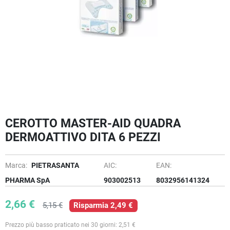
CEROTTO MASTER-AID QUADRA
DERMOATTIVO DITA 6 PEZZI
Marca:
PIETRASANTA
AIC:
EAN:
PHARMA SpA
903002513
8032956141324
2,66 €
5,15 €
Risparmia 2,49 €
Prezzo più basso praticato nei 30 giorni: 2,51 €