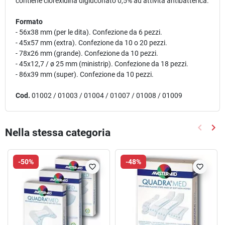
contiene clorexidina digluconato 0,5% ad attività antibatterica.
Formato
- 56x38 mm (per le dita). Confezione da 6 pezzi.
- 45x57 mm (extra). Confezione da 10 o 20 pezzi.
- 78x26 mm (grande). Confezione da 10 pezzi.
- 45x12,7 / ø 25 mm (ministrip). Confezione da 18 pezzi.
- 86x39 mm (super). Confezione da 10 pezzi.
Cod.
01002 / 01003 / 01004 / 01007 / 01008 / 01009
keyboard_arrow_left
keyboard_arrow_right
Nella stessa categoria
Precede
Suc
-50%
-48%
favorite_border
favorite_border