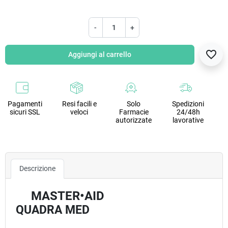
-
+
favorite_border
Aggiungi al carrello
Pagamenti
Resi facili e
Solo
Spedizioni
sicuri SSL
veloci
Farmacie
24/48h
autorizzate
lavorative
Descrizione
MASTER•AID
QUADRA MED