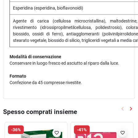
Esperidina (esperidina, bioflavonoidi)
Agente di carica (cellulosa microcristallina), maltodestrine
rivestimento (idrossipropilmetilcellulosa, polidestrosio), colora
biossido, ossidi di ferro), antiagglomeranti (polivinilpirrolido
stearato vegetale, biossido di silicio, trigliceridi vegetali a media c
Modalità di conservazione
Conservare in luogo fresco ed asciutto al riparo dalla luce.
Formato
Confezione da 45 compresse rivestite.
keyboard_arrow_left
keyboard_arrow_right
Spesso comprati insieme
Precede
Suc
-36%
-41%
favorite_border
favorite_border