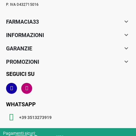
P. IVA 0432715016

FARMACIA33

INFORMAZIONI

GARANZIE

PROMOZIONI
SEGUICI SU
WHATSAPP
+39 3513273919
Pagamenti sicuri: