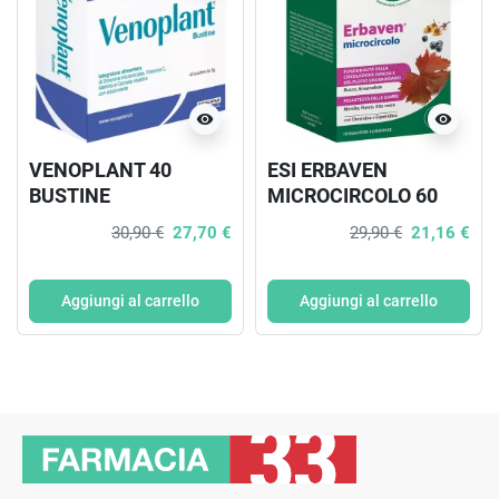
visibility
visibility
VENOPLANT 40
ESI ERBAVEN
BUSTINE
MICROCIRCOLO 60
COMPRESSE SENZA
30,90 €
27,70 €
29,90 €
21,16 €
GLUTINE
Aggiungi al carrello
Aggiungi al carrello