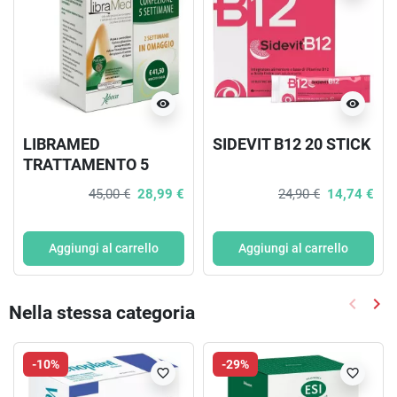
visibility
visibility
LIBRAMED
SIDEVIT B12 20 STICK
TRATTAMENTO 5
SETTIMANE 138 + 84
45,00 €
28,99 €
24,90 €
14,74 €
COMPRESSE
Aggiungi al carrello
Aggiungi al carrello
keyboard_arrow_left
keyboard_arrow_right
Nella stessa categoria
Precede
Suc
-10%
-29%
favorite_border
favorite_border