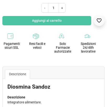
-
+
favorite_border
Aggiungi al carrello
Pagamenti
Resi facili e
Solo
Spedizioni
sicuri SSL
veloci
Farmacie
24/48h
autorizzate
lavorative
Descrizione
Diosmina Sandoz
Descrizione
Integratore alimentare.