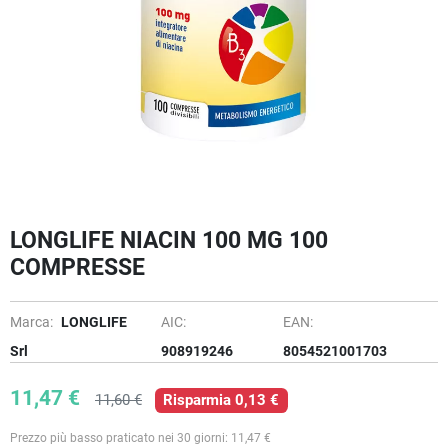
LONGLIFE NIACIN 100 MG 100
COMPRESSE
Marca:
LONGLIFE
AIC:
EAN:
Srl
908919246
8054521001703
11,47 €
11,60 €
Risparmia 0,13 €
Prezzo più basso praticato nei 30 giorni: 11,47 €