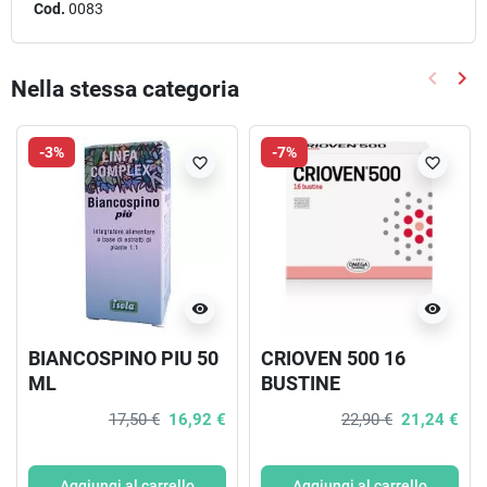
Cod.
0083
keyboard_arrow_left
keyboard_arrow_right
Nella stessa categoria
Precede
Suc
-3%
-7%
favorite_border
favorite_border
visibility
visibility
BIANCOSPINO PIU 50
CRIOVEN 500 16
ML
BUSTINE
17,50 €
16,92 €
22,90 €
21,24 €
Aggiungi al carrello
Aggiungi al carrello