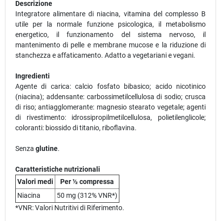
Descrizione
Integratore alimentare di niacina, vitamina del complesso B
utile per la normale funzione psicologica, il metabolismo
energetico, il funzionamento del sistema nervoso, il
mantenimento di pelle e membrane mucose e la riduzione di
stanchezza e affaticamento. Adatto a vegetariani e vegani.
Ingredienti
Agente di carica: calcio fosfato bibasico; acido nicotinico
(niacina); addensante: carbossimetilcellulosa di sodio; crusca
di riso; antiagglomerante: magnesio stearato vegetale; agenti
di rivestimento: idrossipropilmetilcellulosa, polietilenglicole;
coloranti: biossido di titanio, riboflavina.
Senza
glutine
.
Caratteristiche nutrizionali
Valori medi
Per ½ compressa
Niacina
50 mg (312% VNR*)
*VNR: Valori Nutritivi di Riferimento.