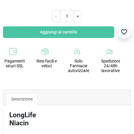
-
+
favorite_border
Aggiungi al carrello
Pagamenti
Resi facili e
Solo
Spedizioni
sicuri SSL
veloci
Farmacie
24/48h
autorizzate
lavorative
Descrizione
LongLife
Niacin