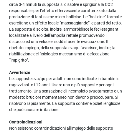
circa 3-4 minuti la supposta si dissolve e sprigiona la CO2
responsabile per l’effetto effervescente caratterizzato dalla
produzione di tantissime micro-bollicine. Le “bollicine” formate
esercitano un effetto locale “massaggiando” le pareti del retto.
La supposta disciolta, inoltre, ammorbidisce le feci-stagnanti
localizzate a livello dell’ampolla rettale promuovendo il
distacco ed una veloce e soddisfacente evacuazione. Il
ripetuto impiego, della supposta evaqu favorisce, inoltre, la
riabilitazione del fisiologico meccanismo di defecazione
“impigrito”.
Avvertenze
Le supposte eva/qu per adulti non sono indicate in bambini e
ragazzi sotto i 12 anni. Usare una o più supposte per ogni
trattamento. Una sensazione di incompleto svuotamento o un
modesto bruciore momentaneo non devono preoccupare. Si
risolvono rapidamente. La supposta contiene polietilenglicole
che può causare irritazione.
Controindicazioni
Non esistono controindicazioni all'impiego delle supposte