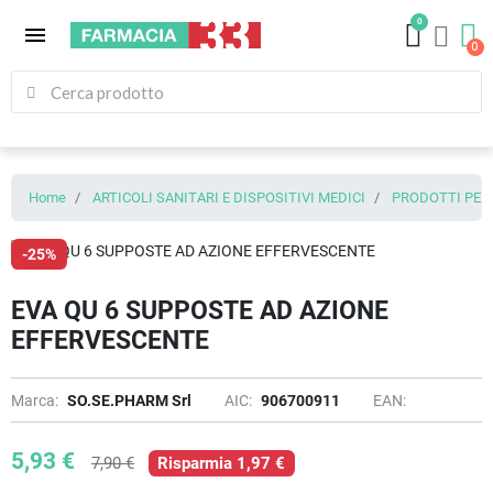
0
menu
Home
ARTICOLI SANITARI E DISPOSITIVI MEDICI
PRODOTTI PER 
-25%
EVA QU 6 SUPPOSTE AD AZIONE
EFFERVESCENTE
Marca:
SO.SE.PHARM Srl
AIC:
906700911
EAN:
5,93 €
7,90 €
Risparmia 1,97 €