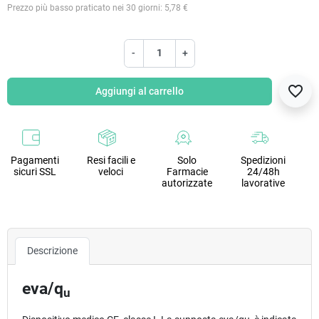
Prezzo più basso praticato nei 30 giorni: 5,78 €
-
+
favorite_border
Aggiungi al carrello
Pagamenti
Resi facili e
Solo
Spedizioni
sicuri SSL
veloci
Farmacie
24/48h
autorizzate
lavorative
Descrizione
eva/q
u