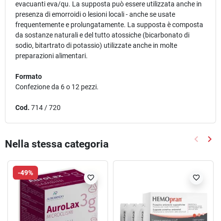
evacuanti eva/qu. La supposta può essere utilizzata anche in
presenza di emorroidi o lesioni locali - anche se usate
frequentemente e prolungatamente. La supposta è composta
da sostanze naturali e del tutto atossiche (bicarbonato di
sodio, bitartrato di potassio) utilizzate anche in molte
preparazioni alimentari.
Formato
Confezione da 6 o 12 pezzi.
Cod.
714 / 720
keyboard_arrow_left
keyboard_arrow_right
Nella stessa categoria
Precede
Suc
-49%
favorite_border
favorite_border