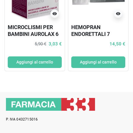
visibility
visibility
MICROCLISMI PER
HEMOPRAN
BAMBINI AUROLAX 6
ENDORETTALI 7
CONTENITORI 3 G
SUPPOSTE 2 G
5,90 €
3,03 €
14,50 €
Aggiungi al carrello
Aggiungi al carrello
P. IVA 0432715016