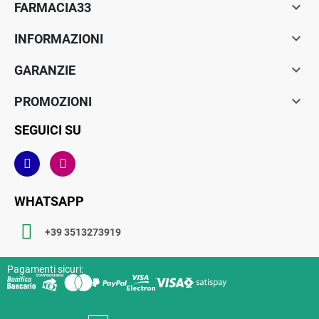

FARMACIA33

INFORMAZIONI

GARANZIE

PROMOZIONI
SEGUICI SU
WHATSAPP
+39 3513273919
Pagamenti sicuri: