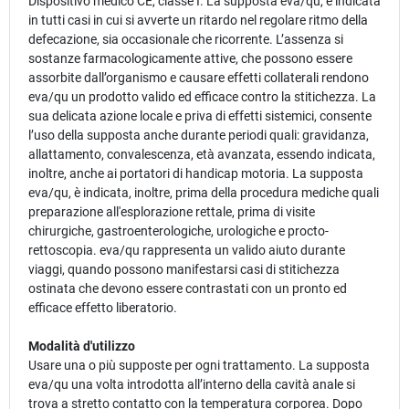
Dispositivo medico CE, classe I. La supposta eva/qu, è indicata
in tutti casi in cui si avverte un ritardo nel regolare ritmo della
defecazione, sia occasionale che ricorrente. L’assenza si
sostanze farmacologicamente attive, che possono essere
assorbite dall’organismo e causare effetti collaterali rendono
eva/qu un prodotto valido ed efficace contro la stitichezza. La
sua delicata azione locale e priva di effetti sistemici, consente
l’uso della supposta anche durante periodi quali: gravidanza,
allattamento, convalescenza, età avanzata, essendo indicata,
inoltre, anche ai portatori di handicap motoria. La supposta
eva/qu, è indicata, inoltre, prima della procedura mediche quali
preparazione all'esplorazione rettale, prima di visite
chirurgiche, gastroenterologiche, urologiche e procto-
rettoscopia. eva/qu rappresenta un valido aiuto durante
viaggi, quando possono manifestarsi casi di stitichezza
ostinata che devono essere contrastati con un pronto ed
efficace effetto liberatorio.
Modalità d'utilizzo
Usare una o più supposte per ogni trattamento. La supposta
eva/qu una volta introdotta all’interno della cavità anale si
trova a stretto contatto con la temperatura corporea. Dopo