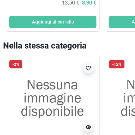
13,50 €
8,90 €
Aggiungi al carrello
A
Nella stessa categoria
-2%
-12%
favorite_border
visibility