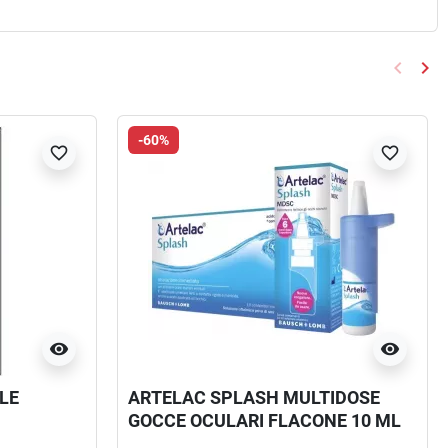
keyboard_arrow_left
keyboard_arrow_right
Preced
Suc
-60%
favorite_border
favorite_border
visibility
visibility
LE
ARTELAC SPLASH MULTIDOSE
GOCCE OCULARI FLACONE 10 ML