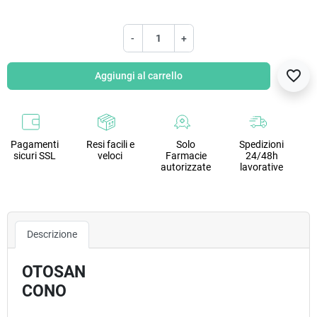
-
+
favorite_border
Aggiungi al carrello
Pagamenti
Resi facili e
Solo
Spedizioni
sicuri SSL
veloci
Farmacie
24/48h
autorizzate
lavorative
Descrizione
OTOSAN
CONO