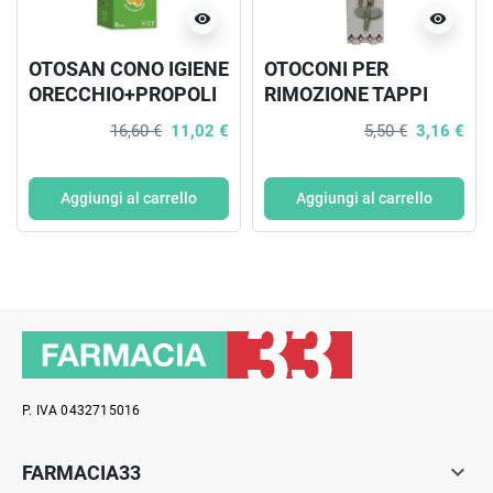
visibility
visibility
OTOSAN CONO IGIENE
OTOCONI PER
ORECCHIO+PROPOLI
RIMOZIONE TAPPI
6 PEZZI
CERUME
16,60 €
11,02 €
5,50 €
3,16 €
PHARMAMENTIS 2
PEZZI
Aggiungi al carrello
Aggiungi al carrello
P. IVA 0432715016

FARMACIA33