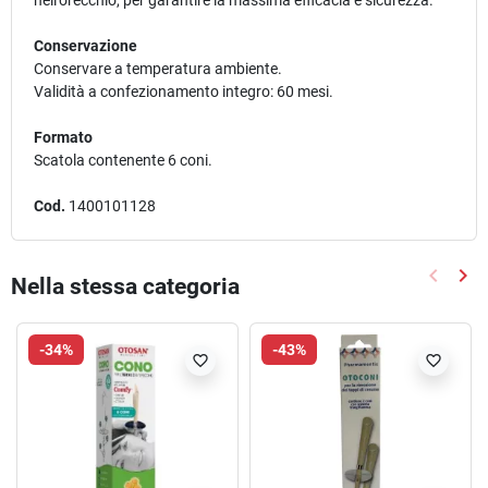
nell'orecchio, per garantire la massima efficacia e sicurezza.
Conservazione
Conservare a temperatura ambiente.
Validità a confezionamento integro: 60 mesi.
Formato
Scatola contenente 6 coni.
Cod.
1400101128
keyboard_arrow_left
keyboard_arrow_right
Nella stessa categoria
Precede
Suc
-34%
-43%
favorite_border
favorite_border