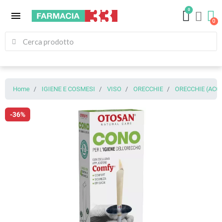
0
menu
Home
IGIENE E COSMESI
VISO
ORECCHIE
ORECCHIE (ACCE
-36%