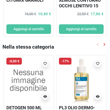
CITOMIX GRANULI
XEMOSE CONTORNO
OCCHI LENITIVO 15
ML
16,00 €
10,40 €
22,50 €
17,86 €
Aggiungi al carrello
Aggiungi al carrello
keyboard_arrow_left
keyboard_arrow_right
Nella stessa categoria
Precede
Suc
-0,00 €
-17%
favorite_border
favorite_border
visibility
visibility
DETOGEN 500 ML
PL3 OLIO DERMO-