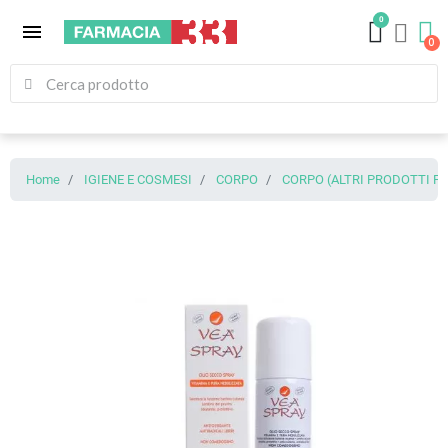
0
menu
Home
IGIENE E COSMESI
CORPO
CORPO (ALTRI PRODOTTI PE