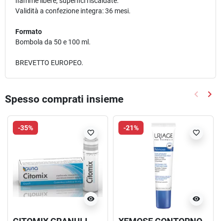
fiamme libere, superfici riscaldate.
Validità a confezione integra: 36 mesi.
Formato
Bombola da 50 e 100 ml.
BREVETTO EUROPEO.
keyboard_arrow_left
keyboard_arrow_right
Spesso comprati insieme
Precede
Suc
-35%
-21%
favorite_border
favorite_border
visibility
visibility