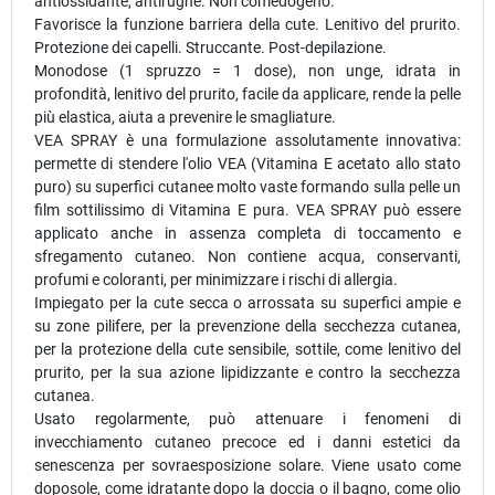
antiossidante, antirughe. Non comedogeno.
Favorisce la funzione barriera della cute. Lenitivo del prurito.
Protezione dei capelli. Struccante. Post-depilazione.
Monodose (1 spruzzo = 1 dose), non unge, idrata in
profondità, lenitivo del prurito, facile da applicare, rende la pelle
più elastica, aiuta a prevenire le smagliature.
VEA SPRAY è una formulazione assolutamente innovativa:
permette di stendere l'olio VEA (Vitamina E acetato allo stato
puro) su superfici cutanee molto vaste formando sulla pelle un
film sottilissimo di Vitamina E pura. VEA SPRAY può essere
applicato anche in assenza completa di toccamento e
sfregamento cutaneo. Non contiene acqua, conservanti,
profumi e coloranti, per minimizzare i rischi di allergia.
Impiegato per la cute secca o arrossata su superfici ampie e
su zone pilifere, per la prevenzione della secchezza cutanea,
per la protezione della cute sensibile, sottile, come lenitivo del
prurito, per la sua azione lipidizzante e contro la secchezza
cutanea.
Usato regolarmente, può attenuare i fenomeni di
invecchiamento cutaneo precoce ed i danni estetici da
senescenza per sovraesposizione solare. Viene usato come
doposole, come idratante dopo la doccia o il bagno, come olio