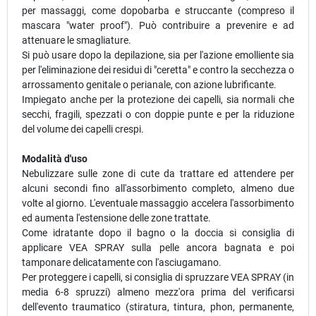
per massaggi, come dopobarba e struccante (compreso il
mascara "water proof"). Può contribuire a prevenire e ad
attenuare le smagliature.
Si può usare dopo la depilazione, sia per l'azione emolliente sia
per l'eliminazione dei residui di "ceretta" e contro la secchezza o
arrossamento genitale o perianale, con azione lubrificante.
Impiegato anche per la protezione dei capelli, sia normali che
secchi, fragili, spezzati o con doppie punte e per la riduzione
del volume dei capelli crespi.
Modalità d'uso
Nebulizzare sulle zone di cute da trattare ed attendere per
alcuni secondi fino all'assorbimento completo, almeno due
volte al giorno. L'eventuale massaggio accelera l'assorbimento
ed aumenta l'estensione delle zone trattate.
Come idratante dopo il bagno o la doccia si consiglia di
applicare VEA SPRAY sulla pelle ancora bagnata e poi
tamponare delicatamente con l'asciugamano.
Per proteggere i capelli, si consiglia di spruzzare VEA SPRAY (in
media 6-8 spruzzi) almeno mezz'ora prima del verificarsi
dell'evento traumatico (stiratura, tintura, phon, permanente,