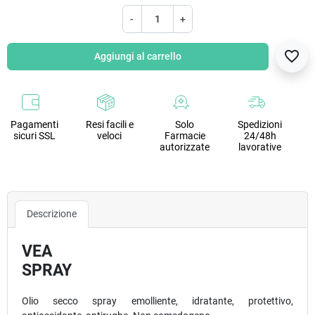
-
+
favorite_border
Aggiungi al carrello
Pagamenti
Resi facili e
Solo
Spedizioni
sicuri SSL
veloci
Farmacie
24/48h
autorizzate
lavorative
Descrizione
VEA
SPRAY
Olio secco spray emolliente, idratante, protettivo,