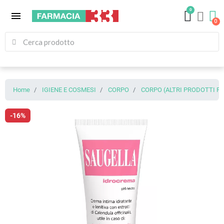
0
menu
Home
IGIENE E COSMESI
CORPO
CORPO (ALTRI PRODOTTI PE
-16%