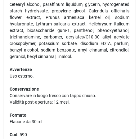
cetearyl alcohol, paraffinum liquidum, glycerin, hydrogenated
starch hydrolysate, propylene glycol, Calendula officinalis
flower extract, Prunus armeniaca kernel oil, sodium
hyaluronate, Lythrum salicaria extract, Helichrysum italicum
extract, biosaccharide gum-1, panthenol, phenoxyethanol,
triethanolamine, carbomer, acrylates/C10-30 alkyl acrylate
crosspolymer, potassium sorbate, disodium EDTA, parfum,
benzyl alcohol, sodium benzoate, amyl cinnamal, citronellol,
geraniol, hexyl cinnamal, linalool.
Avvertenze
Uso esterno.
Conservazione
Conservare in luogo fresco con tappo chiuso.
Validità post-apertura: 12 mesi.
Formato
Flacone da 30 ml
Cod.
590