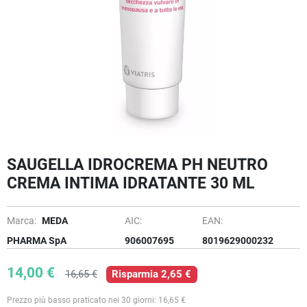
SAUGELLA IDROCREMA PH NEUTRO
CREMA INTIMA IDRATANTE 30 ML
Marca:
MEDA
AIC:
EAN:
PHARMA SpA
906007695
8019629000232
14,00 €
16,65 €
Risparmia 2,65 €
Prezzo più basso praticato nei 30 giorni: 16,65 €