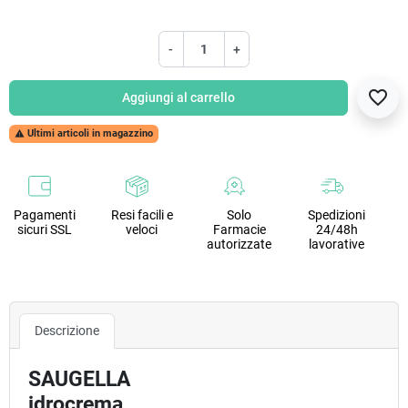
-
+
favorite_border
Aggiungi al carrello
Ultimi articoli in magazzino

Pagamenti
Resi facili e
Solo
Spedizioni
sicuri SSL
veloci
Farmacie
24/48h
autorizzate
lavorative
Descrizione
SAUGELLA
idrocrema