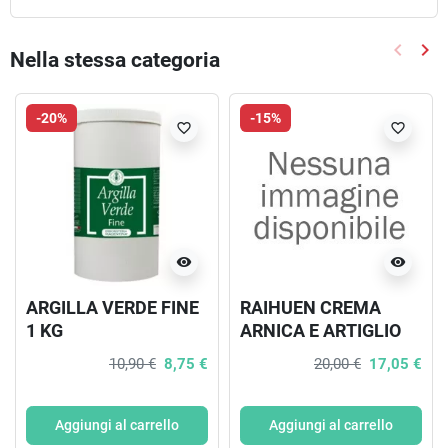
keyboard_arrow_left
keyboard_arrow_right
Nella stessa categoria
Precede
Suc
-20%
-15%
favorite_border
favorite_border
visibility
visibility
ARGILLA VERDE FINE
RAIHUEN CREMA
1 KG
ARNICA E ARTIGLIO
DEL DIAVOLO CORPO
10,90 €
8,75 €
20,00 €
17,05 €
100 ML
Aggiungi al carrello
Aggiungi al carrello