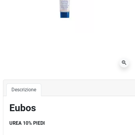
zoom_in
Descrizione
Eubos
UREA 10% PIEDI