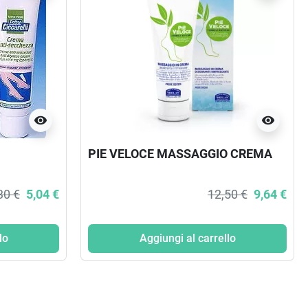
visibility
visibility
PIE VELOCE MASSAGGIO CREMA
30 €
5,04 €
12,50 €
9,64 €
lo
Aggiungi al carrello