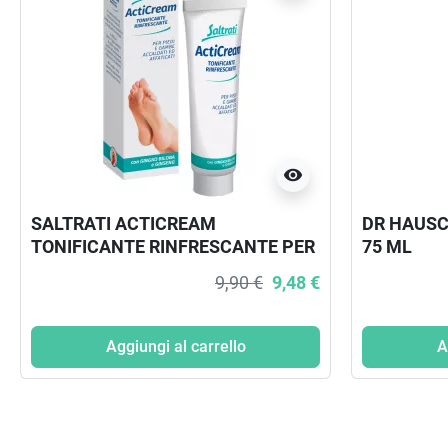
visibility
SALTRATI ACTICREAM
DR HAUSC
TONIFICANTE RINFRESCANTE PER
75 ML
PIEDI E GAMBE 100 ML
9,90 €
9,48 €
Aggiungi al carrello
A