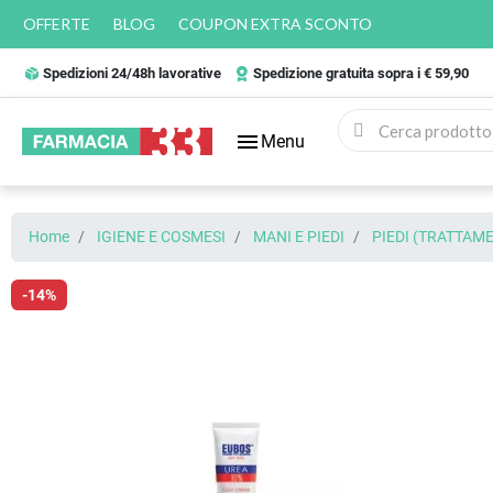
OFFERTE
BLOG
COUPON EXTRA SCONTO
Spedizioni 24/48h lavorative
Spedizione gratuita sopra i € 59,90
menu
Menu
Home
IGIENE E COSMESI
MANI E PIEDI
PIEDI (TRATTAME
-14%