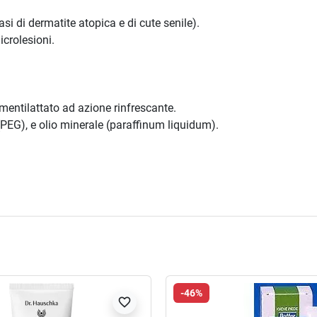
si di dermatite atopica e di cute senile).
icrolesioni.
 mentilattato ad azione rinfrescante.
 (PEG), e olio minerale (paraffinum liquidum).
-46%
favorite_border