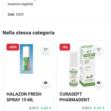
essenze vegetali.
Cod.
3303
Nella stessa categoria
-45%
-9%
favorite_border
favorite_border
visibility
visibility
HALAZON FRESH
CURASEPT
SPRAY 15 ML
PHARMADENT
ECOBIO SPRAY 20 ML
8,30 €
4,60 €
6,90 €
6,26 €