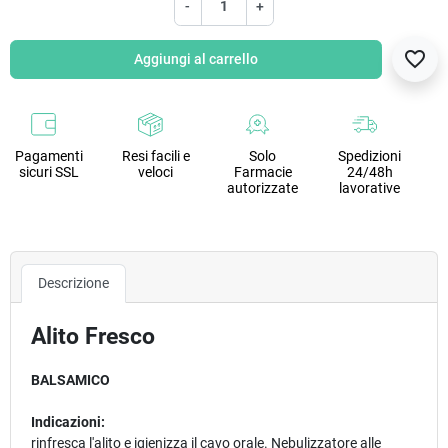
-
+
favorite_border
Aggiungi al carrello
Pagamenti
Resi facili e
Solo
Spedizioni
sicuri SSL
veloci
Farmacie
24/48h
autorizzate
lavorative
Descrizione
Alito Fresco
BALSAMICO
Indicazioni:
rinfresca l'alito e igienizza il cavo orale. Nebulizzatore alle