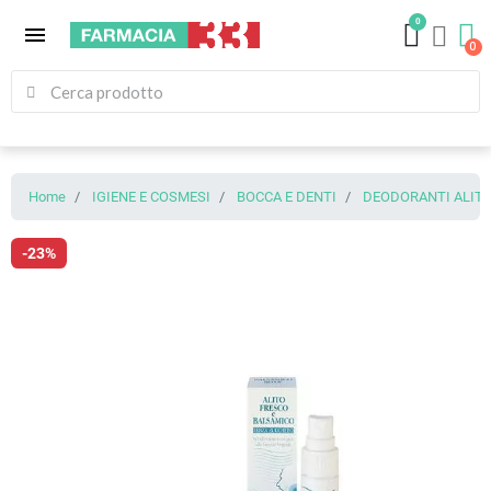
0
menu
Home
IGIENE E COSMESI
BOCCA E DENTI
DEODORANTI ALIT
-23%